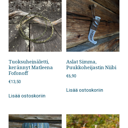
Tuoksuheinäletti,
Aslat Simma,
kerännyt Matleena
Puukkoheijastin Niibi
Fofonoff
€
6,90
€
13,50
Lisää ostoskoriin
Lisää ostoskoriin