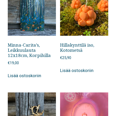
Minna-Carita’s,
Hillakynttilä iso,
Leikkuulauta
Kotometsä
12x18cm, Korpihilla
€
25,90
€
19,00
Lisää ostoskoriin
Lisää ostoskoriin