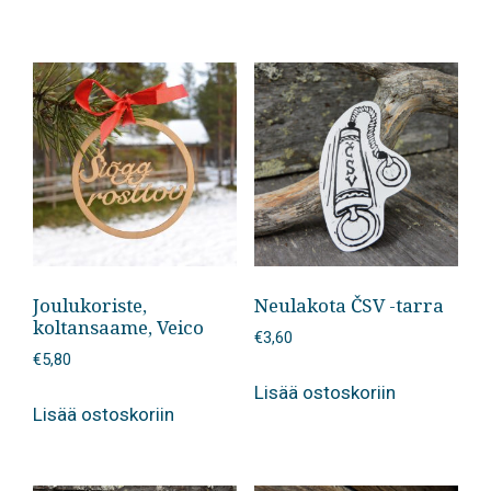
Joulukoriste,
Neulakota ČSV -tarra
koltansaame, Veico
€
3,60
€
5,80
Lisää ostoskoriin
Lisää ostoskoriin