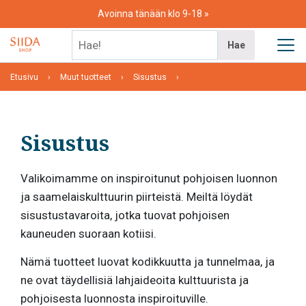
Skip
Avoinna tänään klo 9-18
to
content
Hae!
Hae
Etusivu
Muut tuotteet
Sisustus
Sisustus
Valikoimamme on inspiroitunut pohjoisen luonnon
ja saamelaiskulttuurin piirteistä. Meiltä löydät
sisustustavaroita, jotka tuovat pohjoisen
kauneuden suoraan kotiisi.
Nämä tuotteet luovat kodikkuutta ja tunnelmaa, ja
ne ovat täydellisiä lahjaideoita kulttuurista ja
pohjoisesta luonnosta inspiroituville.