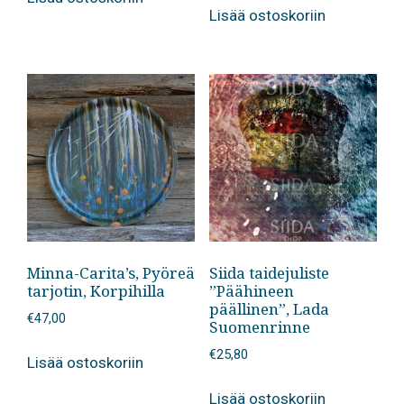
Lisää ostoskoriin
Minna-Carita’s, Pyöreä
Siida taidejuliste
tarjotin, Korpihilla
”Päähineen
päällinen”, Lada
€
47,00
Suomenrinne
€
25,80
Lisää ostoskoriin
Lisää ostoskoriin