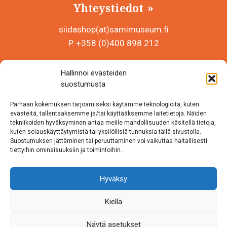
Yhteystiedot
siidashop(at)samimuseum.fi
P. +358 (0)400 898 212
Sámi Museum – Saamelaismuseosäätiö sr
Hallinnoi evästeiden
Y-tunnus 0625907-2
suostumusta
Siida Shop
Parhaan kokemuksen tarjoamiseksi käytämme teknologioita, kuten
Inarintie 46
evästeitä, tallentaaksemme ja/tai käyttääksemme laitetietoja. Näiden
tekniikoiden hyväksyminen antaa meille mahdollisuuden käsitellä tietoja,
99870 Inari
kuten selauskäyttäytymistä tai yksilöllisiä tunnuksia tällä sivustolla.
Suostumuksen jättäminen tai peruuttaminen voi vaikuttaa haitallisesti
Löydät meidät myös somesta!
tiettyihin ominaisuuksiin ja toimintoihin.
Instagram
Hyväksy
Facebook
Kiellä
Näytä asetukset