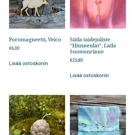
Poromagneetti, Veico
Siida taidejuliste
”Hiusneulat”, Lada
€
6,00
Suomenrinne
€
25,80
Lisää ostoskoriin
Lisää ostoskoriin