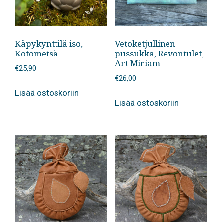
Käpykynttilä iso,
Vetoketjullinen
Kotometsä
pussukka, Revontulet,
Art Miriam
€
25,90
€
26,00
Lisää ostoskoriin
Lisää ostoskoriin