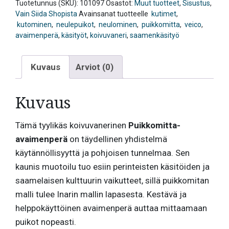
määrä
Tuotetunnus (SKU):
101097
Osastot:
Muut tuotteet
,
Sisustus
,
Vain Siida Shopista
Avainsanat tuotteelle
kutimet
,
kutominen
,
neulepuikot
,
neulominen
,
puikkomitta
,
veico
,
avaimenperä
,
käsityöt
,
koivuvaneri
,
saamenkäsityö
Kuvaus
Arviot (0)
Kuvaus
Tämä tyylikäs koivuvanerinen
Puikkomitta-
avaimenperä
on täydellinen yhdistelmä
käytännöllisyyttä ja pohjoisen tunnelmaa. Sen
kaunis muotoilu tuo esiin perinteisten käsitöiden ja
saamelaisen kulttuurin vaikutteet, sillä puikkomitan
malli tulee Inarin mallin lapasesta. Kestävä ja
helppokäyttöinen avaimenperä auttaa mittaamaan
puikot nopeasti.