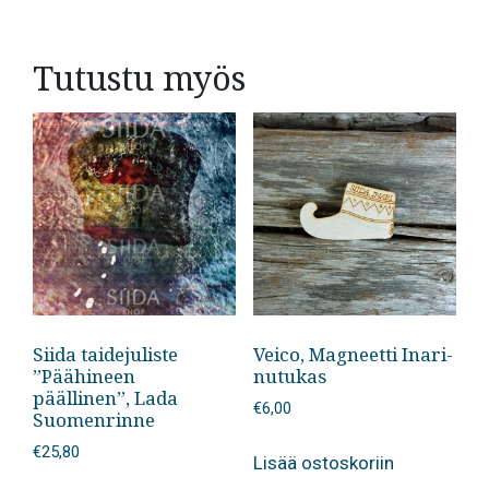
Tutustu myös
Siida taidejuliste
Veico, Magneetti Inari-
”Päähineen
nutukas
päällinen”, Lada
€
6,00
Suomenrinne
€
25,80
Lisää ostoskoriin