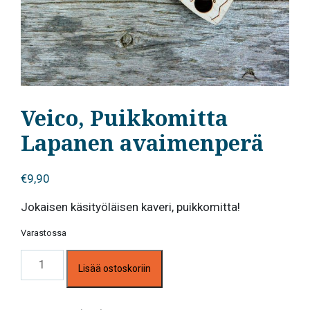
Veico, Puikkomitta
Lapanen avaimenperä
€
9,90
Jokaisen käsityöläisen kaveri, puikkomitta!
Varastossa
Veico,
Lisää ostoskoriin
Puikkomitta
Lapanen
avaimenperä