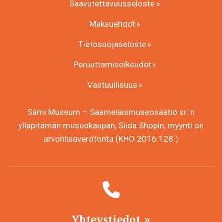
Saavutettavuusseloste
Maksuehdot
Tietosuojaseloste
Peruuttamisoikeudet
Vastuullisuus
Sámi Museum – Saamelaismuseosäätiö sr.:n
ylläpitämän museokaupan, Siida Shopin, myynti on
arvonlisäverotonta (KHO 2016:128.)
Yhteystiedot