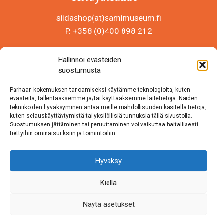
siidashop(at)samimuseum.fi
P. +358 (0)400 898 212
Sámi Museum – Saamelaismuseosäätiö sr
Hallinnoi evästeiden
Y-tunnus 0625907-2
suostumusta
Siida Shop
Parhaan kokemuksen tarjoamiseksi käytämme teknologioita, kuten
Inarintie 46
evästeitä, tallentaaksemme ja/tai käyttääksemme laitetietoja. Näiden
tekniikoiden hyväksyminen antaa meille mahdollisuuden käsitellä tietoja,
99870 Inari
kuten selauskäyttäytymistä tai yksilöllisiä tunnuksia tällä sivustolla.
Suostumuksen jättäminen tai peruuttaminen voi vaikuttaa haitallisesti
Löydät meidät myös somesta!
tiettyihin ominaisuuksiin ja toimintoihin.
Instagram
Hyväksy
Facebook
Kiellä
Näytä asetukset