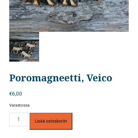
Poromagneetti, Veico
€
6,00
Varastossa
Poromagneetti,
Lisää ostoskoriin
Veico
määrä