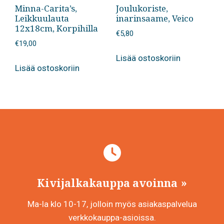
Minna-Carita’s,
Joulukoriste,
Leikkuulauta
inarinsaame, Veico
12x18cm, Korpihilla
€
5,80
€
19,00
Lisää ostoskoriin
Lisää ostoskoriin
Kivijalkakauppa avoinna
Ma-la klo 10-17, jolloin myös asiakaspalvelua
verkkokauppa-asioissa.