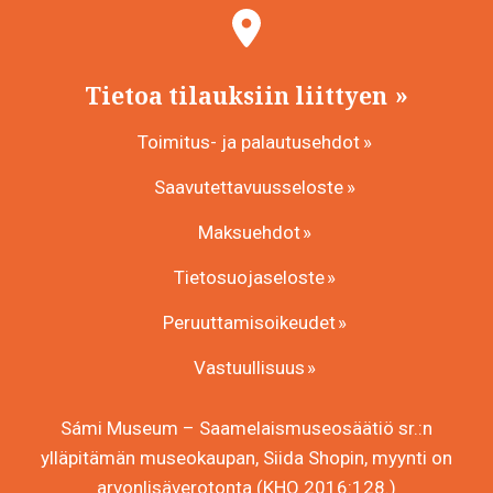
Tietoa tilauksiin liittyen
Toimitus- ja palautusehdot
Saavutettavuusseloste
Maksuehdot
Tietosuojaseloste
Peruuttamisoikeudet
Vastuullisuus
Sámi Museum – Saamelaismuseosäätiö sr.:n
ylläpitämän museokaupan, Siida Shopin, myynti on
arvonlisäverotonta (KHO 2016:128.)