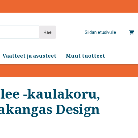
Hae
Siidan etusivulle
Vaatteet ja asusteet
Muut tuotteet
elee -kaulakoru,
lakangas Design