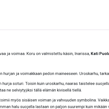
vaa ja voimaa. Koru on valmistettu käsin, Inarissa,
Kati Puo
ein hurjan ja voimakkaan pedon maineeseen. Uroskarhu, tarka
 hurja soturi. Toisin kuin uroskarhu, naaras taistelee suojell
 ne selviytyjiksi tällä elämän kivisellä tiellä.
oimii myös sisäisen voiman ja vahvuuden symbolina. Vaikka 
mman halu suojella lastaan on paljon suurempi kuin mikään 