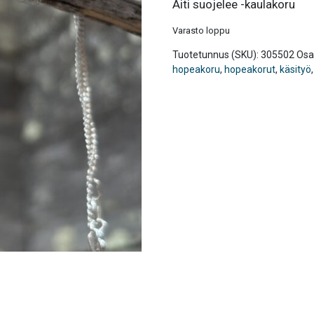
Äiti suojelee -kaulakoru
Varasto loppu
Tuotetunnus (SKU):
305502
Osa
hopeakoru
,
hopeakorut
,
käsityö