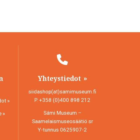
n
Yhteystiedot
siidashop(at)samimuseum.fi
P. +358 (0)400 898 212
dot
Sámi Museum –
e
Saamelaismuseosäätiö sr
Y-tunnus 0625907-2