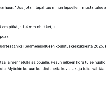
arhuun. ”Jos jotain tapahtuu minun lapselleni, musta tulee äi
0 cm pitkä ja 1,4 mm ohut ketju.
opeaa.
uartesaaniksi Saamelaisalueen koulutuskeskuksesta 2025. K
aa laimennetulla saippualla. Pesun jälkeen koru tulee huuhde
usta. Myöskin koruun kohdistuneita kovia iskuja tulisi välttää.