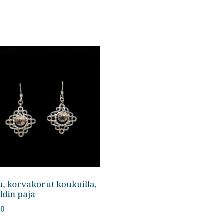
u, korvakorut koukuilla,
ldin paja
00