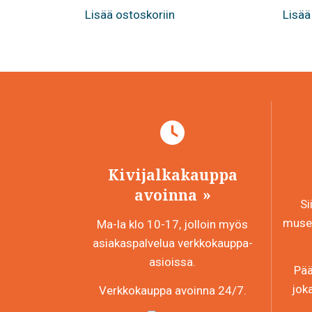
Lisää ostoskoriin
Lisää
Kivijalkakauppa
avoinna
Si
museo
Ma-la klo 10-17, jolloin myös
asiakaspalvelua verkkokauppa-
asioissa.
Pää
jok
Verkkokauppa avoinna 24/7.