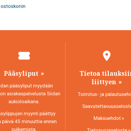
 ostoskoriin
Pääsyliput
Tietoa tilauksii
liittyen
idan pääsyliput myydään
n asiakaspalvelusta Siidan
Toimitus- ja palautuseh
aukioloaikana.
Saavutettavuusselost
sylippujen myynti päättyy
Maksuehdot
a päivä 45 minuuttia ennen
sulkemista.
Tietosuojaseloste