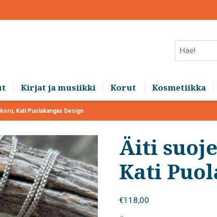
Hae!
ut
Kirjat ja musiikki
Korut
Kosmetiikka
akoru, Kati Puolakangas Design
Äiti suoj
Kati Puo
€
118,00