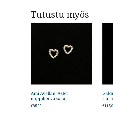
Tutustu myös
Ami Avellan, Aster
Gáld
nappikorvakorut
Hara
€
85,00
€
115,