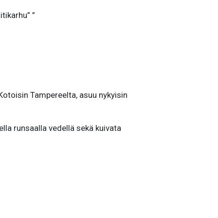
tikarhu” ”
otoisin Tampereelta, asuu nykyisin
lla runsaalla vedellä sekä kuivata