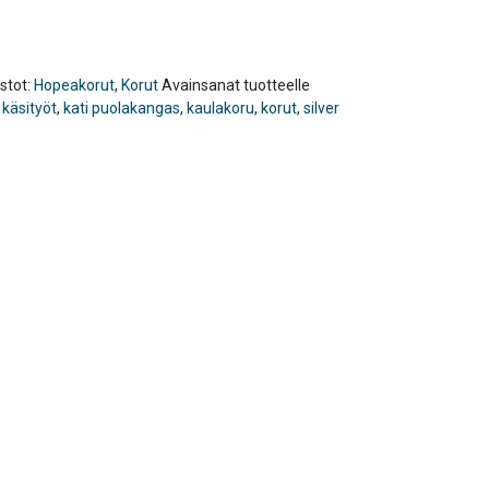
stot:
Hopeakorut
,
Korut
Avainsanat tuotteelle
,
käsityöt
,
kati puolakangas
,
kaulakoru
,
korut
,
silver