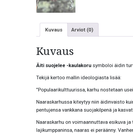
Kuvaus
Arviot (0)
Kuvaus
Äiti suojelee -kaulakoru
symboloi äidin tur
Tekijä kertoo mallin ideologiasta lisää:
”Populaarikulttuurissa, karhu nostetaan us
Naaraskarhussa kiteytyy niin äidinvaisto kuin
pentujensa vankkana suojakilpenä ja kasvattaa
Naaraskarhu on voimaannuttava esikuva ja t
lajikumppaninsa, naaras ei peräänny. Vanhe