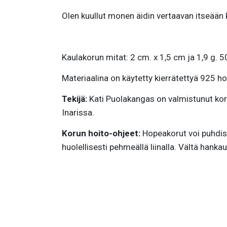
Olen kuullut monen äidin vertaavan itseään k
Kaulakorun mitat: 2 cm. x 1,5 cm ja 1,9 g. 5
Materiaalina on käytetty kierrätettyä 925 h
Tekijä:
Kati Puolakangas on valmistunut kor
Inarissa.
Korun hoito-ohjeet:
Hopeakorut voi puhdist
huolellisesti pehmeällä liinalla. Vältä hanka