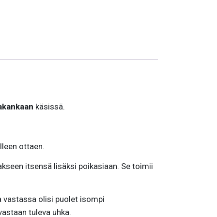
lakankaan
käsissä.
lleen ottaen.
akseen itsensä lisäksi poikasiaan. Se toimii
vastassa olisi puolet isompi
vastaan tuleva uhka.