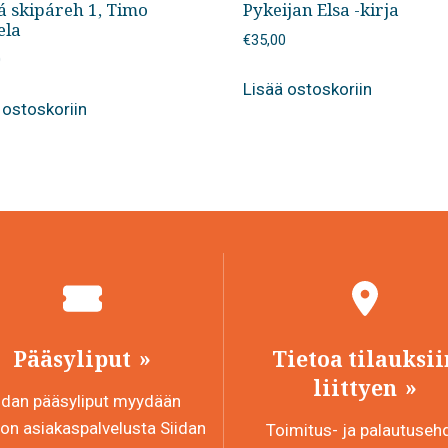
já skipáreh 1, Timo
Pykeijan Elsa -kirja
ela
€
35,00
0
Lisää ostoskoriin
 ostoskoriin
Pääsyliput
Tietoa tilauksii
liittyen
idan pääsyliput myydään
n asiakaspalvelusta Siidan
Toimitus- ja palautuseh