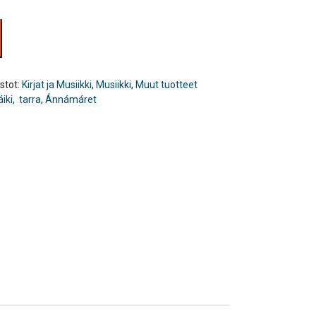
stot:
Kirjat ja Musiikki
,
Musiikki
,
Muut tuotteet
iki
,
tarra
,
Ánnámáret