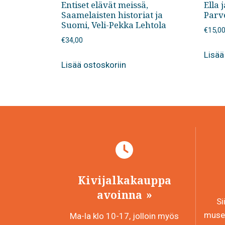
Entiset elävät meissä,
Ella 
Saamelaisten historiat ja
Parv
Suomi, Veli-Pekka Lehtola
€
15,0
€
34,00
Lisää
Lisää ostoskoriin
Kivijalkakauppa
avoinna
Si
museo
Ma-la klo 10-17, jolloin myös