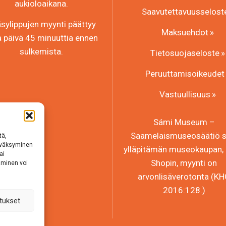
aukioloaikana.
Saavutettavuusselost
sylippujen myynti päättyy
Maksuehdot
a päivä 45 minuuttia ennen
sulkemista.
Tietosuojaseloste
Peruuttamisoikeudet
Vastuullisuus
Sámi Museum –
Saamelaismuseosäätiö sr
tä,
hyväksyminen
ylläpitämän museokaupan, 
ai
Shopin, myynti on
aminen voi
arvonlisäverotonta (K
2016:128.)
tukset