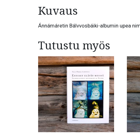
Kuvaus
Ánnámáretin Bálvvosbáiki-albumin upea nimi
Tutustu myös