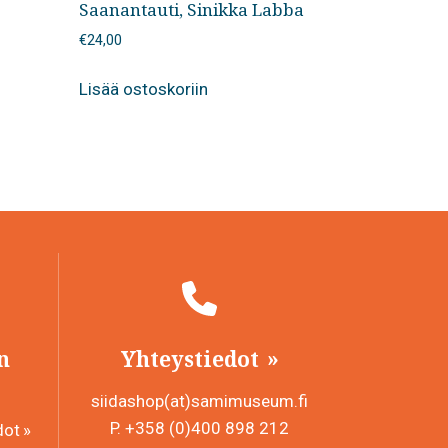
Saanantauti, Sinikka Labba
€
24,00
Lisää ostoskoriin
n
Yhteystiedot
siidashop(at)samimuseum.fi
P. +358 (0)400 898 212
dot