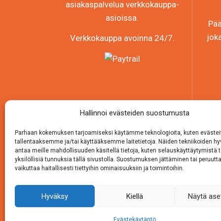
asiakaspalvelua verkkokauppa-
asioissa.
Pää
jok
Verkkokauppa avoinna 24/7.
Hallinnoi evästeiden suostumusta
Parhaan kokemuksen tarjoamiseksi käytämme teknologioita, kuten evästei
tallentaaksemme ja/tai käyttääksemme laitetietoja. Näiden tekniikoiden 
antaa meille mahdollisuuden käsitellä tietoja, kuten selauskäyttäytymistä t
yksilöllisiä tunnuksia tällä sivustolla. Suostumuksen jättäminen tai peruutt
vaikuttaa haitallisesti tiettyihin ominaisuuksiin ja toimintoihin.
Hyväksy
Kiellä
Näytä ase
Evästekäytäntö