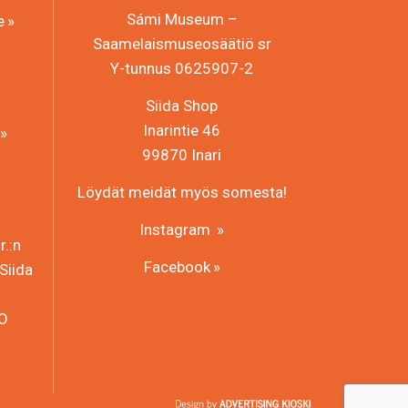
Sámi Museum –
e
Saamelaismuseosäätiö sr
Y-tunnus 0625907-2
Siida Shop
Inarintie 46
99870 Inari
Löydät meidät myös somesta!
Instagram
.:n
Facebook
Siida
HO