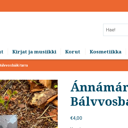
Hae!
ut
Kirjat ja musiikki
Korut
Kosmetiikka
álvvosbáiki tarra
Ánnámár
Bálvvosbá
€
4,00