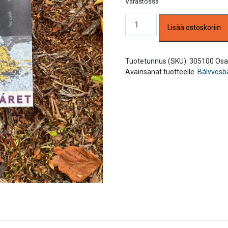
Varastossa
Ánnámáret
Lisää ostoskoriin
Bálvvosbáiki
tarra
määrä
Tuotetunnus (SKU):
305100
Osa
Avainsanat tuotteelle
Bálvvosbá