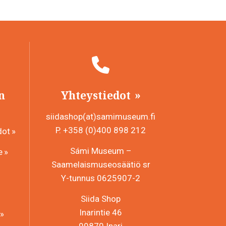
n
Yhteystiedot
siidashop(at)samimuseum.fi
P. +358 (0)400 898 212
dot
Sámi Museum –
e
Saamelaismuseosäätiö sr
Y-tunnus 0625907-2
Siida Shop
Inarintie 46