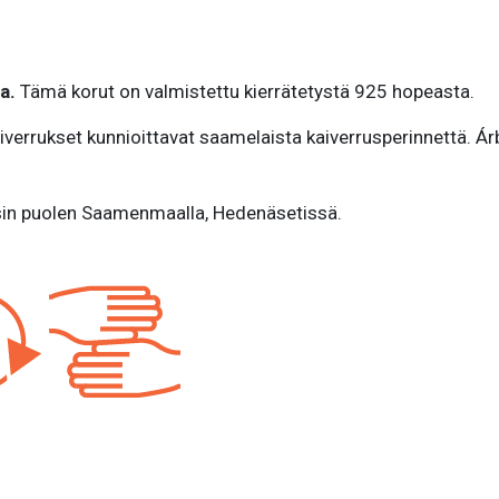
ta.
Tämä korut on valmistettu kierrätetystä 925 hopeasta.
Kaiverrukset kunnioittavat saamelaista kaiverrusperinnettä. Ár
sin puolen Saamenmaalla, Hedenäsetissä.