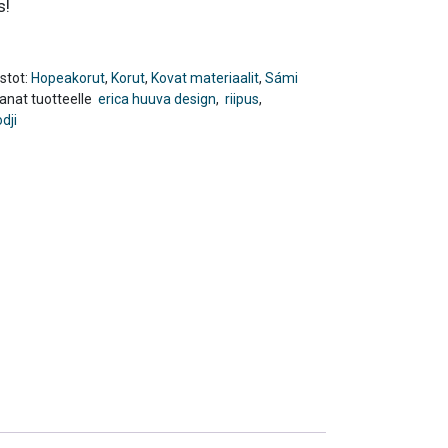
s!
stot:
Hopeakorut
,
Korut
,
Kovat materiaalit
,
Sámi
anat tuotteelle
erica huuva design
,
riipus
,
dji