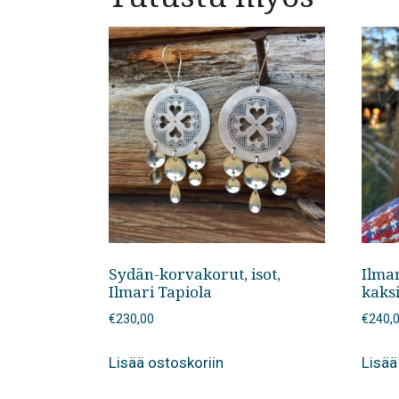
Sydän-korvakorut, isot,
Ilma
Ilmari Tapiola
kaks
€
230,00
€
240,
Lisää ostoskoriin
Lisää