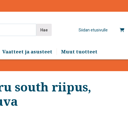
Hae
Siidan etusivulle
Vaatteet ja asusteet
Muut tuotteet
u south riipus,
uva