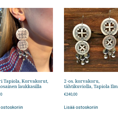
ri Tapiola, Korvakorut,
2-os. korvakoru,
iosainen laukkasilla
tähtikuviolla, Tapiola Ilm
00
€
240,00
 ostoskoriin
Lisää ostoskoriin