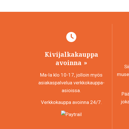
Kivijalkakauppa
avoinna
Si
museo
Ma-la klo 10-17, jolloin myös
asiakaspalvelua verkkokauppa-
asioissa.
Pää
jok
Verkkokauppa avoinna 24/7.