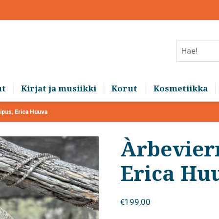
Hae!
ut
Kirjat ja musiikki
Korut
Kosmetiikka
ipus, Erica Huuva
Àrbevierr
Erica Hu
€
199,00