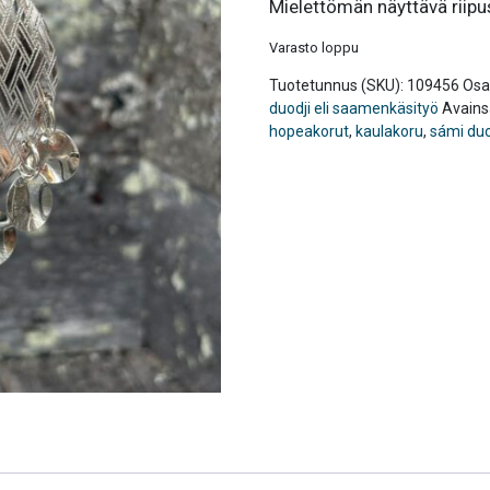
Mielettömän näyttävä riipu
Varasto loppu
Tuotetunnus (SKU):
109456
Osa
duodji eli saamenkäsityö
Avains
hopeakorut
,
kaulakoru
,
sámi duo