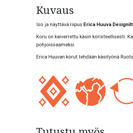
Kuvaus
Iso ja näyttävä riipus
Erica Huuva Designil
Koru on kaiverrettu käsin koristeellisesti. 
pohjoissaameksi.
Erica Huuvan korut tehdään käsityönä Ruot
Tutustu myös