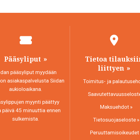
Pääsyliput
Tietoa tilauksii
liittyen
idan pääsyliput myydään
n asiakaspalvelusta Siidan
Toimitus- ja palautuseh
aukioloaikana.
Saavutettavuusselost
sylippujen myynti päättyy
Maksuehdot
a päivä 45 minuuttia ennen
sulkemista.
Tietosuojaseloste
Peruuttamisoikeudet