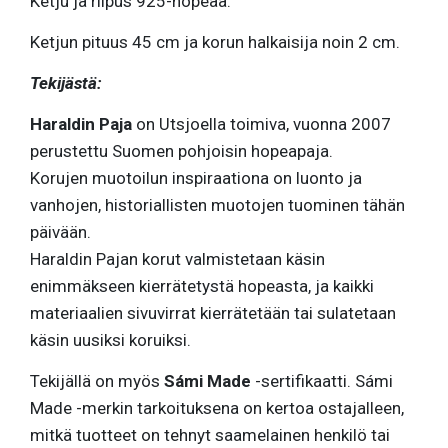
Ketju ja riipus 925-hopeaa.
Ketjun pituus 45 cm ja korun halkaisija noin 2 cm.
Tekijästä:
Haraldin Paja
on Utsjoella toimiva, vuonna 2007
perustettu Suomen pohjoisin hopeapaja.
Korujen muotoilun inspiraationa on luonto ja
vanhojen, historiallisten muotojen tuominen tähän
päivään.
Haraldin Pajan korut valmistetaan käsin
enimmäkseen kierrätetystä hopeasta, ja kaikki
materiaalien sivuvirrat kierrätetään tai sulatetaan
käsin uusiksi koruiksi.
Tekijällä on myös
Sámi Made
-sertifikaatti. Sámi
Made -merkin tarkoituksena on kertoa ostajalleen,
mitkä tuotteet on tehnyt saamelainen henkilö tai