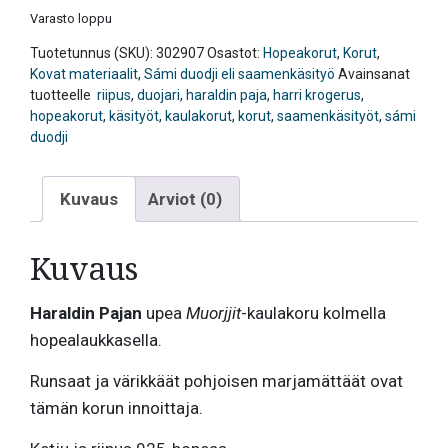
Varasto loppu
Tuotetunnus (SKU):
302907
Osastot:
Hopeakorut
,
Korut
,
Kovat materiaalit
,
Sámi duodji eli saamenkäsityö
Avainsanat
tuotteelle
riipus
,
duojari
,
haraldin paja
,
harri krogerus
,
hopeakorut
,
käsityöt
,
kaulakorut
,
korut
,
saamenkäsityöt
,
sámi
duodji
Kuvaus
Arviot (0)
Kuvaus
Haraldin Pajan
upea
Muorjjit
-kaulakoru kolmella
hopealaukkasella.
Runsaat ja värikkäät pohjoisen marjamättäät ovat
tämän korun innoittaja.