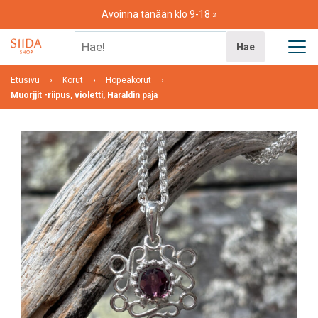
Skip
Avoinna tänään klo 9-18
to
content
Hae!
Hae
Etusivu
Korut
Hopeakorut
Muorjjit -riipus, violetti, Haraldin paja