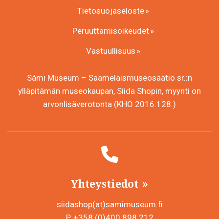
Tietosuojaseloste
Peruuttamisoikeudet
Vastuullisuus
Sámi Museum – Saamelaismuseosäätiö sr.:n
ylläpitämän museokaupan, Siida Shopin, myynti on
arvonlisäverotonta (KHO 2016:128.)
Yhteystiedot
siidashop(at)samimuseum.fi
P. +358 (0)400 898 212