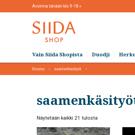
Skip
Avoinna tänään klo 9-18
to
content
Vain Siida Shopista
Duodji
Herk
Etusivu
saamenkäsityöt
saamenkäsityö
Suosituimmat
Näytetään kaikki 21 tulosta
ensin