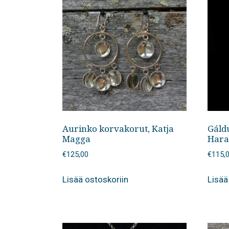
Aurinko korvakorut, Katja
Gáld
Magga
Hara
€
125,00
€
115,
Lisää ostoskoriin
Lisää