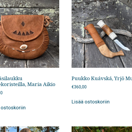
käsilaukku
Puukko Kuávská, Yrjö M
oristeilla, Maria Aikio
€
360,00
00
Lisää ostoskoriin
 ostoskoriin