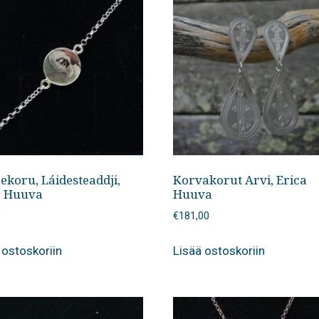
ekoru, Láidesteaddji,
Korvakorut Arvi, Erica
a Huuva
Huuva
0
€
181,00
 ostoskoriin
Lisää ostoskoriin