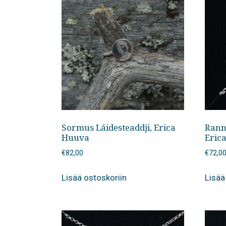
Sormus Láidesteaddji, Erica
Rann
Huuva
Eric
€
82,00
€
72,0
Lisää ostoskoriin
Lisää