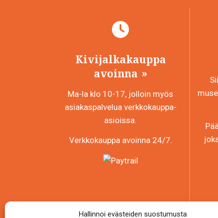
Kivijalkakauppa
avoinna
Si
museo
Ma-la klo 10-17, jolloin myös
asiakaspalvelua verkkokauppa-
asioissa.
Pää
jok
Verkkokauppa avoinna 24/7.
Hallinnoi evästeiden suostumusta