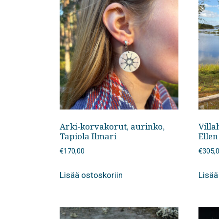
Arki-korvakorut, aurinko,
Villa
Tapiola Ilmari
Elle
€
170,00
€
305,
Lisää ostoskoriin
Lisää