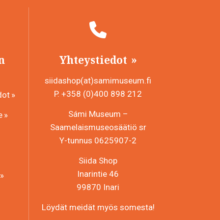
n
Yhteystiedot
siidashop(at)samimuseum.fi
P. +358 (0)400 898 212
dot
Sámi Museum –
e
Saamelaismuseosäätiö sr
Y-tunnus 0625907-2
Siida Shop
Inarintie 46
99870 Inari
Löydät meidät myös somesta!