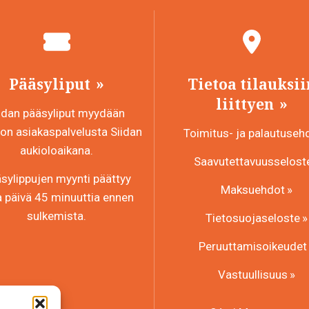
Pääsyliput
Tietoa tilauksii
liittyen
idan pääsyliput myydään
n asiakaspalvelusta Siidan
Toimitus- ja palautuseh
aukioloaikana.
Saavutettavuusselost
sylippujen myynti päättyy
Maksuehdot
a päivä 45 minuuttia ennen
sulkemista.
Tietosuojaseloste
Peruuttamisoikeudet
Vastuullisuus