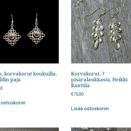
u, korvakorut koukuilla,
Korvakorut, 7
ldin paja
pisaralaukkasta, Heikki
Ranttila
00
€
75,00
 ostoskoriin
Lisää ostoskoriin