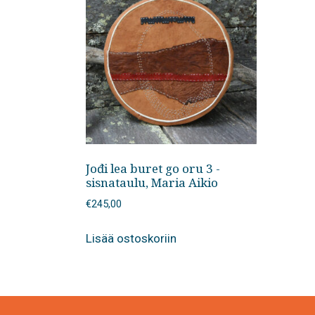
Jođi lea buret go oru 3 -
sisnataulu, Maria Aikio
€
245,00
Lisää ostoskoriin