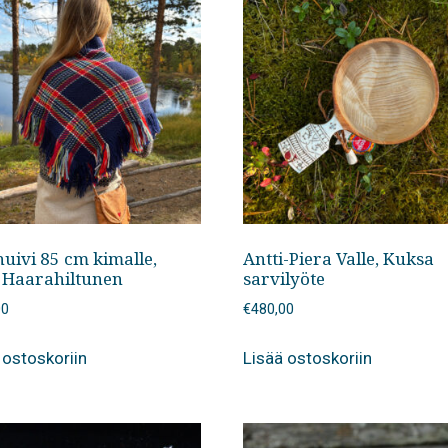
huivi 85 cm kimalle,
Antti-Piera Valle, Kuksa
n Haarahiltunen
sarvilyöte
00
€
480,00
 ostoskoriin
Lisää ostoskoriin