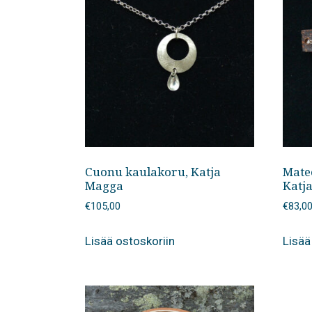
Cuonu kaulakoru, Katja
Mate
Magga
Katj
€
105,00
€
83,0
Lisää ostoskoriin
Lisää