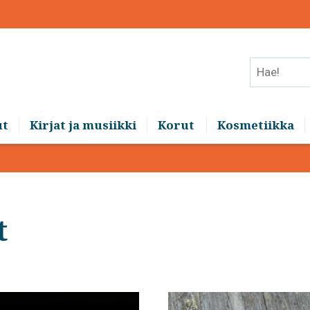
Hae!
ut
Kirjat ja musiikki
Korut
Kosmetiikka
t