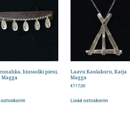
ennahka, hiussolki pieni,
Laavu Kaulakoru, Katja
a Magga
Magga
0
€
117,00
 ostoskoriin
Lisää ostoskoriin