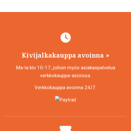
useampi
muunnelma.
Voit
tehdä
valinnat
tuotteen
sivulla.
Kivijalkakauppa avoinna
Ma-la klo 10-17, jolloin myös asiakaspalvelua
verkkokauppa-asioissa.
Verkkokauppa avoinna 24/7.