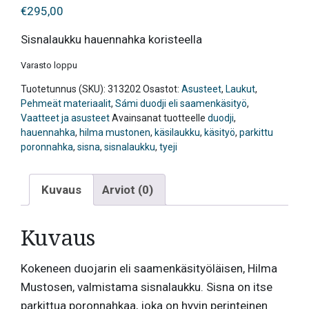
€
295,00
Sisnalaukku hauennahka koristeella
Varasto loppu
Tuotetunnus (SKU):
313202
Osastot:
Asusteet
,
Laukut
,
Pehmeät materiaalit
,
Sámi duodji eli saamenkäsityö
,
Vaatteet ja asusteet
Avainsanat tuotteelle
duodji
,
hauennahka
,
hilma mustonen
,
käsilaukku
,
käsityö
,
parkittu
poronnahka
,
sisna
,
sisnalaukku
,
tyeji
Kuvaus
Arviot (0)
Kuvaus
Kokeneen duojarin eli saamenkäsityöläisen, Hilma
Mustosen, valmistama sisnalaukku. Sisna on itse
parkittua poronnahkaa, joka on hyvin perinteinen