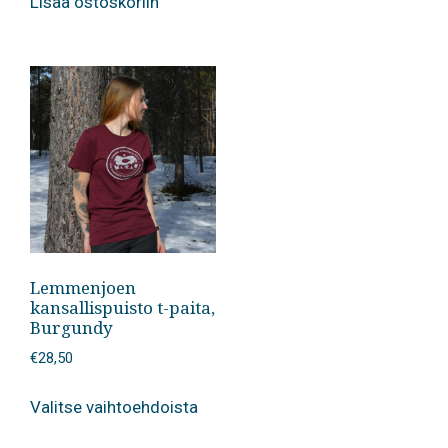
Lisää ostoskoriin
Lemmenjoen
kansallispuisto t-paita,
Burgundy
€
28,50
Tällä
Valitse vaihtoehdoista
tuotteella
on