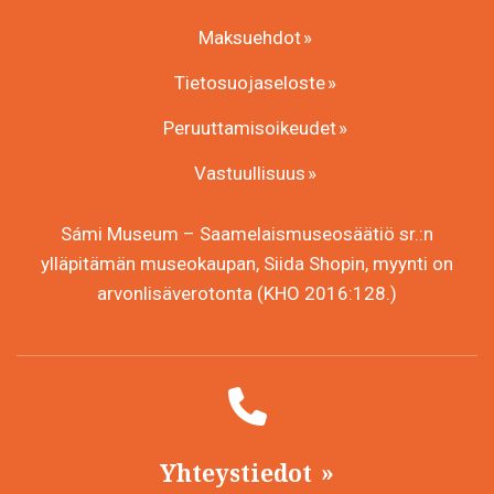
Maksuehdot
Tietosuojaseloste
Peruuttamisoikeudet
Vastuullisuus
Sámi Museum – Saamelaismuseosäätiö sr.:n
ylläpitämän museokaupan, Siida Shopin, myynti on
arvonlisäverotonta (KHO 2016:128.)
Yhteystiedot