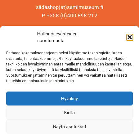
siidashop(at)samimuseum.fi
P. +358 (0)400 898 212
Sámi Museum – Saamelaismuseosäätiö sr
Hallinnoi evästeiden
Y-tunnus 0625907-2
suostumusta
Siida Shop
Parhaan kokemuksen tarjoamiseksi käytämme teknologioita, kuten
Inarintie 46
evästeitä, tallentaaksemme ja/tai käyttääksemme laitetietoja. Näiden
tekniikoiden hyväksyminen antaa meille mahdollisuuden käsitellä tietoja,
99870 Inari
kuten selauskäyttäytymistä tai yksilöllisiä tunnuksia tällä sivustolla.
Suostumuksen jättäminen tai peruuttaminen voi vaikuttaa haitallisesti
Löydät meidät myös somesta!
tiettyihin ominaisuuksiin ja toimintoihin.
Instagram
Hyväksy
Facebook
Kiellä
Näytä asetukset