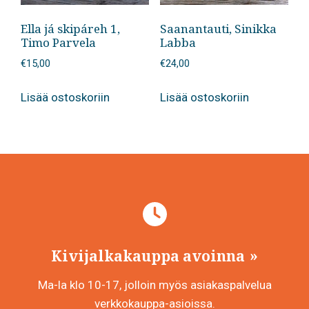
Ella já skipáreh 1,
Saanantauti, Sinikka
Timo Parvela
Labba
€
15,00
€
24,00
Lisää ostoskoriin
Lisää ostoskoriin
Kivijalkakauppa avoinna
Ma-la klo 10-17, jolloin myös asiakaspalvelua
verkkokauppa-asioissa.