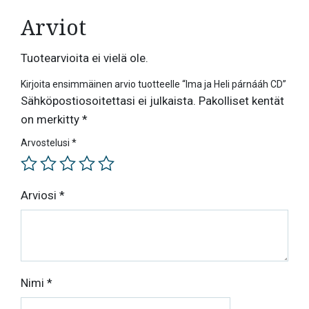
Arviot
Tuotearvioita ei vielä ole.
Kirjoita ensimmäinen arvio tuotteelle “Ima ja Heli párnááh CD”
Sähköpostiosoitettasi ei julkaista.
Pakolliset kentät
on merkitty
*
Arvostelusi
*
Arviosi
*
Nimi
*