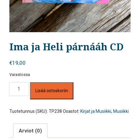
Ima ja Heli párnááh CD
€
19,00
Varastossa
Ima
Lisää ostoskoriin
ja
Heli
párnááh
CD
Tuotetunnus (SKU):
TP238
Osastot:
Kirjat ja Musiikki
,
Musiikki
määrä
Arviot (0)