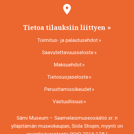
Tietoa tilauksiin liittyen
Toimitus- ja palautusehdot
Saavutettavuusseloste
Maksuehdot
Tietosuojaseloste
Peruuttamisoikeudet
Vastuullisuus
Sámi Museum – Saamelaismuseosäätiö sr.:n
ylläpitämän museokaupan, Siida Shopin, myynti on
arvonlisäverotonta (KHO 2016:128.)