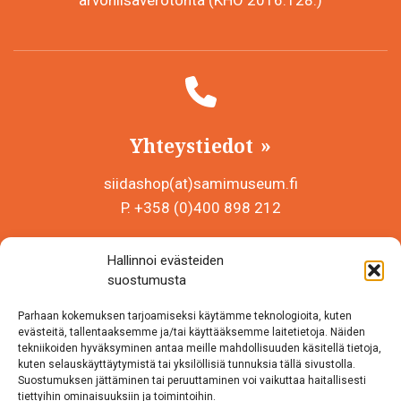
Yhteystiedot
siidashop(at)samimuseum.fi
P. +358 (0)400 898 212
Sámi Museum – Saamelaismuseosäätiö sr
Hallinnoi evästeiden
Y-tunnus 0625907-2
suostumusta
Siida Shop
Parhaan kokemuksen tarjoamiseksi käytämme teknologioita, kuten
Inarintie 46
evästeitä, tallentaaksemme ja/tai käyttääksemme laitetietoja. Näiden
tekniikoiden hyväksyminen antaa meille mahdollisuuden käsitellä tietoja,
99870 Inari
kuten selauskäyttäytymistä tai yksilöllisiä tunnuksia tällä sivustolla.
Suostumuksen jättäminen tai peruuttaminen voi vaikuttaa haitallisesti
Löydät meidät myös somesta!
tiettyihin ominaisuuksiin ja toimintoihin.