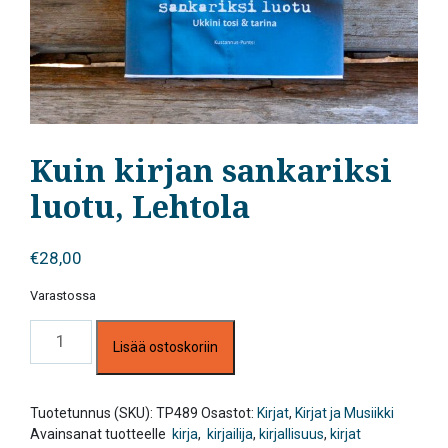
Kuin kirjan sankariksi
luotu, Lehtola
€
28,00
Varastossa
Kuin
Lisää ostoskoriin
kirjan
sankariksi
luotu,
Lehtola
Tuotetunnus (SKU):
TP489
Osastot:
Kirjat
,
Kirjat ja Musiikki
määrä
Avainsanat tuotteelle
kirja
,
kirjailija
,
kirjallisuus
,
kirjat