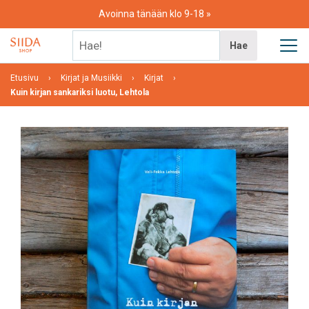
Skip
Avoinna tänään klo 9-18
to
content
Hae!
Hae
Etusivu
Kirjat ja Musiikki
Kirjat
Kuin kirjan sankariksi luotu, Lehtola