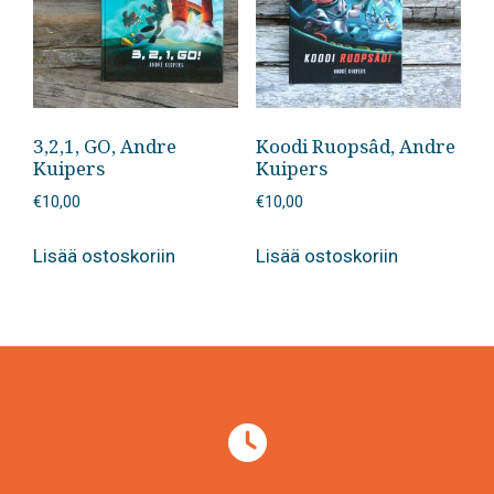
3,2,1, GO, Andre
Koodi Ruopsâd, Andre
Kuipers
Kuipers
€
10,00
€
10,00
Lisää ostoskoriin
Lisää ostoskoriin