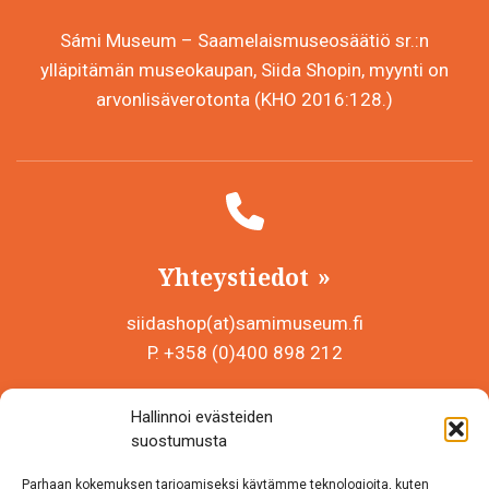
Sámi Museum – Saamelaismuseosäätiö sr.:n
ylläpitämän museokaupan, Siida Shopin, myynti on
arvonlisäverotonta (KHO 2016:128.)
Yhteystiedot
siidashop(at)samimuseum.fi
P. +358 (0)400 898 212
Sámi Museum – Saamelaismuseosäätiö sr
Hallinnoi evästeiden
Y-tunnus 0625907-2
suostumusta
Siida Shop
Parhaan kokemuksen tarjoamiseksi käytämme teknologioita, kuten