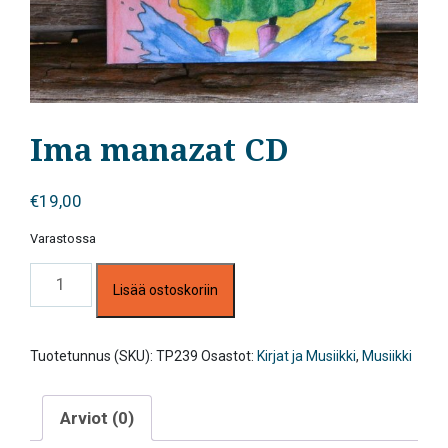
Ima manazat CD
€
19,00
Varastossa
Ima
Lisää ostoskoriin
manazat
CD
määrä
Tuotetunnus (SKU):
TP239
Osastot:
Kirjat ja Musiikki
,
Musiikki
Arviot (0)