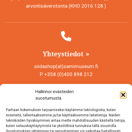
arvonlisäverotonta (KHO 2016:128.)
Yhteystiedot
siidashop(at)samimuseum.fi
P. +358 (0)400 898 212
Sámi Museum – Saamelaismuseosäätiö sr
Hallinnoi evästeiden
Y-tunnus 0625907-2
suostumusta
Siida Shop
Parhaan kokemuksen tarjoamiseksi käytämme teknologioita, kuten
Inarintie 46
evästeitä, tallentaaksemme ja/tai käyttääksemme laitetietoja. Näiden
tekniikoiden hyväksyminen antaa meille mahdollisuuden käsitellä tietoja,
99870 Inari
kuten selauskäyttäytymistä tai yksilöllisiä tunnuksia tällä sivustolla.
Suostumuksen jättäminen tai peruuttaminen voi vaikuttaa haitallisesti