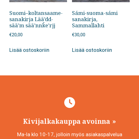
Suomi–koltansaame-
Sámi-suoma-sámi
sanakirja Lää’dd-
sanakirja,
sää’m sää’nnǩe’rjj
Sammallahti
€
20,00
€
30,00
Lisää ostoskoriin
Lisää ostoskoriin
Kivijalkakauppa avoinna
Ma-la klo 10-17, jolloin myös asiakaspalvelua