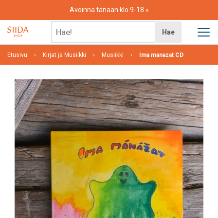
Skip
Avoinna tänään klo 9-18
to
content
Hae!
Hae
Etusivu
Kirjat ja Musiikki
Musiikki
Ima manazat CD