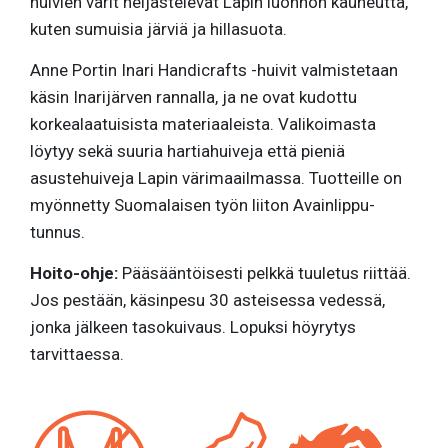
huivien värit heijastelevat Lapin luonnon kauneutta,
kuten sumuisia järviä ja hillasuota.
Anne Portin Inari Handicrafts -huivit valmistetaan
käsin Inarijärven rannalla, ja ne ovat kudottu
korkealaatuisista materiaaleista. Valikoimasta
löytyy sekä suuria hartiahuiveja että pieniä
asustehuiveja Lapin värimaailmassa. Tuotteille on
myönnetty Suomalaisen työn liiton Avainlippu-
tunnus.
Hoito-ohje:
Pääsääntöisesti pelkkä tuuletus riittää.
Jos pestään, käsinpesu 30 asteisessa vedessä,
jonka jälkeen tasokuivaus. Lopuksi höyrytys
tarvittaessa.