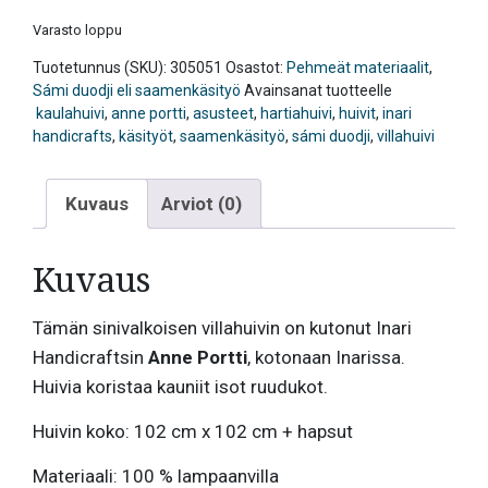
Varasto loppu
Tuotetunnus (SKU):
305051
Osastot:
Pehmeät materiaalit
,
Sámi duodji eli saamenkäsityö
Avainsanat tuotteelle
kaulahuivi
,
anne portti
,
asusteet
,
hartiahuivi
,
huivit
,
inari
handicrafts
,
käsityöt
,
saamenkäsityö
,
sámi duodji
,
villahuivi
Kuvaus
Arviot (0)
Kuvaus
Tämän sinivalkoisen villahuivin on kutonut Inari
Handicraftsin
Anne Portti
, kotonaan Inarissa.
Huivia koristaa kauniit isot ruudukot.
Huivin koko: 102 cm x 102 cm + hapsut
Materiaali: 100 % lampaanvilla