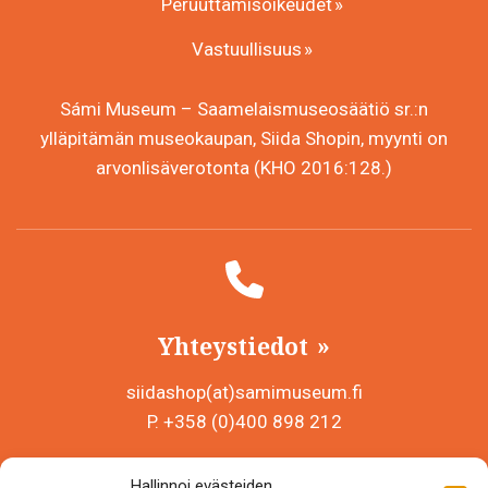
Peruuttamisoikeudet
Vastuullisuus
Sámi Museum – Saamelaismuseosäätiö sr.:n
ylläpitämän museokaupan, Siida Shopin, myynti on
arvonlisäverotonta (KHO 2016:128.)
Yhteystiedot
siidashop(at)samimuseum.fi
P. +358 (0)400 898 212
Sámi Museum – Saamelaismuseosäätiö sr
Hallinnoi evästeiden