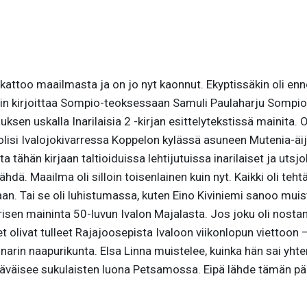
o kattoo maailmasta ja on jo nyt kaonnut. Ekyptissäkin oli enne
 Näin kirjoittaa Sompio-teoksessaan Samuli Paulaharju Sompio
sen uskalla Inarilaisia 2 -kirjan esittelytekstissä mainita. 
olisi Ivalojokivarressa Koppelon kylässä asuneen Mutenia-äiji
ähän kirjaan taltioiduissa lehtijutuissa inarilaiset ja utsj
ä. Maailma oli silloin toisenlainen kuin nyt. Kaikki oli tehtävä
saan. Tai se oli luhistumassa, kuten Eino Kiviniemi sanoo mu
isen maininta 50-luvun Ivalon Majalasta. Jos joku oli nosta
et olivat tulleet Rajajoosepista Ivaloon viikonlopun viettoon – h
arin naapurikunta. Elsa Linna muistelee, kuinka hän sai yht
äväisee sukulaisten luona Petsamossa. Eipä lähde tämän päi