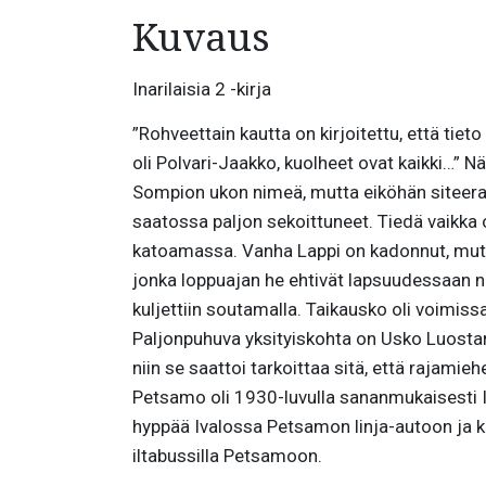
Kuvaus
Inarilaisia 2 -kirja
”Rohveettain kautta on kirjoitettu, että tiet
oli Polvari-Jaakko, kuolheet ovat kaikki…”
Sompion ukon nimeä, mutta eiköhän siteerauk
saatossa paljon sekoittuneet. Tiedä vaikka 
katoamassa. Vanha Lappi on kadonnut, mutta t
jonka loppuajan he ehtivät lapsuudessaan nähd
kuljettiin soutamalla. Taikausko oli voimis
Paljonpuhuva yksityiskohta on Usko Luostar
niin se saattoi tarkoittaa sitä, että rajamieh
Petsamo oli 1930-luvulla sananmukaisesti In
hyppää Ivalossa Petsamon linja-autoon ja k
iltabussilla Petsamoon.