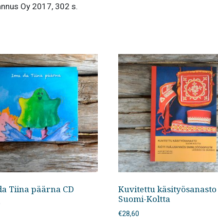
stannus Oy 2017, 302 s.
da Tiina päärna CD
Kuvitettu käsityösanasto
Suomi-Koltta
0
€
28,60