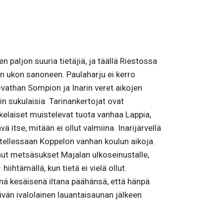
n paljon suuria tietäjiä, ja täällä Riestossa
n ukon sanoneen. Paulaharju ei kerro
Ovathan Sompion ja Inarin veret aikojen
n sukulaisia. Tarinankertojat ovat
okelaiset muistelevat tuota vanhaa Lappia,
 itse, mitään ei ollut valmiina. Inarijärvellä
istellessaan Koppelon vanhan koulun aikoja.
nut metsäsukset Majalan ulkoseinustalle,
iihtämällä, kun tietä ei vielä ollut.
enä kesäisenä iltana päähänsä, että hänpä
vän ivalolainen lauantaisaunan jälkeen