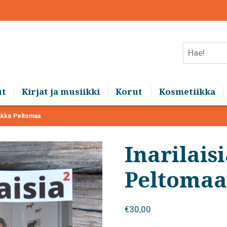
Hae!
ut
Kirjat ja musiikki
Korut
Kosmetiikka
Jaakko Peltomaa
Inarilais
Peltomaa
€
30,00