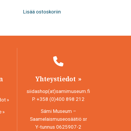
Lisää ostoskoriin
n
Yhteystiedot
siidashop(at)samimuseum.fi
P. +358 (0)400 898 212
dot
Sámi Museum –
e
Saamelaismuseosäätiö sr
Y-tunnus 0625907-2