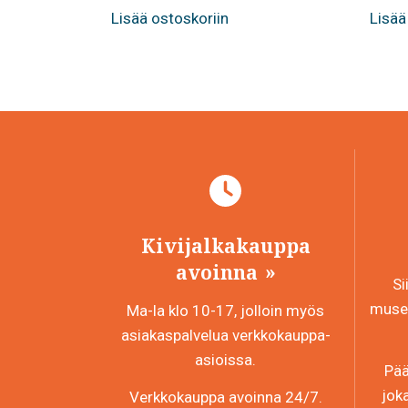
Lisää ostoskoriin
Lisää
Kivijalkakauppa
avoinna
Si
museo
Ma-la klo 10-17, jolloin myös
asiakaspalvelua verkkokauppa-
asioissa.
Pää
jok
Verkkokauppa avoinna 24/7.