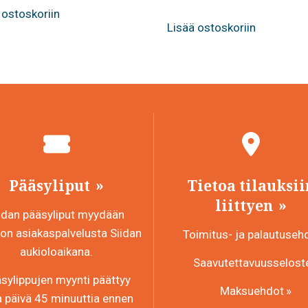
 ostoskoriin
Lisää ostoskoriin
Pääsyliput
Tietoa tilauksii
liittyen
idan pääsyliput myydään
n asiakaspalvelusta Siidan
Toimitus- ja palautuseh
aukioloaikana.
Saavutettavuusselost
sylippujen myynti päättyy
Maksuehdot
a päivä 45 minuuttia ennen