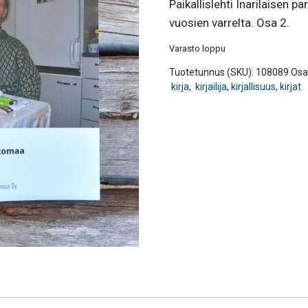
Paikallislehti Inarilaisen p
vuosien varrelta. Osa 2.
Varasto loppu
Tuotetunnus (SKU):
108089
Osa
kirja
,
kirjailija
,
kirjallisuus
,
kirjat