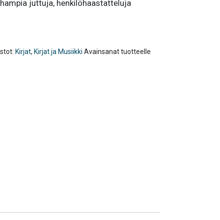
arhampia juttuja, henkilöhaastatteluja
stot:
Kirjat
,
Kirjat ja Musiikki
Avainsanat tuotteelle