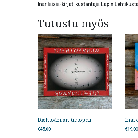
Inarilaisia-kirjat, kustantaja Lapin Lehtiku
Tutustu myös
Diehtoárran-tietopeli
Ima 
€
45,00
€
19,0