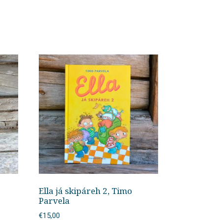
Ella já skipáreh 2, Timo
Parvela
€
15,00