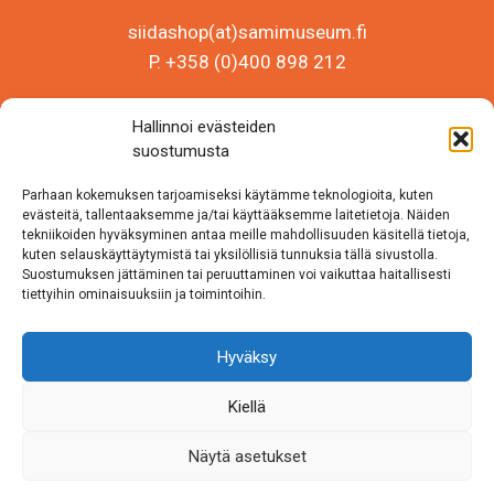
siidashop(at)samimuseum.fi
P. +358 (0)400 898 212
Sámi Museum – Saamelaismuseosäätiö sr
Hallinnoi evästeiden
Y-tunnus 0625907-2
suostumusta
Siida Shop
Parhaan kokemuksen tarjoamiseksi käytämme teknologioita, kuten
Inarintie 46
evästeitä, tallentaaksemme ja/tai käyttääksemme laitetietoja. Näiden
tekniikoiden hyväksyminen antaa meille mahdollisuuden käsitellä tietoja,
99870 Inari
kuten selauskäyttäytymistä tai yksilöllisiä tunnuksia tällä sivustolla.
Suostumuksen jättäminen tai peruuttaminen voi vaikuttaa haitallisesti
Löydät meidät myös somesta!
tiettyihin ominaisuuksiin ja toimintoihin.
Instagram
Hyväksy
Facebook
Kiellä
Näytä asetukset