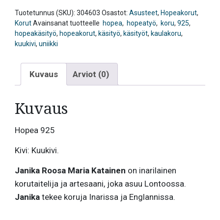
Tuotetunnus (SKU):
304603
Osastot:
Asusteet
,
Hopeakorut
,
Korut
Avainsanat tuotteelle
hopea
,
hopeatyö
,
koru
,
925
,
hopeakäsityö
,
hopeakorut
,
käsityö
,
käsityöt
,
kaulakoru
,
kuukivi
,
uniikki
Kuvaus
Arviot (0)
Kuvaus
Hopea 925
Kivi: Kuukivi.
Janika Roosa Maria Katainen
on inarilainen
korutaitelija ja artesaani, joka asuu Lontoossa.
Janika
tekee koruja Inarissa ja Englannissa.