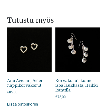
Tutustu myös
Ami Avellan, Aster
Korvakorut, kolme
nappikorvakorut
isoa laukkasta, Heikki
Ranttila
€
85,00
€
75,00
Lisää ostoskoriin