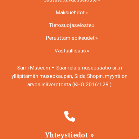
Maksuehdot
Tietosuojaseloste
Peruuttamisoikeudet
Vastuullisuus
Sámi Museum – Saamelaismuseosäätiö sr.:n
ylläpitämän museokaupan, Siida Shopin, myynti on
arvonlisäverotonta (KHO 2016:128.)
Yhteystiedot