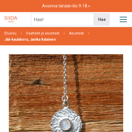
Skip
Avoinna tänään klo 9-18
to
content
Hae!
Hae
Etusivu
Vaatteet ja asusteet
Asusteet
Jää-kaulakoru, Janika Katainen