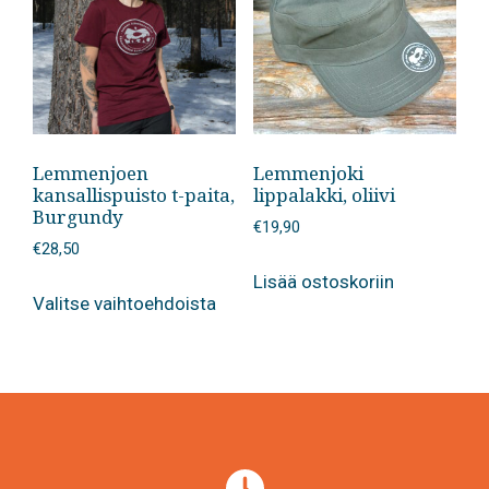
Lemmenjoen
Lemmenjoki
kansallispuisto t-paita,
lippalakki, oliivi
Burgundy
€
19,90
€
28,50
Lisää ostoskoriin
Tällä
Valitse vaihtoehdoista
tuotteella
on
useampi
muunnelma.
Voit
tehdä