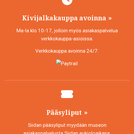
valinnat
tuotteen
sivulla.
Kivijalkakauppa avoinna
Ma-la klo 10-17, jolloin myös asiakaspalvelua
verkkokauppa-asioissa.
Verkkokauppa avoinna 24/7.
Pääsyliput
Siidan pääsyliput myydään museon
asiakaspalvelusta Siidan aukioloaikana.