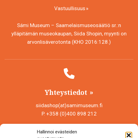
Vastuullisuus
Sámi Museum – Saamelaismuseosäätiö sr.:n
ylläpitämän museokaupan, Siida Shopin, myynti on
arvonlisäverotonta (KHO 2016:128.)
Yhteystiedot
siidashop(at)samimuseum.fi
P. +358 (0)400 898 212
Sámi Museum – Saamelaismuseosäätiö sr
Hallinnoi evästeiden
Y-tunnus 0625907-2