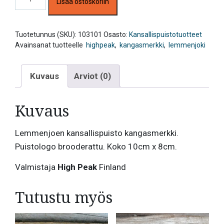
Lisää ostoskoriin
Lemmenjoen
kansallispuisto
määrä
Tuotetunnus (SKU):
103101
Osasto:
Kansallispuistotuotteet
Avainsanat tuotteelle
highpeak
,
kangasmerkki
,
lemmenjoki
Kuvaus
Arviot (0)
Kuvaus
Lemmenjoen kansallispuisto kangasmerkki.
Puistologo brooderattu. Koko 10cm x 8cm.
Valmistaja
High Peak
Finland
Tutustu myös