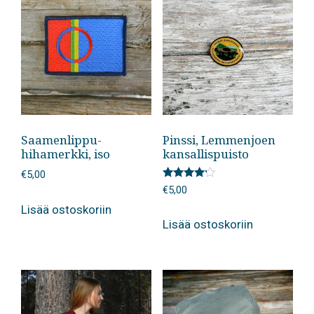
Saamenlippu-
Pinssi, Lemmenjoen
hihamerkki, iso
kansallispuisto
€
5,00
Arvostelu
€
5,00
tuotteesta:
4.00
Lisää ostoskoriin
/ 5
Lisää ostoskoriin