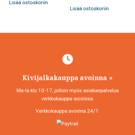
Lisää ostoskoriin
Lisää ostoskoriin
Kivijalkakauppa avoinna
Ma-la klo 10-17, jolloin myös asiakaspalvelua
verkkokauppa-asioissa.
Verkkokauppa avoinna 24/7.