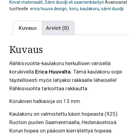
Kovat materiaalit
,
Sámi duodji eli saamenkäsityö
Avainsanat
tuotteelle
erica huuva design
,
koru
,
kaulakoru
,
sámi duodji
Kuvaus
Arviot (0)
Kuvaus
Ráhkisvuohta
-kaulakoru herkullisen värisellä
korukivellä
Erica Huuvalta.
Tämä kaulakoru sopii
täydellisesti myös lahjaksi rakkaalle läheiselle!
Ráhkisvuohta tarkoittaa rakkautta.
Korukiven halkaisija on 13 mm.
Kaulakoru on valmistettu käsin hopeasta (925)
Ruotsin puolen Saamenmaalla, Hedenäsetissä.
Korun hopea on pääosin kierrätettyä hopeaa.