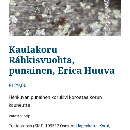
Kaulakoru
Ráhkisvuohta,
punainen, Erica Huuva
€
129,00
Hehkuvan punainen korukivi korostaa korun
kauneutta
Varasto loppu
Tuotetunnus (SKU):
109512
Osastot:
Hopeakorut
,
Korut
,