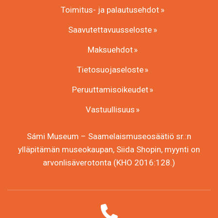
Toimitus- ja palautusehdot
Saavutettavuusseloste
Maksuehdot
Tietosuojaseloste
Peruuttamisoikeudet
Vastuullisuus
Sámi Museum – Saamelaismuseosäätiö sr.:n
ylläpitämän museokaupan, Siida Shopin, myynti on
arvonlisäverotonta (KHO 2016:128.)