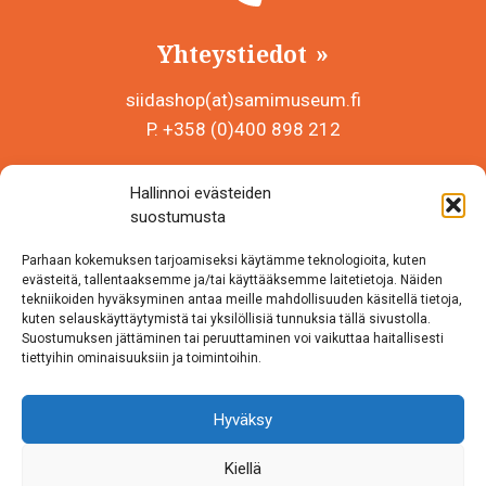
Yhteystiedot
siidashop(at)samimuseum.fi
P. +358 (0)400 898 212
Sámi Museum – Saamelaismuseosäätiö sr
Hallinnoi evästeiden
Y-tunnus 0625907-2
suostumusta
Siida Shop
Parhaan kokemuksen tarjoamiseksi käytämme teknologioita, kuten
Inarintie 46
evästeitä, tallentaaksemme ja/tai käyttääksemme laitetietoja. Näiden
tekniikoiden hyväksyminen antaa meille mahdollisuuden käsitellä tietoja,
99870 Inari
kuten selauskäyttäytymistä tai yksilöllisiä tunnuksia tällä sivustolla.
Suostumuksen jättäminen tai peruuttaminen voi vaikuttaa haitallisesti
Löydät meidät myös somesta!
tiettyihin ominaisuuksiin ja toimintoihin.
Instagram
Hyväksy
Facebook
Kiellä