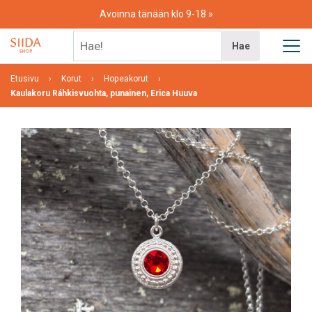
Skip
Avoinna tänään klo 9-18
to
content
Hae!
Hae
Etusivu
Korut
Hopeakorut
Kaulakoru Ráhkisvuohta, punainen, Erica Huuva