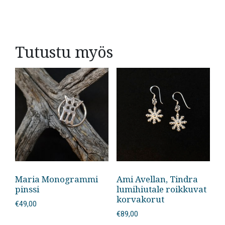
Tutustu myös
Maria Monogrammi
Ami Avellan, Tindra
pinssi
lumihiutale roikkuvat
korvakorut
€
49,00
€
89,00