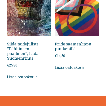
Siida taidejuliste
Pride saamenlippu
”Päähineen
puukepillä
päällinen”, Lada
€
14,50
Suomenrinne
€
25,80
Lisää ostoskoriin
Lisää ostoskoriin