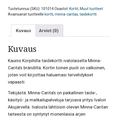
Minna-
Carita's
Tuotetunnus (SKU):
101014
Osastot:
Kortit
,
Muut tuotteet
määrä
Avainsanat tuotteelle
kortti
,
minna-caritas
,
taidekortti
Kuvaus
Arviot (0)
Kuvaus
Kaunis Korpihilla-taidekortti ivalolaiselta Minna-
Carita’s brändiltä. Kortin toinen puoli on valkoinen,
joten voit kirjoittaa haluamasi tervehdykset
vapaasti.
Tekijästä: Minna-Carita’s on paikallinen taide-,
käsityö- ja matkailupalveluja tarjoava yritys Ivalon
Akujärvellä. Ivalosta lähtöisin olevan Minna-Caritan
taiteesta on syntynyt monenlaisia arjen