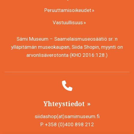
Peruuttamisoikeudet
Vastuullisuus
Sámi Museum – Saamelaismuseosäätiö sr.:n
ylläpitämän museokaupan, Siida Shopin, myynti on
arvonlisäverotonta (KHO 2016:128.)
Yhteystiedot
siidashop(at)samimuseum.fi
P. +358 (0)400 898 212