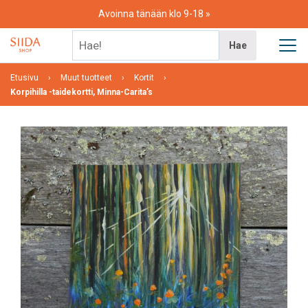
Skip
Avoinna tänään klo 9-18
to
content
Hae!
Hae
Etusivu
Muut tuotteet
Kortit
Korpihilla -taidekortti, Minna-Carita’s