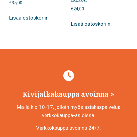
€
35,00
€
24,00
Lisää ostoskoriin
Lisää ostoskoriin
Kivijalkakauppa avoinna
Ma-la klo 10-17, jolloin myös asiakaspalvelua
verkkokauppa-asioissa.
Verkkokauppa avoinna 24/7.