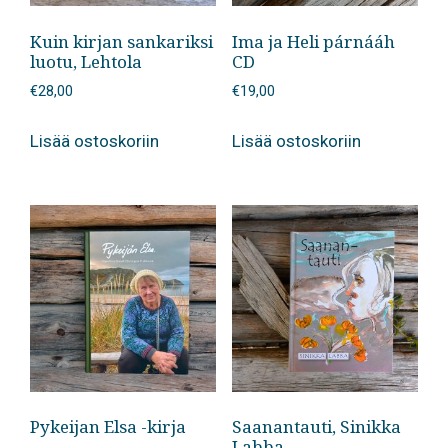
Kuin kirjan sankariksi
Ima ja Heli párnááh
luotu, Lehtola
CD
€
28,00
€
19,00
Lisää ostoskoriin
Lisää ostoskoriin
Pykeijan Elsa -kirja
Saanantauti, Sinikka
Labba