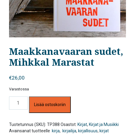
Maakkanavaaran sudet,
Mihkkal Marastat
€
26,00
Varastossa
Maakkanavaaran
Lisää ostoskoriin
sudet,
Mihkkal
Marastat
määrä
Tuotetunnus (SKU):
TP388
Osastot:
Kirjat
,
Kirjat ja Musiikki
Avainsanat tuotteelle
kirja
,
kirjailija
,
kirjallisuus
,
kirjat