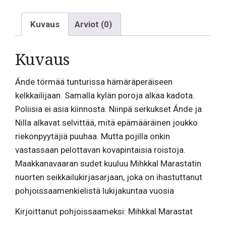
Kuvaus
Arviot (0)
Kuvaus
Ánde törmää tunturissa hämäräperäiseen
kelkkailijaan. Samalla kylän poroja alkaa kadota.
Poliisia ei asia kiinnosta. Niinpä serkukset Ánde ja
Nilla alkavat selvittää, mitä epämääräinen joukko
riekonpyytäjiä puuhaa. Mutta pojilla onkin
vastassaan pelottavan kovapintaisia roistoja.
Maakkanavaaran sudet kuuluu Mihkkal Marastatin
nuorten seikkailukirjasarjaan, joka on ihastuttanut
pohjoissaamenkielistä lukijakuntaa vuosia
Kirjoittanut pohjoissaameksi: Mihkkal Marastat