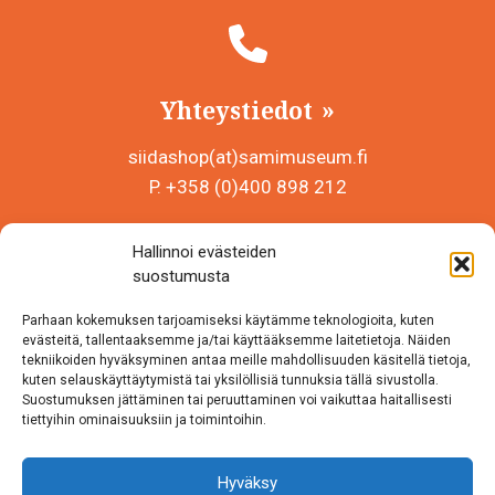
Yhteystiedot
siidashop(at)samimuseum.fi
P. +358 (0)400 898 212
Sámi Museum – Saamelaismuseosäätiö sr
Hallinnoi evästeiden
Y-tunnus 0625907-2
suostumusta
Siida Shop
Parhaan kokemuksen tarjoamiseksi käytämme teknologioita, kuten
Inarintie 46
evästeitä, tallentaaksemme ja/tai käyttääksemme laitetietoja. Näiden
tekniikoiden hyväksyminen antaa meille mahdollisuuden käsitellä tietoja,
99870 Inari
kuten selauskäyttäytymistä tai yksilöllisiä tunnuksia tällä sivustolla.
Suostumuksen jättäminen tai peruuttaminen voi vaikuttaa haitallisesti
Löydät meidät myös somesta!
tiettyihin ominaisuuksiin ja toimintoihin.
Instagram
Hyväksy