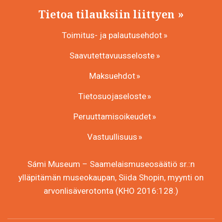
Tietoa tilauksiin liittyen
Toimitus- ja palautusehdot
Saavutettavuusseloste
Maksuehdot
Tietosuojaseloste
Peruuttamisoikeudet
Vastuullisuus
Sámi Museum – Saamelaismuseosäätiö sr.:n
ylläpitämän museokaupan, Siida Shopin, myynti on
arvonlisäverotonta (KHO 2016:128.)