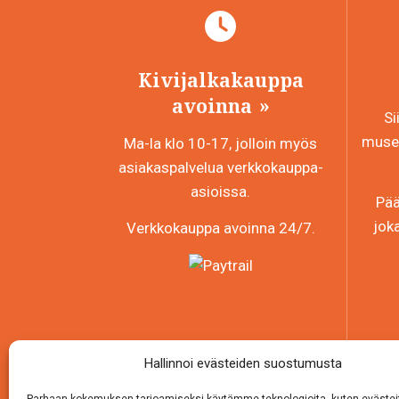
Kivijalkakauppa
avoinna
Si
museo
Ma-la klo 10-17, jolloin myös
asiakaspalvelua verkkokauppa-
asioissa.
Pää
jok
Verkkokauppa avoinna 24/7.
Hallinnoi evästeiden suostumusta