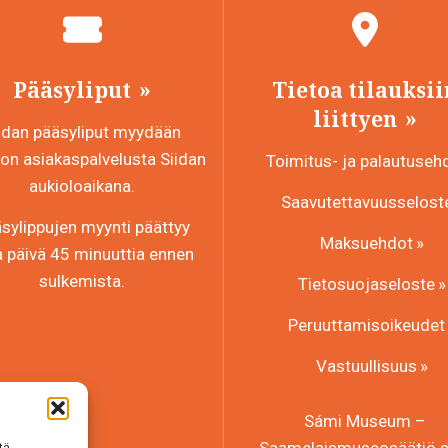
Pääsyliput
Tietoa tilauksii
liittyen
idan pääsyliput myydään
n asiakaspalvelusta Siidan
Toimitus- ja palautuseh
aukioloaikana.
Saavutettavuusselost
sylippujen myynti päättyy
Maksuehdot
a päivä 45 minuuttia ennen
sulkemista.
Tietosuojaseloste
Peruuttamisoikeudet
Vastuullisuus
Sámi Museum –