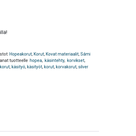
llä!
stot:
Hopeakorut
,
Korut
,
Kovat materiaalit
,
Sámi
anat tuotteelle
hopea
,
käsintehty
,
korvikset
,
korut
,
käsityö
,
käsityöt
,
korut
,
korvakorut
,
silver