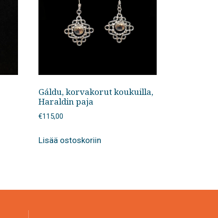
Gáldu, korvakorut koukuilla,
Haraldin paja
€
115,00
Lisää ostoskoriin