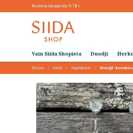
Skip
Avoinna tänään klo 9-18
to
content
Vain Siida Shopista
Duodji
Herk
Etusivu
Korut
Hopeakorut
Muorjjit -korvakorut