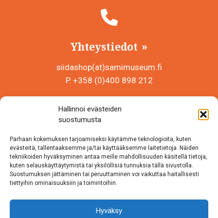
Yhteystiedot
siidashop(at)samimuseum.fi
P. +358 (0)400 898 212
Sámi Museum – Saamelaismuseosäätiö sr
Hallinnoi evästeiden
Y-tunnus 0625907-2
suostumusta
Siida Shop
Parhaan kokemuksen tarjoamiseksi käytämme teknologioita, kuten
Inarintie 46
evästeitä, tallentaaksemme ja/tai käyttääksemme laitetietoja. Näiden
tekniikoiden hyväksyminen antaa meille mahdollisuuden käsitellä tietoja,
99870 Inari
kuten selauskäyttäytymistä tai yksilöllisiä tunnuksia tällä sivustolla.
Suostumuksen jättäminen tai peruuttaminen voi vaikuttaa haitallisesti
Löydät meidät myös somesta!
tiettyihin ominaisuuksiin ja toimintoihin.
Instagram
Hyväksy