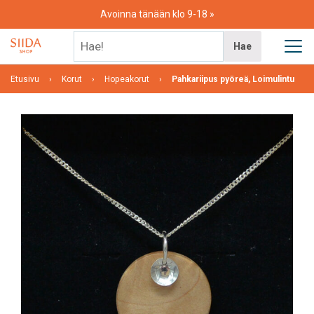
Skip
Avoinna tänään klo 9-18
to
content
Hae!
Hae
Etusivu
Korut
Hopeakorut
Pahkariipus pyöreä, Loimulintu