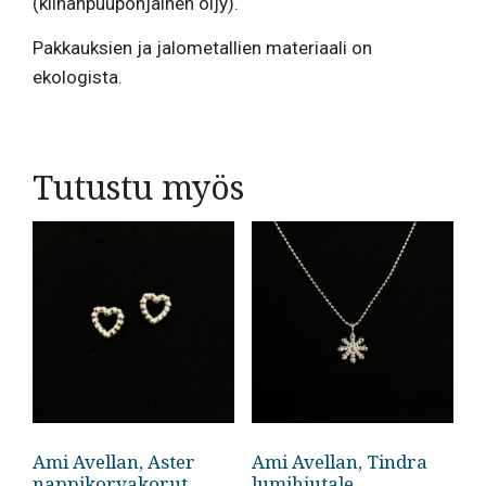
(kiinanpuupohjainen öljy).
Pakkauksien ja jalometallien materiaali on
ekologista.
Tutustu myös
Ami Avellan, Aster
Ami Avellan, Tindra
nappikorvakorut
lumihiutale