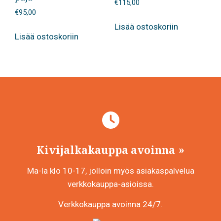
€
115,00
€
95,00
Lisää ostoskoriin
Lisää ostoskoriin
Kivijalkakauppa avoinna
Ma-la klo 10-17, jolloin myös asiakaspalvelua
verkkokauppa-asioissa.
Verkkokauppa avoinna 24/7.