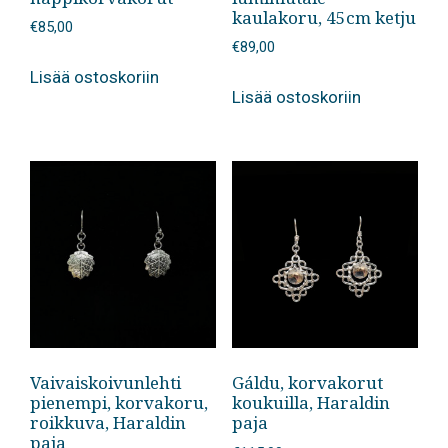
kaulakoru, 45cm ketju
€
85,00
€
89,00
Lisää ostoskoriin
Lisää ostoskoriin
Vaivaiskoivunlehti
Gáldu, korvakorut
pienempi, korvakoru,
koukuilla, Haraldin
roikkuva, Haraldin
paja
paja