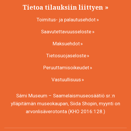
Tietoa tilauksiin liittyen
Toimitus- ja palautusehdot
Saavutettavuusseloste
Maksuehdot
Tietosuojaseloste
Peruuttamisoikeudet
Vastuullisuus
Sámi Museum – Saamelaismuseosäätiö sr.:n
ylläpitämän museokaupan, Siida Shopin, myynti on
arvonlisäverotonta (KHO 2016:128.)