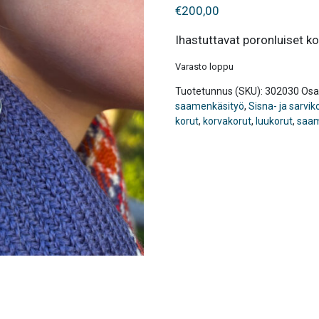
€
200,00
Ihastuttavat poronluiset ko
Varasto loppu
Tuotetunnus (SKU):
302030
Osa
saamenkäsityö
,
Sisna- ja sarvik
korut
,
korvakorut
,
luukorut
,
saam