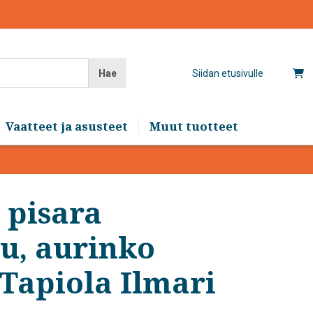
Hae
Siidan etusivulle
Vaatteet ja asusteet
Muut tuotteet
 pisara
u, aurinko
 Tapiola Ilmari