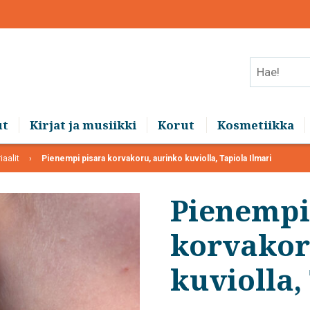
Hae!
ut
Kirjat ja musiikki
Korut
Kosmetiikka
iaalit
Pienempi pisara korvakoru, aurinko kuviolla, Tapiola Ilmari
Pienempi
korvakor
kuviolla,