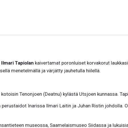
)
Ilmari Tapiolan
kaivertamat poronluiset korvakorut laukkasil
ellä menetelmällä ja värjätty jauhetulla hiilellä.
 kotoisin Tenonjoen (Deatnu) kylästä Utsjoen kunnassa. Tapi
 perustaidot Inarissa Ilmari Laitin ja Juhan Ristin johdolla.
 kansantieteen museossa, Saamelaismuseo Siidassa ja lukuisia