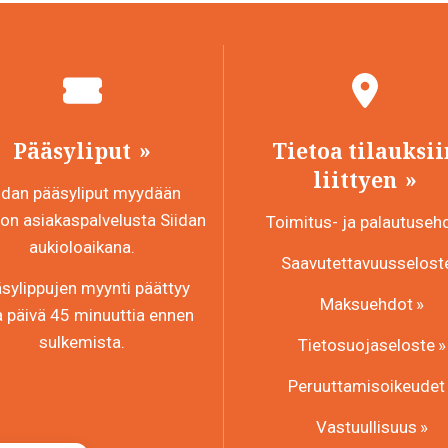
Pääsyliput
Tietoa tilauksii
liittyen
idan pääsyliput myydään
n asiakaspalvelusta Siidan
Toimitus- ja palautuseh
aukioloaikana.
Saavutettavuusselost
sylippujen myynti päättyy
Maksuehdot
a päivä 45 minuuttia ennen
sulkemista.
Tietosuojaseloste
Peruuttamisoikeudet
Vastuullisuus