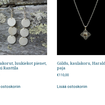
korut, luukiekot pienet,
Gáldu, kaulakoru, Haral
i Ranttila
paja
0
€
110,00
 ostoskoriin
Lisää ostoskoriin