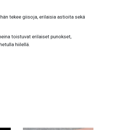
än tekee giisoja, erilaisia astioita sekä
ina toistuvat erilaiset punokset,
tulla hiilellä.