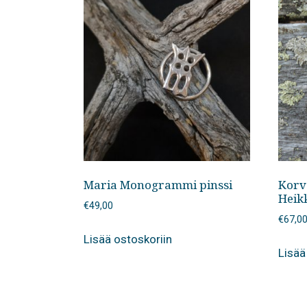
Maria Monogrammi pinssi
Korva
Heikk
€
49,00
€
67,0
Lisää ostoskoriin
Lisää