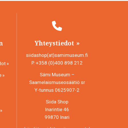
muunnelma.
Voit
tehdä
valinnat
tuotteen
sivulla.
n
Yhteystiedot
siidashop(at)samimuseum.fi
P. +358 (0)400 898 212
dot
Sámi Museum –
e
Saamelaismuseosäätiö sr
Y-tunnus 0625907-2
Siida Shop
Inarintie 46
99870 Inari