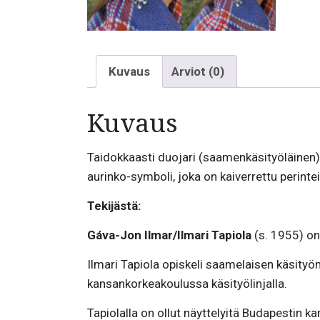
Kuvaus
Arviot (0)
Kuvaus
Taidokkaasti duojari (saamenkäsityöläinen
aurinko-symboli, joka on kaiverrettu perinteis
Tekijästä:
Gáva-Jon Ilmar/Ilmari Tapiola
(s. 1955) on
Ilmari Tapiola opiskeli saamelaisen käsityön
kansankorkeakoulussa käsityölinjalla.
Tapiolalla on ollut näyttelyitä Budapestin