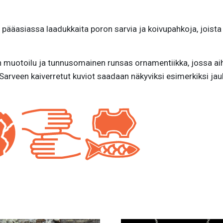
 pääasiassa laadukkaita poron sarvia ja koivupahkoja, joista h
n muotoilu ja tunnusomainen runsas ornamentiikka, jossa aihe
Sarveen kaiverretut kuviot saadaan näkyviksi esimerkiksi jauhe