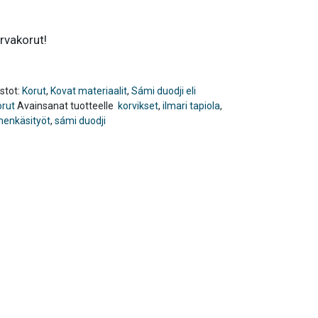
rvakorut!
stot:
Korut
,
Kovat materiaalit
,
Sámi duodji eli
orut
Avainsanat tuotteelle
korvikset
,
ilmari tapiola
,
enkäsityöt
,
sámi duodji