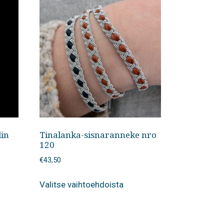
din
Tinalanka-sisnaranneke nro
120
€
43,50
Tällä
Valitse vaihtoehdoista
tuotteella
on
useampi