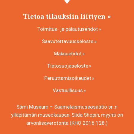
Tietoa tilauksiin liittyen
Toimitus- ja palautusehdot
Saavutettavuusseloste
Maksuehdot
Tietosuojaseloste
Peruuttamisoikeudet
Vastuullisuus
Sámi Museum – Saamelaismuseosäätiö sr.:n
ylläpitämän museokaupan, Siida Shopin, myynti on
arvonlisäverotonta (KHO 2016:128.)