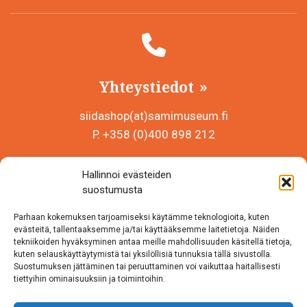
Yhteystiedot
siidashop(at)samimuseum.fi
P. +358 (0)400 898 212
Sámi Museum – Saamelaismuseosäätiö sr
Hallinnoi evästeiden
Y-tunnus 0625907-2
suostumusta
Siida Shop
Parhaan kokemuksen tarjoamiseksi käytämme teknologioita, kuten
Inarintie 46
evästeitä, tallentaaksemme ja/tai käyttääksemme laitetietoja. Näiden
tekniikoiden hyväksyminen antaa meille mahdollisuuden käsitellä tietoja,
99870 Inari
kuten selauskäyttäytymistä tai yksilöllisiä tunnuksia tällä sivustolla.
Suostumuksen jättäminen tai peruuttaminen voi vaikuttaa haitallisesti
Löydät meidät myös somesta!
tiettyihin ominaisuuksiin ja toimintoihin.
Instagram