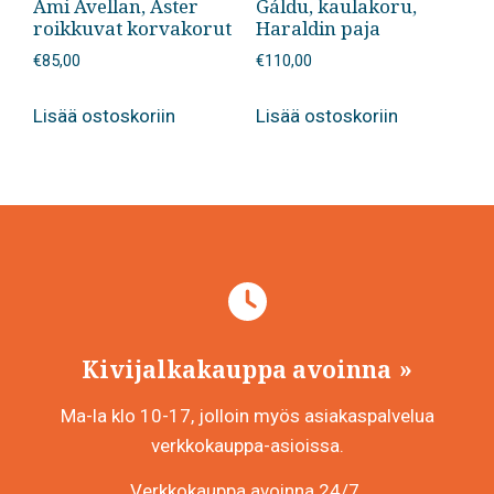
Ami Avellan, Aster
Gáldu, kaulakoru,
roikkuvat korvakorut
Haraldin paja
€
85,00
€
110,00
Lisää ostoskoriin
Lisää ostoskoriin
Kivijalkakauppa avoinna
Ma-la klo 10-17, jolloin myös asiakaspalvelua
verkkokauppa-asioissa.
Verkkokauppa avoinna 24/7.