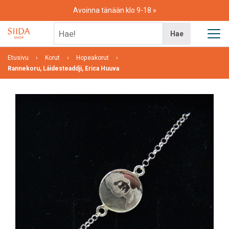
Skip
Avoinna tänään klo 9-18
to
content
Hae!
Hae
Etusivu
Korut
Hopeakorut
Rannekoru, Láidesteaddji, Erica Huuva