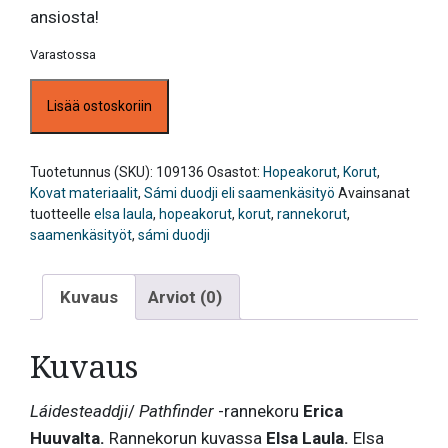
ansiosta!
Varastossa
Rannekoru,
Lisää ostoskoriin
Láidesteaddji,
Erica
Huuva
määrä
Tuotetunnus (SKU):
109136
Osastot:
Hopeakorut
,
Korut
,
Kovat materiaalit
,
Sámi duodji eli saamenkäsityö
Avainsanat
tuotteelle
elsa laula
,
hopeakorut
,
korut
,
rannekorut
,
saamenkäsityöt
,
sámi duodji
Kuvaus
Arviot (0)
Kuvaus
Láidesteaddji
/
Pathfinder
-rannekoru
Erica
Huuvalta.
Rannekorun kuvassa
Elsa Laula.
Elsa