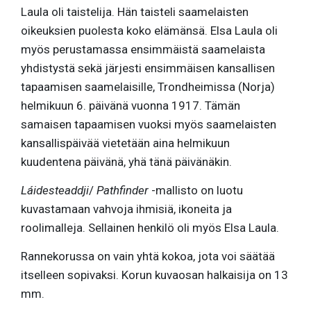
Laula oli taistelija. Hän taisteli saamelaisten
oikeuksien puolesta koko elämänsä. Elsa Laula oli
myös perustamassa ensimmäistä saamelaista
yhdistystä sekä järjesti ensimmäisen kansallisen
tapaamisen saamelaisille, Trondheimissa (Norja)
helmikuun 6. päivänä vuonna 1917. Tämän
samaisen tapaamisen vuoksi myös saamelaisten
kansallispäivää vietetään aina helmikuun
kuudentena päivänä, yhä tänä päivänäkin.
Láidesteaddji
/
Pathfinder
-mallisto on luotu
kuvastamaan vahvoja ihmisiä, ikoneita ja
roolimalleja. Sellainen henkilö oli myös Elsa Laula.
Rannekorussa on vain yhtä kokoa, jota voi säätää
itselleen sopivaksi. Korun kuvaosan halkaisija on 13
mm.