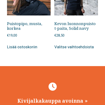
Puistopipo, musta,
Kevon luonnonpuisto
korkea
t-paita, Solid navy
€
19,00
€
28,50
Tällä
Lisää ostoskoriin
Valitse vaihtoehdoista
tuotte
on
useam
muunn
Voit
tehdä
valinn
tuotte
sivulla
Kivijalkakauppa avoinna