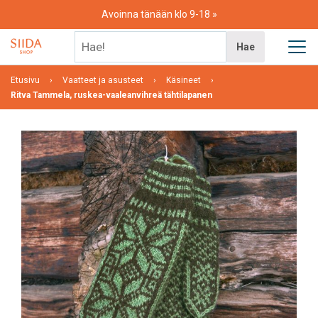
Skip
Avoinna tänään klo 9-18
to
content
Hae!
Hae
Etusivu
Vaatteet ja asusteet
Käsineet
Ritva Tammela, ruskea-vaaleanvihreä tähtilapanen