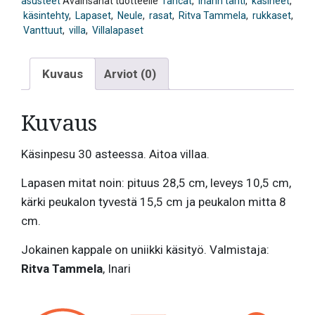
asusteet
Avainsanat tuotteelle
fahcat
,
inarin tähti
,
käsineet
,
käsintehty
,
Lapaset
,
Neule
,
rasat
,
Ritva Tammela
,
rukkaset
,
Vanttuut
,
villa
,
Villalapaset
Kuvaus
Arviot (0)
Kuvaus
Käsinpesu 30 asteessa. Aitoa villaa.
Lapasen mitat noin: pituus 28,5 cm, leveys 10,5 cm,
kärki peukalon tyvestä 15,5 cm ja peukalon mitta 8
cm.
Jokainen kappale on uniikki käsityö. Valmistaja:
Ritva Tammela
, Inari