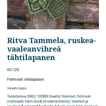
Ritva Tammela, ruskea-
vaaleanvihreä
tähtilapanen
€
67,00
Pehmeät villalapaset.
Varasto loppu
Tuotetunnus (SKU):
102800
Osastot:
Käsineet
,
Pehmeät
materiaalit
,
Sámi duodji eli saamenkäsityö
,
Vaatteet ja