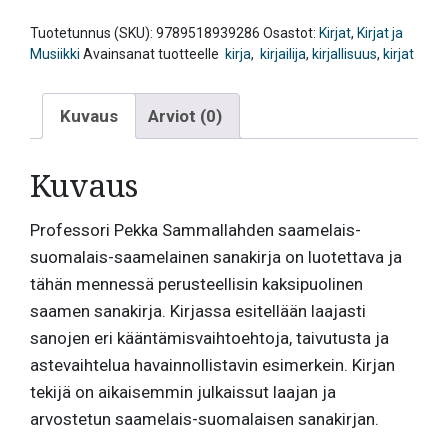
sanakirja,
Sammallahti
Tuotetunnus (SKU):
9789518939286
Osastot:
Kirjat
,
Kirjat ja
määrä
Musiikki
Avainsanat tuotteelle
kirja
,
kirjailija
,
kirjallisuus
,
kirjat
Kuvaus
Arviot (0)
Kuvaus
Professori Pekka Sammallahden saamelais-
suomalais-saamelainen sanakirja on luotettava ja
tähän mennessä perusteellisin kaksipuolinen
saamen sanakirja. Kirjassa esitellään laajasti
sanojen eri kääntämisvaihtoehtoja, taivutusta ja
astevaihtelua havainnollistavin esimerkein. Kirjan
tekijä on aikaisemmin julkaissut laajan ja
arvostetun saamelais-suomalaisen sanakirjan.