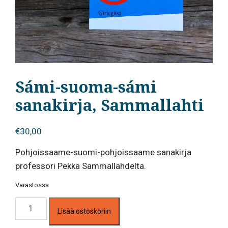
Sámi-suoma-sámi
sanakirja, Sammallahti
€
30,00
Pohjoissaame-suomi-pohjoissaame sanakirja
professori Pekka Sammallahdelta.
Varastossa
Sámi-
Lisää ostoskoriin
suoma-
sámi