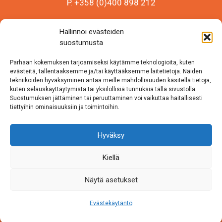
P. +358 (0)400 898 212
Sámi Museum – Saamelaismuseosäätiö sr
Hallinnoi evästeiden
Y-tunnus 0625907-2
suostumusta
Siida Shop
Parhaan kokemuksen tarjoamiseksi käytämme teknologioita, kuten
Inarintie 46
evästeitä, tallentaaksemme ja/tai käyttääksemme laitetietoja. Näiden
tekniikoiden hyväksyminen antaa meille mahdollisuuden käsitellä tietoja,
99870 Inari
kuten selauskäyttäytymistä tai yksilöllisiä tunnuksia tällä sivustolla.
Suostumuksen jättäminen tai peruuttaminen voi vaikuttaa haitallisesti
Löydät meidät myös somesta!
tiettyihin ominaisuuksiin ja toimintoihin.
Instagram
Hyväksy
Facebook
Kiellä
Näytä asetukset
Evästekäytäntö