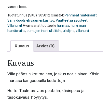
Varasto loppu
Tuotetunnus (SKU):
305012
Osastot:
Pehmeät materiaalit
,
Sámi duodji eli saamenkäsityö
,
Vaatteet ja asusteet
,
Villahuivit
Avainsanat tuotteelle
harmaa
,
huivi
,
inari
handicrafts
,
sumujen inari
,
ulloliidni
,
ullolijne
,
villahuivi
Kuvaus
Arviot (0)
Kuvaus
Villa pääosin kotimainen, joskus norjalainen. Käsin
Inarissa kangasouilla kudottuja.
Hoito: Tuuletus. Jos pestään, käsinpesu ja
tasokuivaus, höyrytys.