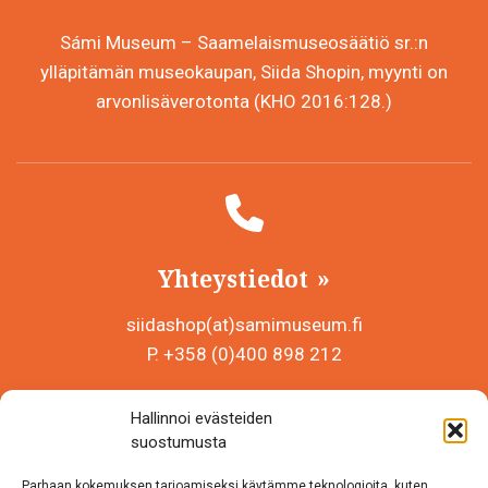
Sámi Museum – Saamelaismuseosäätiö sr.:n
ylläpitämän museokaupan, Siida Shopin, myynti on
arvonlisäverotonta (KHO 2016:128.)
Yhteystiedot
siidashop(at)samimuseum.fi
P. +358 (0)400 898 212
Sámi Museum – Saamelaismuseosäätiö sr
Hallinnoi evästeiden
Y-tunnus 0625907-2
suostumusta
Siida Shop
Parhaan kokemuksen tarjoamiseksi käytämme teknologioita, kuten