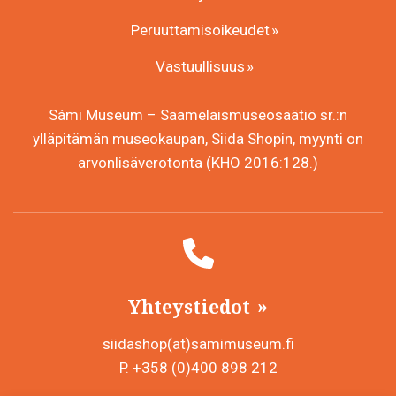
Peruuttamisoikeudet
Vastuullisuus
Sámi Museum – Saamelaismuseosäätiö sr.:n
ylläpitämän museokaupan, Siida Shopin, myynti on
arvonlisäverotonta (KHO 2016:128.)
Yhteystiedot
siidashop(at)samimuseum.fi
P. +358 (0)400 898 212