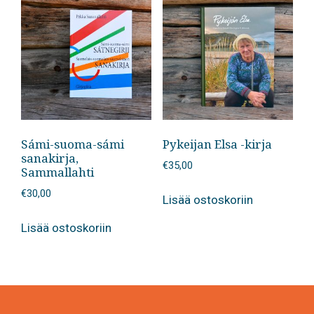
Sámi-suoma-sámi
Pykeijan Elsa -kirja
sanakirja,
€
35,00
Sammallahti
€
30,00
Lisää ostoskoriin
Lisää ostoskoriin