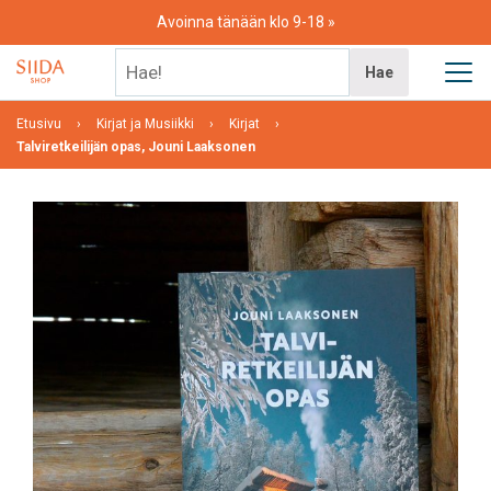
Skip
Avoinna tänään klo 9-18
to
content
Hae!
Hae
Etusivu
Kirjat ja Musiikki
Kirjat
Talviretkeilijän opas, Jouni Laaksonen