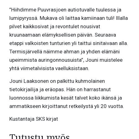
”Hiihdimme Puuvrasjoen autiotuvalle tuulessa ja
lumipyryssä. Mukava oli laittaa kamiinaan tuli! Illalla
pilvet kaikkosivat ja revontulet nousivat
kruunaamaan elämyksellisen päivän. Seuraava
etappi valkoisten tunturien yli taittui sinitaivaan alla.
Termisjärvellä näimme ahman ja yhden elämäni
upeimmista auringonnousuista”, Jouni muistelee
yhtä viimetalvisista vaelluksistaan.
Jouni Laaksonen on palkittu kuhmolainen
tietokirjailija ja eräopas. Hän on harrastanut
luonnossa liikkumista kesät talvet koko ikänsä ja
ammatikseen kirjoittanut retkeilystä yli 20 vuotta.
Kustantaja SKS kirjat
Tutustu myös