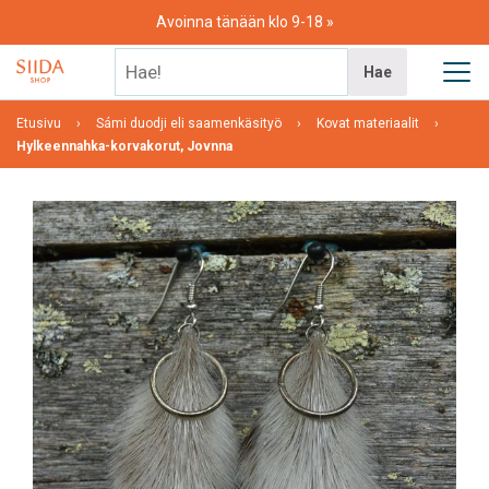
Skip
Avoinna tänään klo 9-18
to
content
Hae!
Hae
Etusivu
Sámi duodji eli saamenkäsityö
Kovat materiaalit
Hylkeennahka-korvakorut, Jovnna