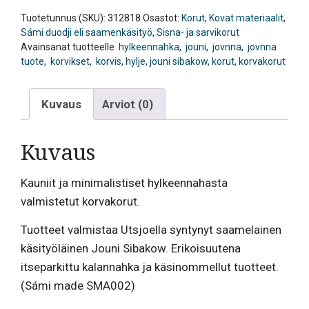
Tuotetunnus (SKU):
312818
Osastot:
Korut
,
Kovat materiaalit
,
Sámi duodji eli saamenkäsityö
,
Sisna- ja sarvikorut
Avainsanat tuotteelle
hylkeennahka
,
jouni
,
jovnna
,
jovnna
tuote
,
korvikset
,
korvis
,
hylje
,
jouni sibakow
,
korut
,
korvakorut
Kuvaus
Arviot (0)
Kuvaus
Kauniit ja minimalistiset hylkeennahasta
valmistetut korvakorut.
Tuotteet valmistaa Utsjoella syntynyt saamelainen
käsityöläinen Jouni Sibakow. Erikoisuutena
itseparkittu kalannahka ja käsinommellut tuotteet.
(Sámi made SMA002)