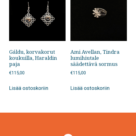
Gáldu, korvakorut
Ami Avellan, Tindra
koukuilla, Haraldin
lumihiutale
paja
säädettävä sormus
€
115,00
€
115,00
Lisää ostoskoriin
Lisää ostoskoriin