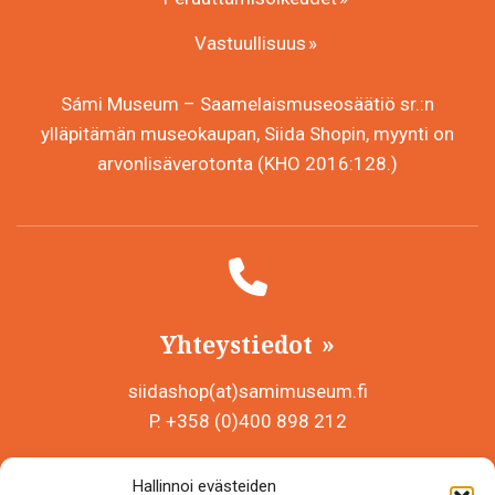
Vastuullisuus
Sámi Museum – Saamelaismuseosäätiö sr.:n
ylläpitämän museokaupan, Siida Shopin, myynti on
arvonlisäverotonta (KHO 2016:128.)
Yhteystiedot
siidashop(at)samimuseum.fi
P. +358 (0)400 898 212
Sámi Museum – Saamelaismuseosäätiö sr
Hallinnoi evästeiden