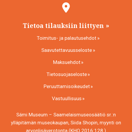
Tietoa tilauksiin liittyen
Toimitus- ja palautusehdot
Saavutettavuusseloste
Maksuehdot
Tietosuojaseloste
Peruuttamisoikeudet
Vastuullisuus
Sámi Museum – Saamelaismuseosäätiö sr.:n
ylläpitämän museokaupan, Siida Shopin, myynti on
arvonlisäverotonta (KHO 2016:128.)