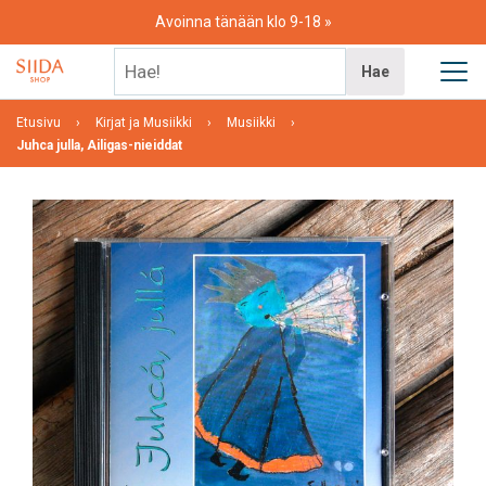
Skip
Avoinna tänään klo 9-18
to
content
Hae!
Hae
Etusivu
Kirjat ja Musiikki
Musiikki
Juhca julla, Ailigas-nieiddat