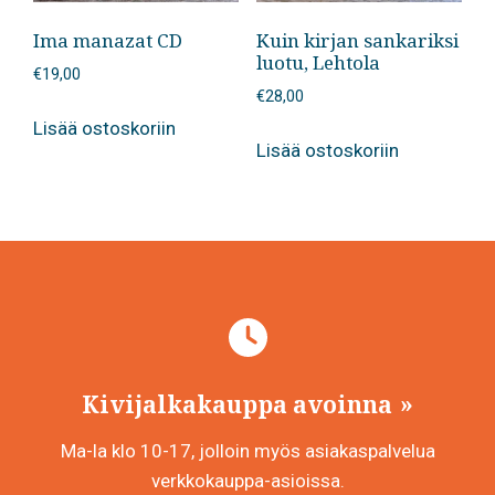
Ima manazat CD
Kuin kirjan sankariksi
luotu, Lehtola
€
19,00
€
28,00
Lisää ostoskoriin
Lisää ostoskoriin
Kivijalkakauppa avoinna
Ma-la klo 10-17, jolloin myös asiakaspalvelua
verkkokauppa-asioissa.