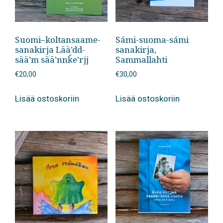
Suomi–koltansaame-
Sámi-suoma-sámi
sanakirja Lää’dd-
sanakirja,
sää’m sää’nnǩe’rjj
Sammallahti
€
20,00
€
30,00
Lisää ostoskoriin
Lisää ostoskoriin