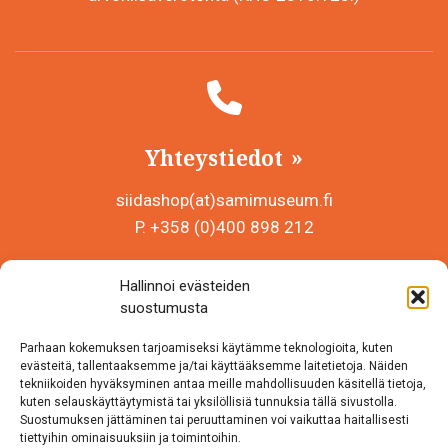
Yhteystiedot
siidashop(at)samimuseum.fi
P. +358 (0)400 898 212
Sámi Museum – Saamelaismuseosäätiö sr
Hallinnoi evästeiden
Y-tunnus 0625907-2
suostumusta
Siida Shop
Parhaan kokemuksen tarjoamiseksi käytämme teknologioita, kuten
Inarintie 46
evästeitä, tallentaaksemme ja/tai käyttääksemme laitetietoja. Näiden
tekniikoiden hyväksyminen antaa meille mahdollisuuden käsitellä tietoja,
99870 Inari
kuten selauskäyttäytymistä tai yksilöllisiä tunnuksia tällä sivustolla.
Suostumuksen jättäminen tai peruuttaminen voi vaikuttaa haitallisesti
Löydät meidät myös somesta!
tiettyihin ominaisuuksiin ja toimintoihin.