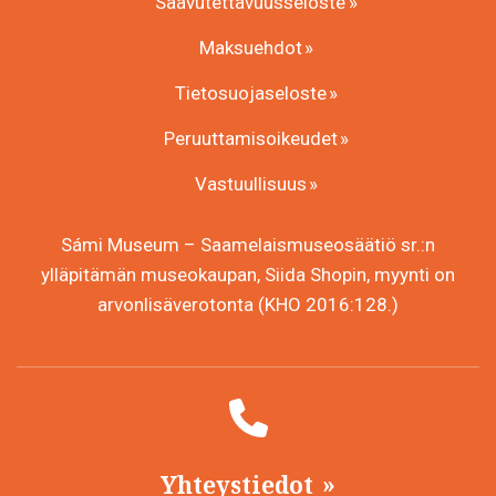
Saavutettavuusseloste
Maksuehdot
Tietosuojaseloste
Peruuttamisoikeudet
Vastuullisuus
Sámi Museum – Saamelaismuseosäätiö sr.:n
ylläpitämän museokaupan, Siida Shopin, myynti on
arvonlisäverotonta (KHO 2016:128.)
Yhteystiedot