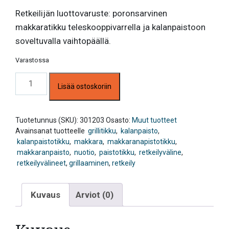
Retkeilijän luottovaruste: poronsarvinen
makkaratikku teleskooppivarrella ja kalanpaistoon
soveltuvalla vaihtopäällä.
Varastossa
Poronsarvinen
Lisää ostoskoriin
makkaratikku
vaihtopäällä,
Utsjoki
Handicraft/
Tuotetunnus (SKU):
301203
Osasto:
Muut tuotteet
Reinola
Avainsanat tuotteelle
grillitikku
,
kalanpaisto
,
määrä
kalanpaistotikku
,
makkara
,
makkaranapistotikku
,
makkaranpaisto
,
nuotio
,
paistotikku
,
retkeilyväline
,
retkeilyvälineet
,
grillaaminen
,
retkeily
Kuvaus
Arviot (0)