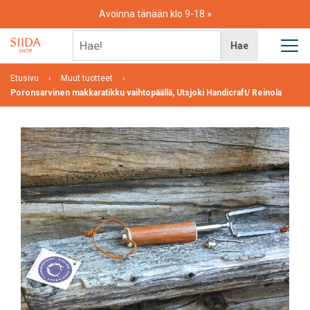
Skip
Avoinna tänään klo 9-18
to
content
Hae!
Hae
Etusivu
Muut tuotteet
Poronsarvinen makkaratikku vaihtopäällä, Utsjoki Handicraft/ Reinola