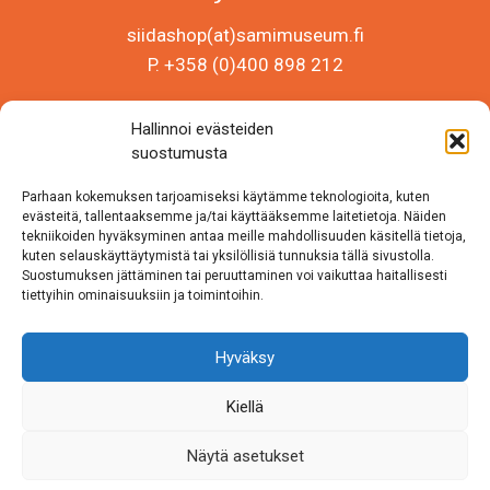
siidashop(at)samimuseum.fi
P. +358 (0)400 898 212
Sámi Museum – Saamelaismuseosäätiö sr
Hallinnoi evästeiden
Y-tunnus 0625907-2
suostumusta
Siida Shop
Parhaan kokemuksen tarjoamiseksi käytämme teknologioita, kuten
Inarintie 46
evästeitä, tallentaaksemme ja/tai käyttääksemme laitetietoja. Näiden
tekniikoiden hyväksyminen antaa meille mahdollisuuden käsitellä tietoja,
99870 Inari
kuten selauskäyttäytymistä tai yksilöllisiä tunnuksia tällä sivustolla.
Suostumuksen jättäminen tai peruuttaminen voi vaikuttaa haitallisesti
Löydät meidät myös somesta!
tiettyihin ominaisuuksiin ja toimintoihin.
Instagram
Hyväksy
Facebook
Kiellä
Näytä asetukset