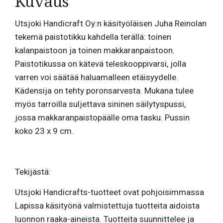
Kuvaus
Utsjoki Handicraft Oy:n käsityöläisen Juha Reinolan
tekemä paistotikku kahdella terällä: toinen
kalanpaistoon ja toinen makkaranpaistoon.
Paistotikussa on kätevä teleskooppivarsi, jolla
varren voi säätää haluamalleen etäisyydelle.
Kädensija on tehty poronsarvesta. Mukana tulee
myös tarroilla suljettava sininen säilytyspussi,
jossa makkaranpaistopäälle oma tasku. Pussin
koko 23 x 9 cm.
Tekijästä:
Utsjoki Handicrafts-tuotteet ovat pohjoisimmassa
Lapissa käsityönä valmistettuja tuotteita aidoista
luonnon raaka-aineista. Tuotteita suunnittelee ja