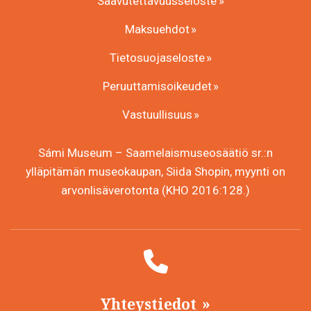
Saavutettavuusseloste
Maksuehdot
Tietosuojaseloste
Peruuttamisoikeudet
Vastuullisuus
Sámi Museum – Saamelaismuseosäätiö sr.:n
ylläpitämän museokaupan, Siida Shopin, myynti on
arvonlisäverotonta (KHO 2016:128.)
Yhteystiedot