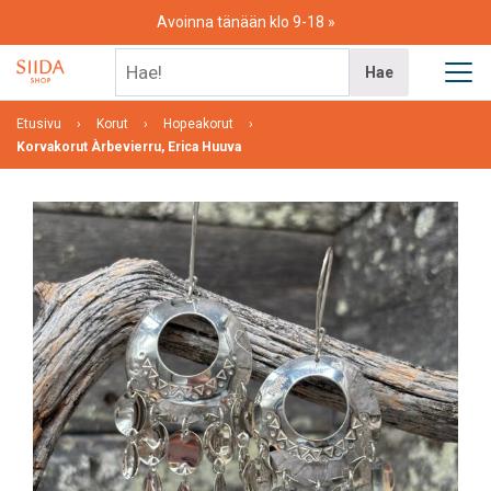
Skip
Avoinna tänään klo 9-18
to
content
Hae!
Hae
Etusivu
Korut
Hopeakorut
Korvakorut Àrbevierru, Erica Huuva