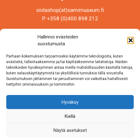
siidashop(at)samimuseum.fi
P. +358 (0)400 898 212
Sámi Museum – Saamelaismuseosäätiö sr
Hallinnoi evästeiden
Y-tunnus 0625907-2
suostumusta
Siida Shop
Parhaan kokemuksen tarjoamiseksi käytämme teknologioita, kuten
Inarintie 46
evästeitä, tallentaaksemme ja/tai käyttääksemme laitetietoja. Näiden
tekniikoiden hyväksyminen antaa meille mahdollisuuden käsitellä tietoja,
99870 Inari
kuten selauskäyttäytymistä tai yksilöllisiä tunnuksia tällä sivustolla.
Suostumuksen jättäminen tai peruuttaminen voi vaikuttaa haitallisesti
Löydät meidät myös somesta!
tiettyihin ominaisuuksiin ja toimintoihin.
Instagram
Hyväksy
Facebook
Kiellä
Näytä asetukset