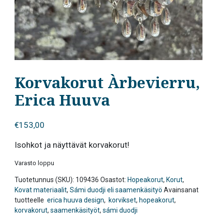
Korvakorut Àrbevierru,
Erica Huuva
€
153,00
Isohkot ja näyttävät korvakorut!
Varasto loppu
Tuotetunnus (SKU):
109436
Osastot:
Hopeakorut
,
Korut
,
Kovat materiaalit
,
Sámi duodji eli saamenkäsityö
Avainsanat
tuotteelle
erica huuva design
,
korvikset
,
hopeakorut
,
korvakorut
,
saamenkäsityöt
,
sámi duodji