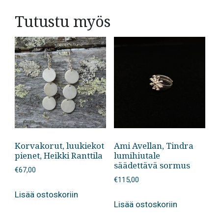
Tutustu myös
Korvakorut, luukiekot
Ami Avellan, Tindra
pienet, Heikki Ranttila
lumihiutale
säädettävä sormus
€
67,00
€
115,00
Lisää ostoskoriin
Lisää ostoskoriin