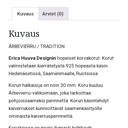
Kuvaus
Arviot (0)
Kuvaus
ÁRBEVIERRU / TRADITION
Erica Huuva Designin
hopeiset korvakorut. Korut
valmistetaan kierrätetystä 925 hopeasta käsin
Hedenäsetissä, Saamenmaalla, Ruotsissa.
Korun halkaisija on noin 30 mm. Koru kuuluu
Árbevierru-valikoimaan, joka tarkoittaa
pohjoissaameksi perinnettä. Korun käsintehdyt
kaiverrukset kunnioittavat saamenkäsityölle
ominaista kaiverrusperinnettä.
Korviksissa on myös ihanasti helkkyvät