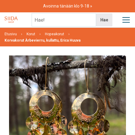
Skip
Avoinna tänään klo 9-18
to
content
Hae!
Hae
Etusivu
Korut
Hopeakorut
Korvakorut Àrbevierru, kullattu, Erica Huuva