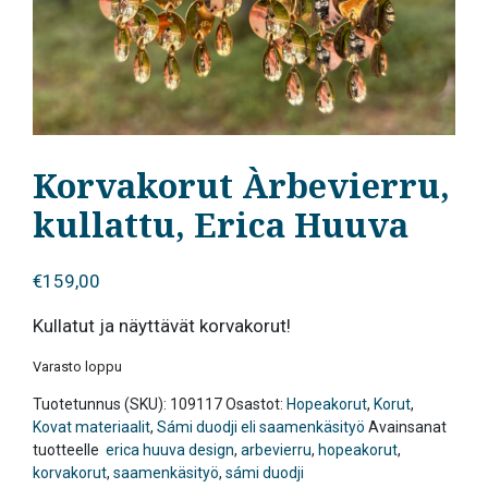
Korvakorut Àrbevierru,
kullattu, Erica Huuva
€
159,00
Kullatut ja näyttävät korvakorut!
Varasto loppu
Tuotetunnus (SKU):
109117
Osastot:
Hopeakorut
,
Korut
,
Kovat materiaalit
,
Sámi duodji eli saamenkäsityö
Avainsanat
tuotteelle
erica huuva design
,
arbevierru
,
hopeakorut
,
korvakorut
,
saamenkäsityö
,
sámi duodji