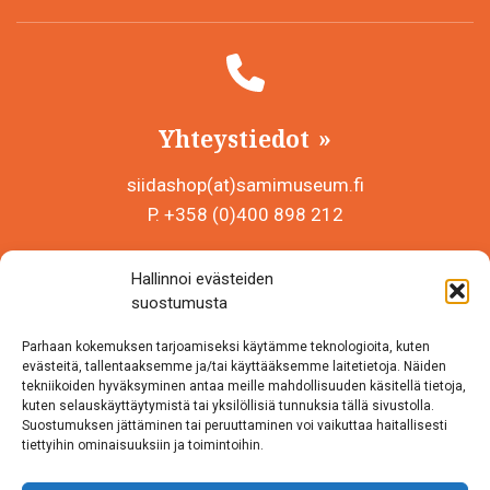
Yhteystiedot
siidashop(at)samimuseum.fi
P. +358 (0)400 898 212
Sámi Museum – Saamelaismuseosäätiö sr
Hallinnoi evästeiden
Y-tunnus 0625907-2
suostumusta
Siida Shop
Parhaan kokemuksen tarjoamiseksi käytämme teknologioita, kuten
Inarintie 46
evästeitä, tallentaaksemme ja/tai käyttääksemme laitetietoja. Näiden
tekniikoiden hyväksyminen antaa meille mahdollisuuden käsitellä tietoja,
99870 Inari
kuten selauskäyttäytymistä tai yksilöllisiä tunnuksia tällä sivustolla.
Suostumuksen jättäminen tai peruuttaminen voi vaikuttaa haitallisesti
Löydät meidät myös somesta!
tiettyihin ominaisuuksiin ja toimintoihin.
Instagram