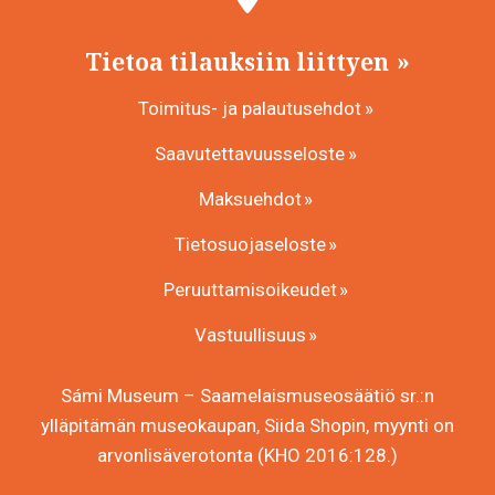
Tietoa tilauksiin liittyen
Toimitus- ja palautusehdot
Saavutettavuusseloste
Maksuehdot
Tietosuojaseloste
Peruuttamisoikeudet
Vastuullisuus
Sámi Museum – Saamelaismuseosäätiö sr.:n
ylläpitämän museokaupan, Siida Shopin, myynti on
arvonlisäverotonta (KHO 2016:128.)