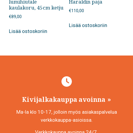
lumihiutale
Haraldin paja
kaulakoru, 45cm ketju
€
110,00
€
89,00
Lisää ostoskoriin
Lisää ostoskoriin
Kivijalkakauppa avoinna
Ma-la klo 10-17, jolloin myös asiakaspalvelua
verkkokauppa-asioissa.
Verkkokauppa avoinna 24/7.