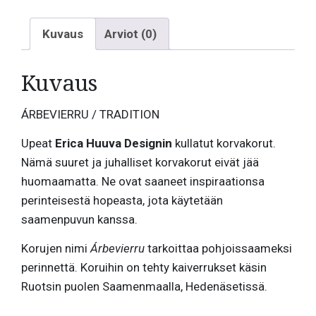
Kuvaus
Arviot (0)
Kuvaus
ÁRBEVIERRU / TRADITION
Upeat
Erica Huuva Designin
kullatut korvakorut.
Nämä suuret ja juhalliset korvakorut eivät jää
huomaamatta. Ne ovat saaneet inspiraationsa
perinteisestä hopeasta, jota käytetään
saamenpuvun kanssa.
Korujen nimi
Árbevierru
tarkoittaa pohjoissaameksi
perinnettä. Koruihin on tehty kaiverrukset käsin
Ruotsin puolen Saamenmaalla, Hedenäsetissä.