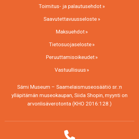
Toimitus- ja palautusehdot
Saavutettavuusseloste
Maksuehdot
Tietosuojaseloste
Peruuttamisoikeudet
Vastuullisuus
Sámi Museum – Saamelaismuseosäätiö sr.:n
ylläpitämän museokaupan, Siida Shopin, myynti on
arvonlisäverotonta (KHO 2016:128.)