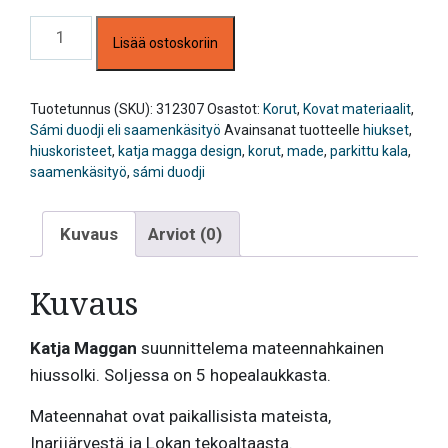
Mateennahka,
Lisää ostoskoriin
hiussolki
iso,
Katja
Magga
Tuotetunnus (SKU):
312307
Osastot:
Korut
,
Kovat materiaalit
,
määrä
Sámi duodji eli saamenkäsityö
Avainsanat tuotteelle
hiukset
,
hiuskoristeet
,
katja magga design
,
korut
,
made
,
parkittu kala
,
saamenkäsityö
,
sámi duodji
Kuvaus
Arviot (0)
Kuvaus
Katja Maggan
suunnittelema mateennahkainen
hiussolki. Soljessa on 5 hopealaukkasta.
Mateennahat ovat paikallisista mateista,
Inarijärvestä ja Lokan tekoaltaasta.