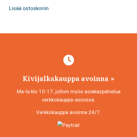
Lisää ostoskoriin
Kivijalkakauppa avoinna
Ma-la klo 10-17, jolloin myös asiakaspalvelua
verkkokauppa-asioissa.
Verkkokauppa avoinna 24/7.