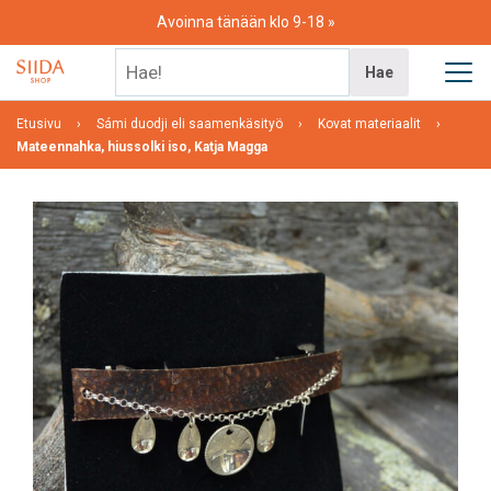
Skip
Avoinna tänään klo 9-18
to
content
Hae!
Hae
Etusivu
Sámi duodji eli saamenkäsityö
Kovat materiaalit
Mateennahka, hiussolki iso, Katja Magga