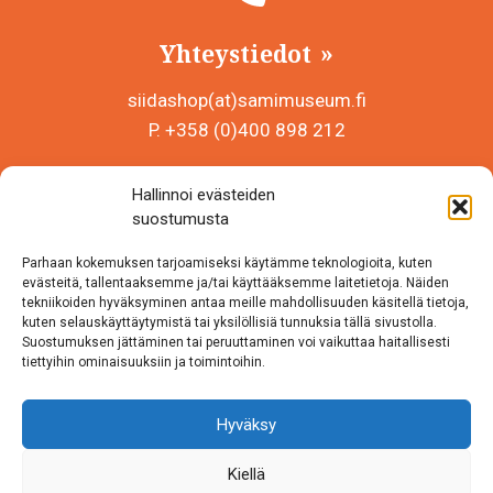
Yhteystiedot
siidashop(at)samimuseum.fi
P. +358 (0)400 898 212
Sámi Museum – Saamelaismuseosäätiö sr
Hallinnoi evästeiden
Y-tunnus 0625907-2
suostumusta
Siida Shop
Parhaan kokemuksen tarjoamiseksi käytämme teknologioita, kuten
Inarintie 46
evästeitä, tallentaaksemme ja/tai käyttääksemme laitetietoja. Näiden
tekniikoiden hyväksyminen antaa meille mahdollisuuden käsitellä tietoja,
99870 Inari
kuten selauskäyttäytymistä tai yksilöllisiä tunnuksia tällä sivustolla.
Suostumuksen jättäminen tai peruuttaminen voi vaikuttaa haitallisesti
Löydät meidät myös somesta!
tiettyihin ominaisuuksiin ja toimintoihin.
Instagram
Hyväksy
Facebook
Kiellä