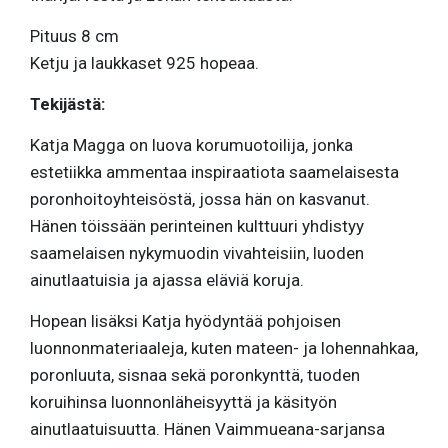
Pituus 8 cm
Ketju ja laukkaset 925 hopeaa.
Tekijästä:
Katja Magga on luova korumuotoilija, jonka
estetiikka ammentaa inspiraatiota saamelaisesta
poronhoitoyhteisöstä, jossa hän on kasvanut.
Hänen töissään perinteinen kulttuuri yhdistyy
saamelaisen nykymuodin vivahteisiin, luoden
ainutlaatuisia ja ajassa eläviä koruja.
Hopean lisäksi Katja hyödyntää pohjoisen
luonnonmateriaaleja, kuten mateen- ja lohennahkaa,
poronluuta, sisnaa sekä poronkynttä, tuoden
koruihinsa luonnonläheisyyttä ja käsityön
ainutlaatuisuutta. Hänen Vaimmueana-sarjansa