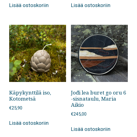
Lisää ostoskoriin
Lisää ostoskoriin
Käpykynttilä iso,
Jođi lea buret go oru 6
Kotometsä
-sisnataulu, Maria
Aikio
€
25,90
€
245,00
Lisää ostoskoriin
Lisää ostoskoriin