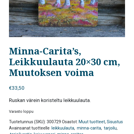
Minna-Carita’s,
Leikkuulauta 20×30 cm,
Muutoksen voima
€
33,50
Ruskan värein koristeltu leikkuulauta.
Varasto loppu
Tuotetunnus (SKU):
300729
Osastot:
Muut tuotteet
,
Sisustus
Avainsanat tuotteelle
leikkuulauta
,
minna-carita
,
tarjoilu
,