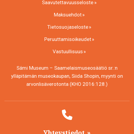
Saavutettavuusseloste
Maksuehdot
Tietosuojaseloste
Peruuttamisoikeudet
Vastuullisuus
Sámi Museum – Saamelaismuseosäätiö sr.:n
ylläpitämän museokaupan, Siida Shopin, myynti on
arvonlisäverotonta (KHO 2016:128.)
Yhteystiedot