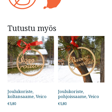
Tutustu myös
Joulukoriste,
Joulukoriste,
koltansaame, Veico
pohjoissaame, Veico
€
5,80
€
5,80