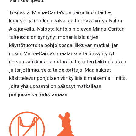
Vain käsinpesu.
Tekijästä: Minna-Carita’s on paikallinen taide-,
käsityö- ja matkailupalveluja tarjoava yritys Ivalon
Akujärvellä. Ivalosta lähtöisin olevan Minna-Caritan
taiteesta on syntynyt monenlaisia arjen
käyttötuotteita pohjoisessa liikkuvan matkailijan
iloksi. Minna-Carita’s maalauksista on syntynyt
iloisen värikkäitä taidetuotteita, kuten leikkuulautoja
ja tarjottimia, sekä taidekortteja. Maalaukset
käsittelevät pohjoisen värikylläisiä maisemia – niitä,
joita yhä useampi on päässyt matkallaan
pohjoisessa todistamaan.