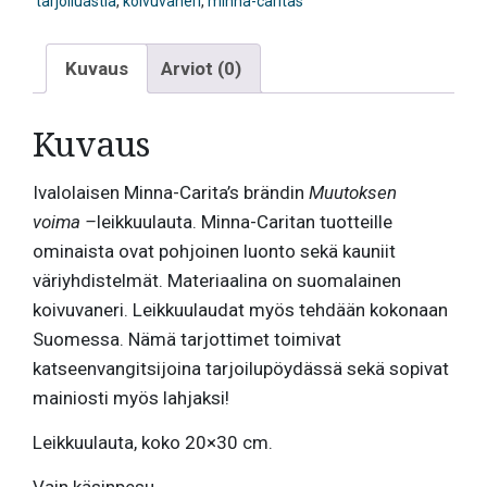
tarjoiluastia
,
koivuvaneri
,
minna-caritas
Kuvaus
Arviot (0)
Kuvaus
Ivalolaisen Minna-Carita’s brändin
Muutoksen
voima
–
leikkuulauta. Minna-Caritan tuotteille
ominaista ovat pohjoinen luonto sekä kauniit
väriyhdistelmät. Materiaalina on suomalainen
koivuvaneri. Leikkuulaudat myös tehdään kokonaan
Suomessa. Nämä tarjottimet toimivat
katseenvangitsijoina tarjoilupöydässä sekä sopivat
mainiosti myös lahjaksi!
Leikkuulauta, koko 20×30 cm.