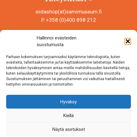
siidashop(at)samimuseum.fi
P. +358 (0)400 898 212
Sámi Museum – Saamelaismuseosäätiö sr
Hallinnoi evästeiden
Y-tunnus 0625907-2
suostumusta
Siida Shop
Parhaan kokemuksen tarjoamiseksi käytämme teknologioita, kuten
Inarintie 46
evästeitä, tallentaaksemme ja/tai käyttääksemme laitetietoja. Näiden
tekniikoiden hyväksyminen antaa meille mahdollisuuden käsitellä tietoja,
99870 Inari
kuten selauskäyttäytymistä tai yksilöllisiä tunnuksia tällä sivustolla.
Suostumuksen jättäminen tai peruuttaminen voi vaikuttaa haitallisesti
Löydät meidät myös somesta!
tiettyihin ominaisuuksiin ja toimintoihin.
Instagram
Hyväksy
Facebook
Kiellä
Näytä asetukset