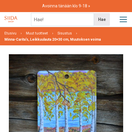
Skip
Avoinna tänään klo 9-18
to
content
Hae!
Hae
Etusivu
Muut tuotteet
Sisustus
Minna-Carita’s, Leikkuulauta 20×30 cm, Muutoksen voima