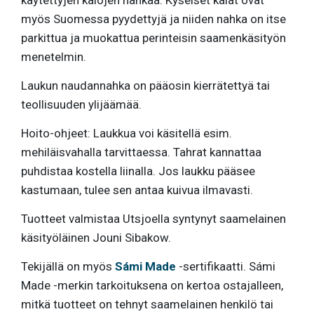
käytettyjen kalojen nahkaa. Kyseiset kalat ovat
myös Suomessa pyydettyjä ja niiden nahka on itse
parkittua ja muokattua perinteisin saamenkäsityön
menetelmin.
Laukun naudannahka on pääosin kierrätettyä tai
teollisuuden ylijäämää.
Hoito-ohjeet: Laukkua voi käsitellä esim.
mehiläisvahalla tarvittaessa. Tahrat kannattaa
puhdistaa kostella liinalla. Jos laukku pääsee
kastumaan, tulee sen antaa kuivua ilmavasti.
Tuotteet valmistaa Utsjoella syntynyt saamelainen
käsityöläinen Jouni Sibakow.
Tekijällä on myös
Sámi Made
-sertifikaatti. Sámi
Made -merkin tarkoituksena on kertoa ostajalleen,
mitkä tuotteet on tehnyt saamelainen henkilö tai