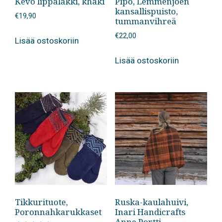
Kevo lippalakki, khaki
Pipo, Lemmenjoen
kansallispuisto,
€
19,90
tummanvihreä
€
22,00
Lisää ostoskoriin
Lisää ostoskoriin
Tikkurituote,
Ruska-kaulahuivi,
Poronnahkarukkaset
Inari Handicrafts
Anne Portti