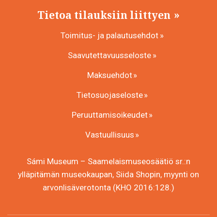
Tietoa tilauksiin liittyen
Toimitus- ja palautusehdot
Saavutettavuusseloste
Maksuehdot
Tietosuojaseloste
Peruuttamisoikeudet
Vastuullisuus
Sámi Museum – Saamelaismuseosäätiö sr.:n
ylläpitämän museokaupan, Siida Shopin, myynti on
arvonlisäverotonta (KHO 2016:128.)