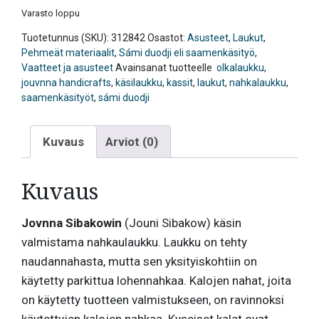
Varasto loppu
Tuotetunnus (SKU):
312842
Osastot:
Asusteet
,
Laukut
,
Pehmeät materiaalit
,
Sámi duodji eli saamenkäsityö
,
Vaatteet ja asusteet
Avainsanat tuotteelle
olkalaukku
,
jouvnna handicrafts
,
käsilaukku
,
kassit
,
laukut
,
nahkalaukku
,
saamenkäsityöt
,
sámi duodji
Kuvaus
Arviot (0)
Kuvaus
Jovnna Sibakowin
(Jouni Sibakow) käsin
valmistama nahkaulaukku. Laukku on tehty
naudannahasta, mutta sen yksityiskohtiin on
käytetty parkittua lohennahkaa. Kalojen nahat, joita
on käytetty tuotteen valmistukseen, on ravinnoksi