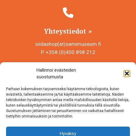
Yhteystiedot
siidashop(at)samimuseum.fi
P. +358 (0)400 898 212
Sámi Museum – Saamelaismuseosäätiö sr
Hallinnoi evästeiden
Y-tunnus 0625907-2
suostumusta
Siida Shop
Parhaan kokemuksen tarjoamiseksi käytämme teknologioita, kuten
Inarintie 46
evästeitä, tallentaaksemme ja/tai käyttääksemme laitetietoja. Näiden
tekniikoiden hyväksyminen antaa meille mahdollisuuden käsitellä tietoja,
99870 Inari
kuten selauskäyttäytymistä tai yksilöllisiä tunnuksia tällä sivustolla.
Suostumuksen jättäminen tai peruuttaminen voi vaikuttaa haitallisesti
Löydät meidät myös somesta!
tiettyihin ominaisuuksiin ja toimintoihin.
Instagram
Hyväksy