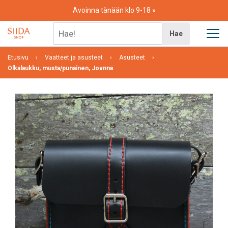
Skip
Avoinna tänään klo 9-18
to
content
Hae!
Hae
Etusivu
Vaatteet ja asusteet
Asusteet
Olkalaukku, musta/punainen, Jovnna