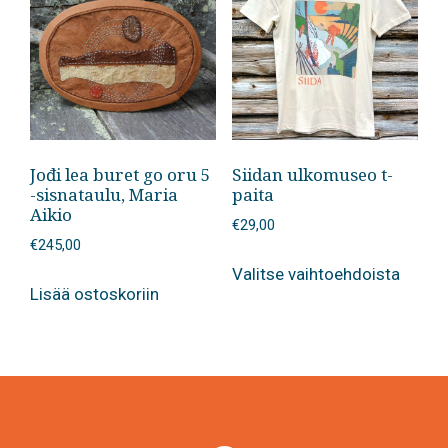
Jođi lea buret go oru 5
Siidan ulkomuseo t-
-sisnataulu, Maria
paita
Aikio
€
29,00
€
245,00
Tällä
Valitse vaihtoehdoista
tuotte
Lisää ostoskoriin
on
useam
muunn
Voit
tehdä
valinn