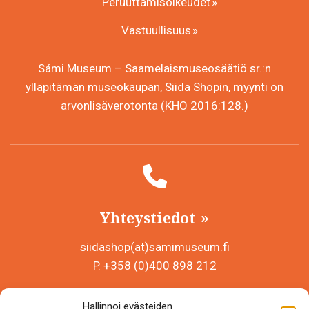
Peruuttamisoikeudet
Vastuullisuus
Sámi Museum – Saamelaismuseosäätiö sr.:n
ylläpitämän museokaupan, Siida Shopin, myynti on
arvonlisäverotonta (KHO 2016:128.)
Yhteystiedot
siidashop(at)samimuseum.fi
P. +358 (0)400 898 212
Sámi Museum – Saamelaismuseosäätiö sr
Hallinnoi evästeiden