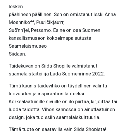
lesken
päähineen päällinen. Sen on omistanut leski Anna
Moshnikoff, Puu’lčikjäu’rr,
Suõ’nn’jel, Petsamo. Esine on osa Suomen
kansallismuseon kokoelmapalautusta
Saamelaismuseo
Siidaan.
Taidekuvan on Siida Shopille valmistanut
saamelaistaiteilija Lada Suomenrinne 2022.
Tämä kaunis taidevihko on täydellinen valinta
luovuuden ja inspiraation lähteeksi.
Korkealaatuisille sivuille on ilo piirtää, kirjoittaa tai
luoda taidetta. Vihon kannessa on ainutlaatuinen
design, joka tuo esiin saamelaiskulttuuria.
Tämä tuote on saatavilla vain Siida Shopista!