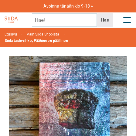
Skip
Avoinna tänään klo 9-18
to
content
Hae!
Hae
Etusivu
Vain Siida Shopista
Siida taidevihko, Päähineen päällinen