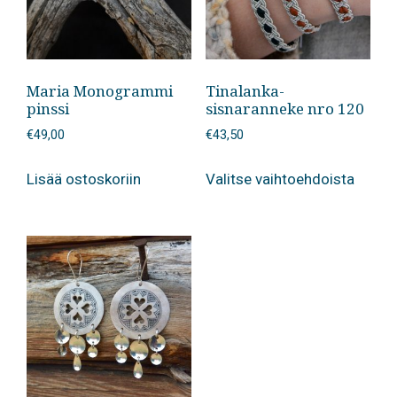
Maria Monogrammi
Tinalanka-
pinssi
sisnaranneke nro 120
€
49,00
€
43,50
Tällä
Lisää ostoskoriin
Valitse vaihtoehdoista
tuotte
on
useam
muunn
Voit
tehdä
valinn
tuotte
sivulla