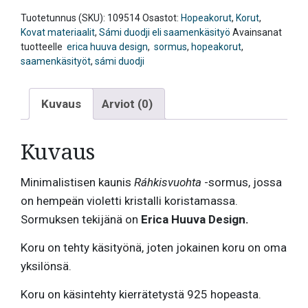
Tuotetunnus (SKU):
109514
Osastot:
Hopeakorut
,
Korut
,
Kovat materiaalit
,
Sámi duodji eli saamenkäsityö
Avainsanat
tuotteelle
erica huuva design
,
sormus
,
hopeakorut
,
saamenkäsityöt
,
sámi duodji
Kuvaus
Arviot (0)
Kuvaus
Minimalistisen kaunis
Ráhkisvuohta
-sormus, jossa
on hempeän violetti kristalli koristamassa.
Sormuksen tekijänä on
Erica Huuva Design.
Koru on tehty käsityönä, joten jokainen koru on oma
yksilönsä.
Koru on käsintehty kierrätetystä 925 hopeasta.