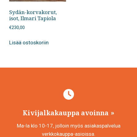
Sydän-korvakorut,
isot, Ilmari Tapiola
€
230,00
Lisää ostoskoriin
Kivijalkakauppa avoinna
Ma-la klo 10-17, jolloin myös asiakaspalvelua
verkkokauppa-asioissa.