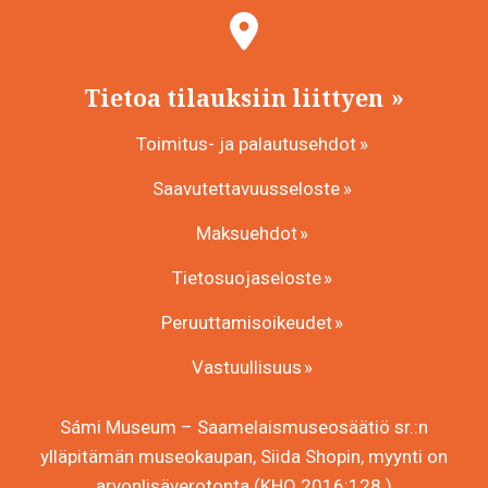
Tietoa tilauksiin liittyen
Toimitus- ja palautusehdot
Saavutettavuusseloste
Maksuehdot
Tietosuojaseloste
Peruuttamisoikeudet
Vastuullisuus
Sámi Museum – Saamelaismuseosäätiö sr.:n
ylläpitämän museokaupan, Siida Shopin, myynti on
arvonlisäverotonta (KHO 2016:128.)