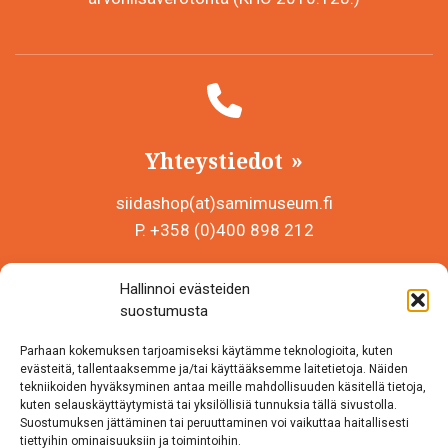
Yhteystiedot
siidashop(at)samimuseum.fi
P. +358 (0)400 898 212
Sámi Museum – Saamelaismuseosäätiö sr
Hallinnoi evästeiden
Y-tunnus 0625907-2
suostumusta
Siida Shop
Parhaan kokemuksen tarjoamiseksi käytämme teknologioita, kuten
Inarintie 46
evästeitä, tallentaaksemme ja/tai käyttääksemme laitetietoja. Näiden
tekniikoiden hyväksyminen antaa meille mahdollisuuden käsitellä tietoja,
99870 Inari
kuten selauskäyttäytymistä tai yksilöllisiä tunnuksia tällä sivustolla.
Suostumuksen jättäminen tai peruuttaminen voi vaikuttaa haitallisesti
Löydät meidät myös somesta!
tiettyihin ominaisuuksiin ja toimintoihin.