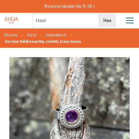
Skip
Avoinna tänään klo 9-18
to
content
Hae!
Hae
Etusivu
Korut
Hopeakorut
Sormus Ráhkisvuohta, violetti, Erica Huuva