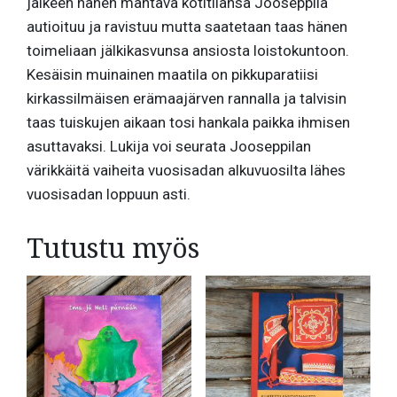
jälkeen hänen mahtava kotitilansa Jooseppila
autioituu ja ravistuu mutta saatetaan taas hänen
toimeliaan jälkikasvunsa ansiosta loistokuntoon.
Kesäisin muinainen maatila on pikkuparatiisi
kirkassilmäisen erämaajärven rannalla ja talvisin
taas tuiskujen aikaan tosi hankala paikka ihmisen
asuttavaksi. Lukija voi seurata Jooseppilan
värikkäitä vaiheita vuosisadan alkuvuosilta lähes
vuosisadan loppuun asti.
Tutustu myös