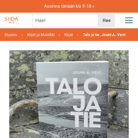
Skip
Avoinna tänään klo 9-18
to
content
Hae!
Hae
Etusivu
Kirjat ja Musiikki
Kirjat
Talo ja tie, Jouni A. Vest