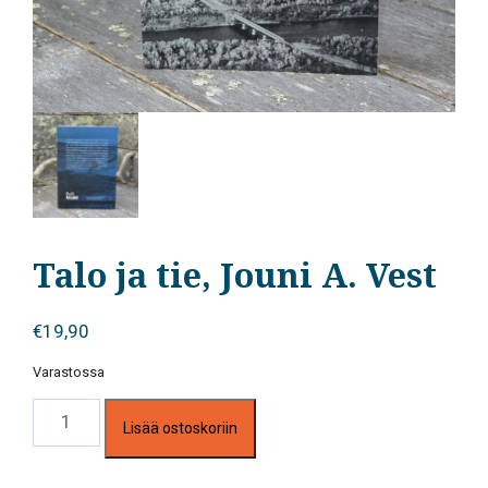
Talo ja tie, Jouni A. Vest
€
19,90
Varastossa
Talo
Lisää ostoskoriin
ja
tie,
Jouni