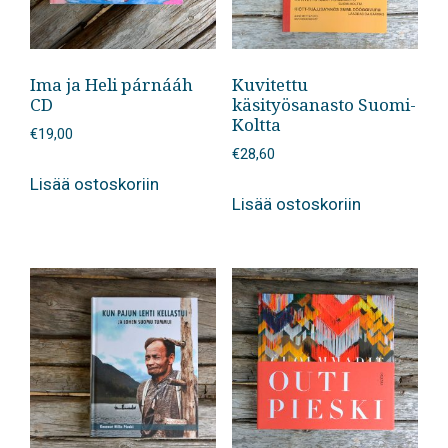
Ima ja Heli párnááh
Kuvitettu
CD
käsityösanasto Suomi-
Koltta
€
19,00
€
28,60
Lisää ostoskoriin
Lisää ostoskoriin