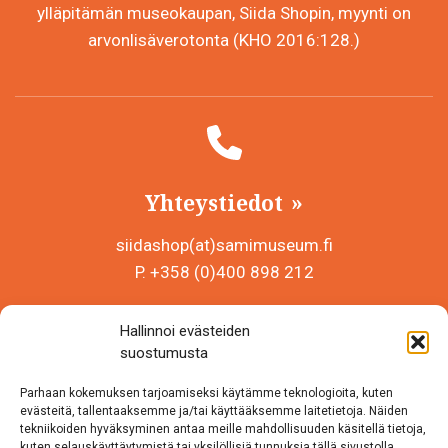
ylläpitämän museokaupan, Siida Shopin, myynti on
arvonlisäverotonta (KHO 2016:128.)
Yhteystiedot
siidashop(at)samimuseum.fi
P. +358 (0)400 898 212
Sámi Museum – Saamelaismuseosäätiö sr
Hallinnoi evästeiden
Y-tunnus 0625907-2
suostumusta
Siida Shop
Parhaan kokemuksen tarjoamiseksi käytämme teknologioita, kuten
Inarintie 46
evästeitä, tallentaaksemme ja/tai käyttääksemme laitetietoja. Näiden
tekniikoiden hyväksyminen antaa meille mahdollisuuden käsitellä tietoja,
99870 Inari
kuten selauskäyttäytymistä tai yksilöllisiä tunnuksia tällä sivustolla.