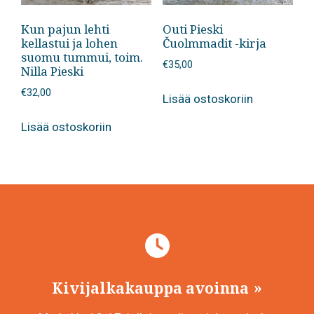
Kun pajun lehti
Outi Pieski
kellastui ja lohen
Čuolmmadit -kirja
suomu tummui, toim.
€
35,00
Nilla Pieski
€
32,00
Lisää ostoskoriin
Lisää ostoskoriin
Kivijalkakauppa avoinna