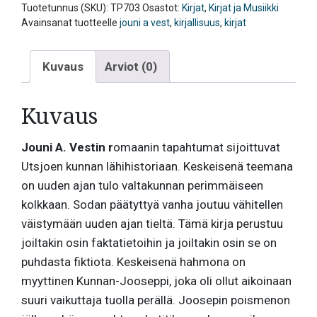
A.
Tuotetunnus (SKU):
TP703
Osastot:
Kirjat
,
Kirjat ja Musiikki
Vest
Avainsanat tuotteelle
jouni a vest
,
kirjallisuus
,
kirjat
määrä
Kuvaus
Arviot (0)
Kuvaus
Jouni A. Vestin r
omaanin tapahtumat sijoittuvat
Utsjoen kunnan lähihistoriaan. Keskeisenä teemana
on uuden ajan tulo valtakunnan perimmäiseen
kolkkaan. Sodan päätyttyä vanha joutuu vähitellen
väistymään uuden ajan tieltä. Tämä kirja perustuu
joiltakin osin faktatietoihin ja joiltakin osin se on
puhdasta fiktiota. Keskeisenä hahmona on
myyttinen Kunnan-Jooseppi, joka oli ollut aikoinaan
suuri vaikuttaja tuolla perällä. Joosepin poismenon