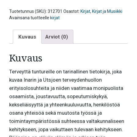
terveydenhuollosta
Inarin
Tuotetunnus (SKU):
312701
Osastot:
Kirjat
,
Kirjat ja Musiikki
Lapissa
Avainsana tuotteelle
kirjat
määrä
Kuvaus
Arviot (0)
Kuvaus
Terveyttä tuntureille on tarinallinen tietokirja, joka
kuvaa Inarin ja Utsjoen terveydenhuollon
erityisolosuhteita ja niiden vaatimaa monipuolista
osaamista, joustavuutta, sopeutumiskykyä,
kekseliäisyyttä ja yhteenkuuluvuutta, henkilöstöä
osana yhteisöä sekä muutosta työssä ja
toimintaympäristössä suhteessa valtakunnaliseen
kehitykseen, jopa vaikuttaen tulevaan kehitykseen.