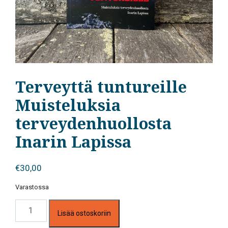
Terveyttä tuntureille
Muisteluksia
terveydenhuollosta
Inarin Lapissa
€
30,00
Varastossa
Terveyttä
Lisää ostoskoriin
tuntureille
Muisteluksia