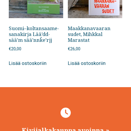
Suomi–koltansaame-
Maakkanavaaran
sanakirja Lää’dd-
sudet, Mihkkal
sää’m sää’nnǩe’rjj
Marastat
€
20,00
€
26,00
Lisää ostoskoriin
Lisää ostoskoriin
Kivijalkakauppa avoinna