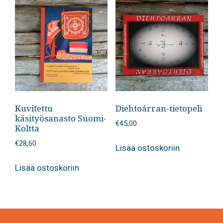
Kuvitettu
Diehtoárran-tietopeli
käsityösanasto Suomi-
€
45,00
Koltta
€
28,60
Lisää ostoskoriin
Lisää ostoskoriin