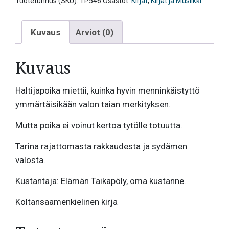
Koltansaameksi
Tuotetunnus (SKU):
TP546
Osastot:
Kirjat
,
Kirjat ja Musiikki
määrä
Kuvaus
Arviot (0)
Kuvaus
Haltijapoika miettii, kuinka hyvin menninkäistyttö
ymmärtäisikään valon taian merkityksen.
Mutta poika ei voinut kertoa tytölle totuutta.
Tarina rajattomasta rakkaudesta ja sydämen
valosta.
Kustantaja: Elämän Taikapöly, oma kustanne.
Koltansaamenkielinen kirja