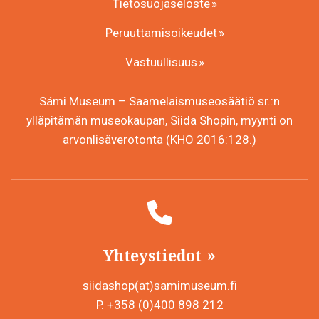
Tietosuojaseloste
Peruuttamisoikeudet
Vastuullisuus
Sámi Museum – Saamelaismuseosäätiö sr.:n
ylläpitämän museokaupan, Siida Shopin, myynti on
arvonlisäverotonta (KHO 2016:128.)
Yhteystiedot
siidashop(at)samimuseum.fi
P. +358 (0)400 898 212