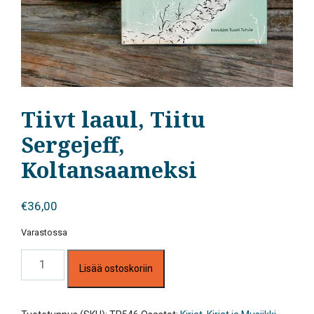
Tiivt laaul, Tiitu
Sergejeff,
Koltansaameksi
€
36,00
Varastossa
Tiivt
Lisää ostoskoriin
laaul,
Tiitu
Sergejeff,