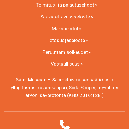
Toimitus- ja palautusehdot
Saavutettavuusseloste
Maksuehdot
Tietosuojaseloste
Peruuttamisoikeudet
Vastuullisuus
Sámi Museum – Saamelaismuseosäätiö sr.:n
ylläpitämän museokaupan, Siida Shopin, myynti on
arvonlisäverotonta (KHO 2016:128.)