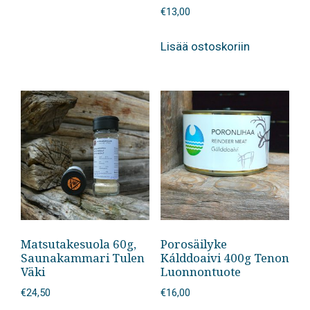
€
13,00
Lisää ostoskoriin
Matsutakesuola 60g,
Porosäilyke
Saunakammari Tulen
Kálddoaivi 400g Tenon
Väki
Luonnontuote
€
24,50
€
16,00