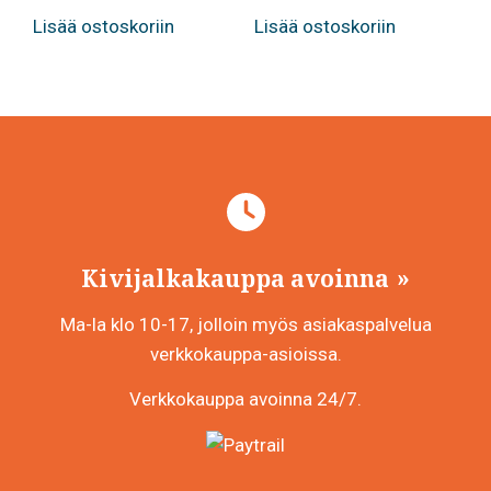
Lisää ostoskoriin
Lisää ostoskoriin
Kivijalkakauppa avoinna
Ma-la klo 10-17, jolloin myös asiakaspalvelua
verkkokauppa-asioissa.
Verkkokauppa avoinna 24/7.