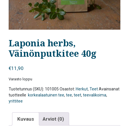
Laponia herbs,
Väinönputkitee 40g
€
11,90
Varasto loppu
Tuotetunnus (SKU):
101005
Osastot:
Herkut
,
Teet
Avainsanat
tuotteelle
korkealaatuinen tee
,
tee
,
teet
,
teevalikoima
,
yrittitee
Kuvaus
Arviot (0)