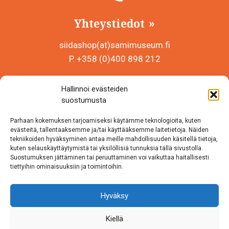
Yhteystiedot
siidashop(at)samimuseum.fi
P. +358 (0)400 898 212
Sámi Museum – Saamelaismuseosäätiö sr
Hallinnoi evästeiden
Y-tunnus 0625907-2
suostumusta
Siida Shop
Parhaan kokemuksen tarjoamiseksi käytämme teknologioita, kuten
Inarintie 46
evästeitä, tallentaaksemme ja/tai käyttääksemme laitetietoja. Näiden
tekniikoiden hyväksyminen antaa meille mahdollisuuden käsitellä tietoja,
99870 Inari
kuten selauskäyttäytymistä tai yksilöllisiä tunnuksia tällä sivustolla.
Suostumuksen jättäminen tai peruuttaminen voi vaikuttaa haitallisesti
Löydät meidät myös somesta!
tiettyihin ominaisuuksiin ja toimintoihin.
Instagram
Hyväksy
Facebook
Kiellä