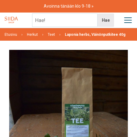
Skip
Avoinna tänään klo 9-18
to
content
Hae!
Hae
Etusivu
Herkut
Teet
Laponia herbs, Väinönputkitee 40g