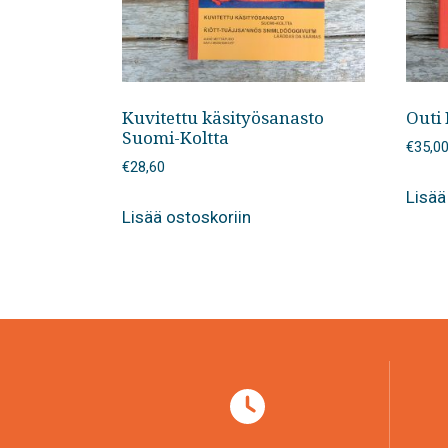
Kuvitettu käsityösanasto
Outi 
Suomi-Koltta
€
35,0
€
28,60
Lisää
Lisää ostoskoriin