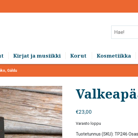
Hae!
ut
Kirjat ja musiikki
Korut
Kosmetiikka
iko, Gáldu
Valkeapä
€
23,00
Varasto loppu
Tuotetunnus (SKU):
TP246
Osas