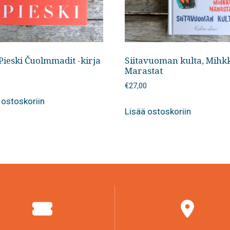
Pieski Čuolmmadit -kirja
Siitavuoman kulta, Mihk
Marastat
0
€
27,00
 ostoskoriin
Lisää ostoskoriin