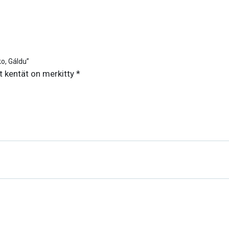
ko, Gáldu”
t kentät on merkitty
*