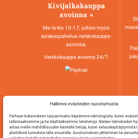
Kivijalkakauppa
avoinna
Si
museo
Ma-la klo 10-17, jolloin myös
asiakaspalvelua verkkokauppa-
asioissa.
Pää
jok
Verkkokauppa avoinna 24/7.
Hallinnoi evästeiden suostumusta
Parhaan kokemuksen tarjoamiseksi käytämme teknologioita, kuten evästei
tallentaaksemme ja/tai käyttääksemme laitetietoja. Näiden tekniikoiden 
antaa meille mahdollisuuden käsitellä tietoja, kuten selauskäyttäytymistä t
yksilöllisiä tunnuksia tällä sivustolla. Suostumuksen jättäminen tai peruutt