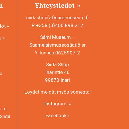
n
Yhteystiedot
siidashop(at)samimuseum.fi
P. +358 (0)400 898 212
dot
Sámi Museum –
e
Saamelaismuseosäätiö sr
Y-tunnus 0625907-2
Siida Shop
Inarintie 46
99870 Inari
Löydät meidät myös somesta!
Instagram
.:n
Facebook
Siida