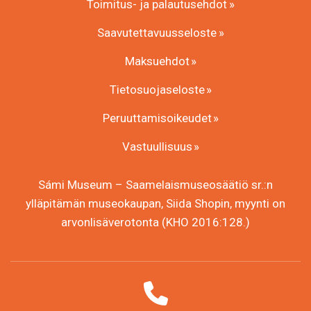
Toimitus- ja palautusehdot
Saavutettavuusseloste
Maksuehdot
Tietosuojaseloste
Peruuttamisoikeudet
Vastuullisuus
Sámi Museum – Saamelaismuseosäätiö sr.:n
ylläpitämän museokaupan, Siida Shopin, myynti on
arvonlisäverotonta (KHO 2016:128.)