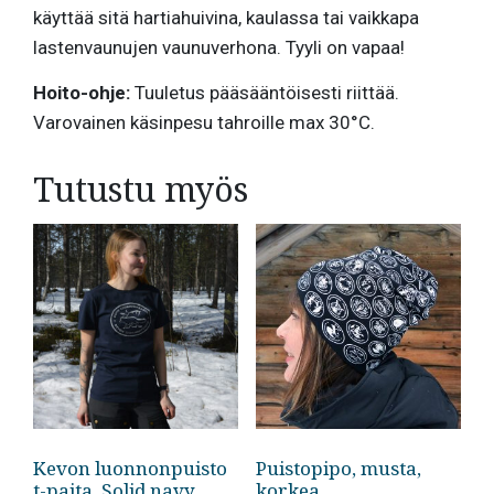
käyttää sitä hartiahuivina, kaulassa tai vaikkapa
lastenvaunujen vaunuverhona. Tyyli on vapaa!
Hoito-ohje:
Tuuletus pääsääntöisesti riittää.
Varovainen käsinpesu tahroille max 30°C.
Tutustu myös
Kevon luonnonpuisto
Puistopipo, musta,
t-paita, Solid navy
korkea