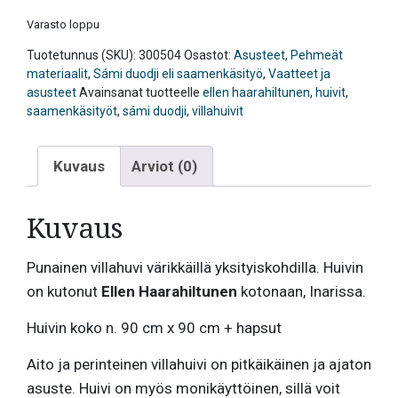
Varasto loppu
Tuotetunnus (SKU):
300504
Osastot:
Asusteet
,
Pehmeät
materiaalit
,
Sámi duodji eli saamenkäsityö
,
Vaatteet ja
asusteet
Avainsanat tuotteelle
ellen haarahiltunen
,
huivit
,
saamenkäsityöt
,
sámi duodji
,
villahuivit
Kuvaus
Arviot (0)
Kuvaus
Punainen villahuvi värikkäillä yksityiskohdilla. Huivin
on kutonut
Ellen Haarahiltunen
kotonaan, Inarissa.
Huivin koko n. 90 cm x 90 cm + hapsut
Aito ja perinteinen villahuivi on pitkäikäinen ja ajaton
asuste. Huivi on myös monikäyttöinen, sillä voit