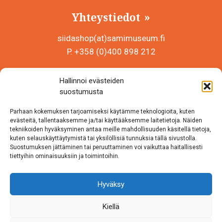
Yhteystiedot
siidashop(at)samimuseum.fi
P. +358 (0)400 898 212
Sámi Museum – Saamelaismuseosäätiö sr
Hallinnoi evästeiden
Y-tunnus 0625907-2
suostumusta
Siida Shop
Parhaan kokemuksen tarjoamiseksi käytämme teknologioita, kuten
Inarintie 46
evästeitä, tallentaaksemme ja/tai käyttääksemme laitetietoja. Näiden
tekniikoiden hyväksyminen antaa meille mahdollisuuden käsitellä tietoja,
99870 Inari
kuten selauskäyttäytymistä tai yksilöllisiä tunnuksia tällä sivustolla.
Suostumuksen jättäminen tai peruuttaminen voi vaikuttaa haitallisesti
Löydät meidät myös somesta!
tiettyihin ominaisuuksiin ja toimintoihin.
Instagram
Hyväksy
Facebook
Kiellä