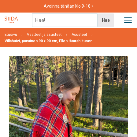
Skip
Avoinna tänään klo 9-18
to
content
Hae!
Hae
Etusivu
Vaatteet ja asusteet
Asusteet
Villahuivi, punainen 90 x 90 cm, Ellen Haarahiltunen