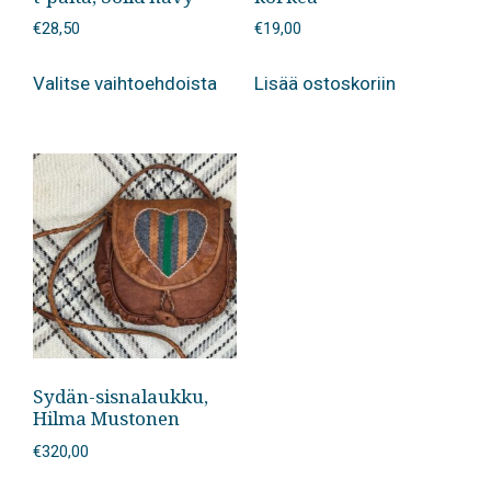
€
28,50
€
19,00
Tällä
Valitse vaihtoehdoista
Lisää ostoskoriin
tuotteella
on
useampi
muunnelma.
Voit
tehdä
valinnat
tuotteen
sivulla.
Sydän-sisnalaukku,
Hilma Mustonen
€
320,00