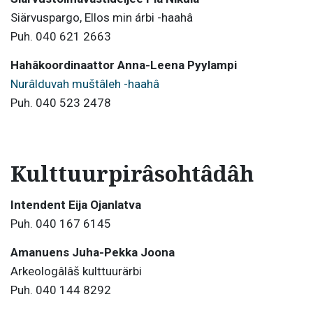
Siärvuspargo, Ellos min árbi -haahâ
Puh. 040 621 2663
Hahâkoordinaattor Anna-Leena Pyylampi
Nurâlduvah muštâleh -haahâ
Puh. 040 523 2478
Kulttuurpirâsohtâdâh
Intendent Eija Ojanlatva
Puh. 040 167 6145
Amanuens Juha-Pekka Joona
Arkeologâlâš kulttuurärbi
Puh. 040 144 8292