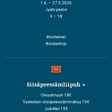
1.6. – 27.9.2026
Jyehi peeivi
9 – 18
#siidainari
#siidashop
Siisâpeessâmliipuh
Olesulmuuh 18€
Vyeledum siisâpeessâmmáksu 15€
Juávkku 15€