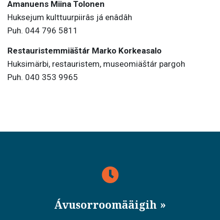
Amanuens Miina Tolonen
Huksejum kulttuurpiirâs já enâdâh
Puh. 044 796 5811
Restauristemmiäštár Marko Korkeasalo
Huksimärbi, restauristem, museomiäštár pargoh
Puh. 040 353 9965
Ávusorroomääigih