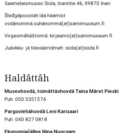
Saamelaismuseo Siida, Inarintie 46, 99870 Inari
Šleđgâpoostah láá häämist
ovdânommâ.suhânommâ(at)samimuseum.fi
Virgeomâhâštoimâ: kirjaamo(at)samimuseum.fi
Juávkku- já tileväärridmeh: siida(at)siida.fi
Haldâttâh
Museohovdâ, toimâttâshovdâ Taina Máret Pieski
Puh. 050 5351574
Pargoviehâhovdâ Leni Karisaari
Puh. 040 827 0818
Ekonomiačällee Nina Nuorgam