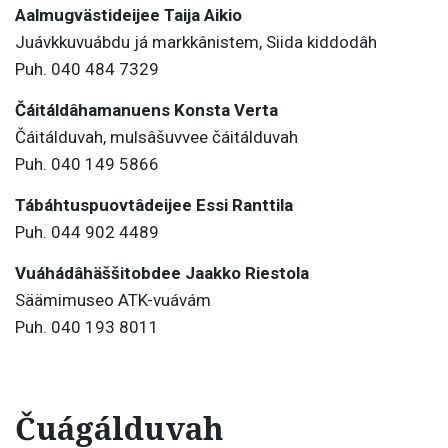
Aalmugvästideijee Taija Aikio
Juávkkuvuábdu já markkânistem, Siida kiddodâh
Puh. 040 484 7329
Čáitáldâhamanuens Konsta Verta
Čáitálduvah, mulsâšuvvee čáitálduvah
Puh. 040 149 5866
Tábáhtus
puovtâdeijee Essi Ranttila
Puh. 044 902 4489
Vuáhádâhäššitobdee Jaakko Riestola
Säämimuseo ATK-vuávám
Puh. 040 193 8011
Čuágálduvah