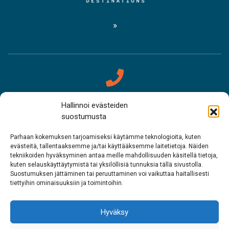
Hallinnoi evästeiden
Ohtâvuotâtiäđuh
suostumusta
Säämimuseo
Parhaan kokemuksen tarjoamiseksi käytämme teknologioita, kuten
evästeitä, tallentaaksemme ja/tai käyttääksemme laitetietoja. Näiden
Puh. 0400 898 212
tekniikoiden hyväksyminen antaa meille mahdollisuuden käsitellä tietoja,
kuten selauskäyttäytymistä tai yksilöllisiä tunnuksia tällä sivustolla.
Aanaar palvâlemsaje, Meccihaldâttâs
Suostumuksen jättäminen tai peruuttaminen voi vaikuttaa haitallisesti
tiettyihin ominaisuuksiin ja toimintoihin.
Puh. 0206 39 7740
Hyväksy
Raavâdviäsu Sarrit