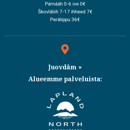
Párnááh 0-6 ive 0€
Škovlâliih 7-17 ihheed 7€
Perâlippu 36€
Juovdâm
Alueemme palveluista: