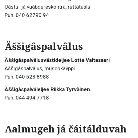
Uástu- já vuábdureskontra, ruttâtuálu
Puh. 040 62790 94
Äššigâspalvâlus
Äššigâspalvâlusvästideijee Lotta Valtasaari
Äššigâspalvâlus, museokävppi
Puh. 040 523 8988
Äššigâspalvâleijee Riikka Tyrväinen
Puh. 044 494 7718
Aalmugeh já čáitálduvah