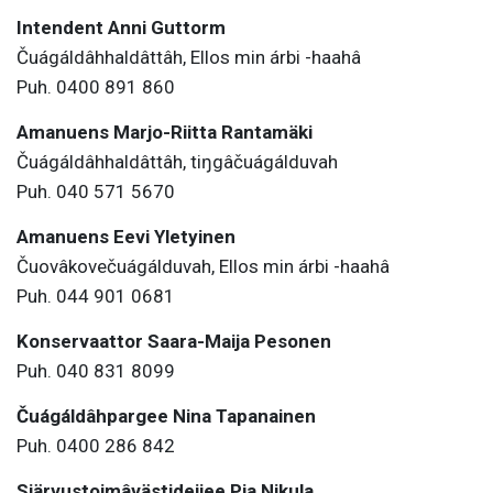
Intendent Anni Guttorm
Čuágáldâhhaldâttâh, Ellos min árbi -haahâ
Puh. 0400 891 860
Amanuens Marjo-Riitta Rantamäki
Čuágáldâhhaldâttâh, tiŋgâčuágálduvah
Puh. 040 571 5670
Amanuens Eevi Yletyinen
Čuovâkovečuágálduvah, Ellos min árbi -haahâ
Puh. 044 901 0681
Konservaattor Saara-Maija Pesonen
Puh. 040 831 8099
Čuágáldâhpargee Nina Tapanainen
Puh. 0400 286 842
Siärvustoimâvästideijee Pia Nikula