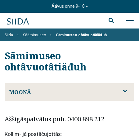
S
Áávus onne 9-18
k
i
p
t
Siida
Säämimuseo
Sämimuseo ohtâvuotâtiäđuh
o
c
o
Sämimuseo
n
t
ohtâvuotâtiäđuh
e
n
t
MOONÂ
Äššigâspalvâlus puh. 0400 898 212
Kollim- já postâčujottâs: