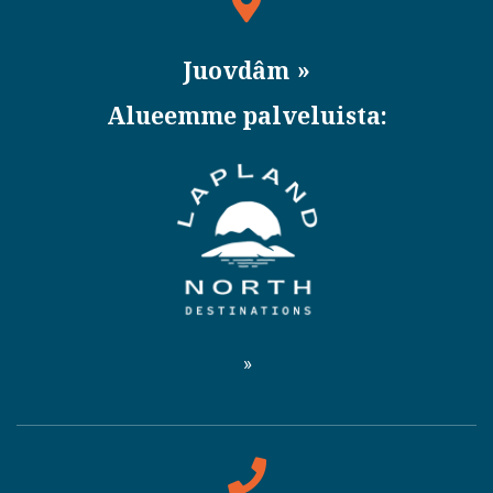
Juovdâm
Alueemme palveluista: