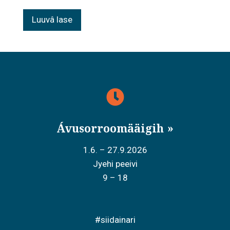
Luuvâ lase
Ávusorroomääigih
1.6. – 27.9.2026
Jyehi peeivi
9 – 18
#siidainari