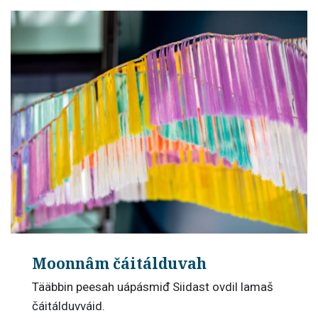
Moonnâm čáitálduvah
Tääbbin peesah uápásmiđ Siidast ovdil lamaš
čáitálduvváid.