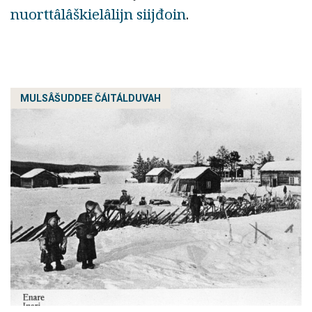
nuorttâlâškielâlijn siijđoin
.
MULSÂŠUDDEE ČÁITÁLDUVAH