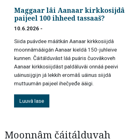
Maggaar lâi Aanaar kirkkosijdâ
paijeel 100 ihheed tassaaš?
10.6.2026 -
Siida puávdee máátkán Aanaar kirkkosiijdâ
moonnâmááigán Aanaar kieldâ 150-juhleive
kunnen. Čáitálduvâst láá puáris čuovâkoveh
Aanaar kirkkosiijdâst paldâluvâi onnáá peeivi
uáinusijgijn já lekkih eromâš uáinus siijdâ
muttuumân paijeel ihečyeđe ääigi.
Luuvâ lase
Moonnâm čáitálduvah