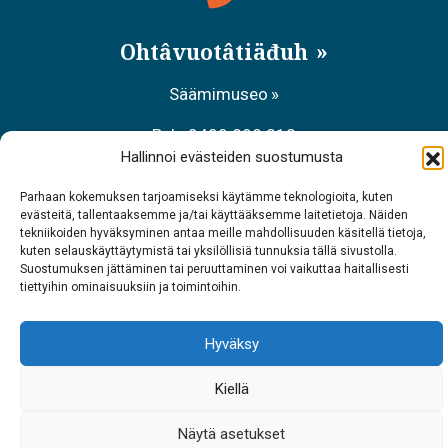
Ohtâvuotâtiäđuh
Säämimuseo
Puh. 0400 898 212
Hallinnoi evästeiden suostumusta
Aanaar palvâlemsaje, Meccihaldâttâs
Parhaan kokemuksen tarjoamiseksi käytämme teknologioita, kuten
Puh. 0206 39 7740
evästeitä, tallentaaksemme ja/tai käyttääksemme laitetietoja. Näiden
tekniikoiden hyväksyminen antaa meille mahdollisuuden käsitellä tietoja,
kuten selauskäyttäytymistä tai yksilöllisiä tunnuksia tällä sivustolla.
Raavâdviäsu Sarrit
Suostumuksen jättäminen tai peruuttaminen voi vaikuttaa haitallisesti
tiettyihin ominaisuuksiin ja toimintoihin.
Puh. 040 700 6485
Hyväksy
Kiellä
Näytä asetukset