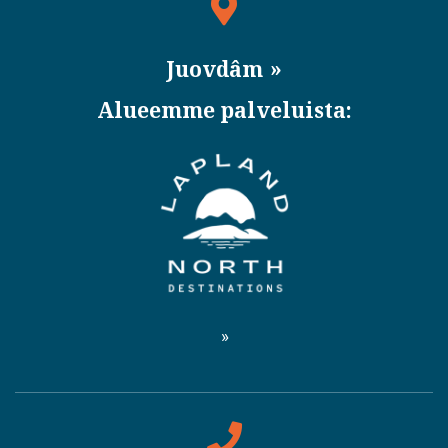
Juovdâm
Alueemme palveluista: