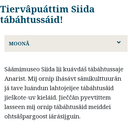
Tiervâpuáttim Siida
tábáhtussáid!
MOONÂ
Säämimuseo Siida lii kuávdáš tábáhtussaje
Anarist. Mij ornip ihásávt sämikulttuurân
já tave luándun lahtojeijee tábáhtusâid
jieškote-uv kieláid. Jieččân pyevtittem
lasseen mij ornip tábáhtusâid meiddei
ohtsâšpargoost iärásijguin.