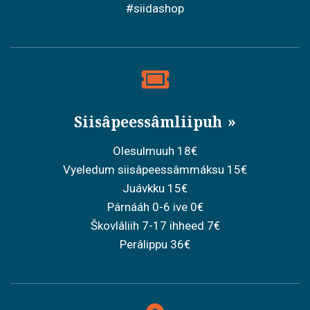
#siidashop
Siisâpeessâmliipuh
Olesulmuuh 18€
Vyeledum siisâpeessâmmáksu 15€
Juávkku 15€
Párnááh 0-6 ive 0€
Škovlâliih 7-17 ihheed 7€
Perâlippu 36€