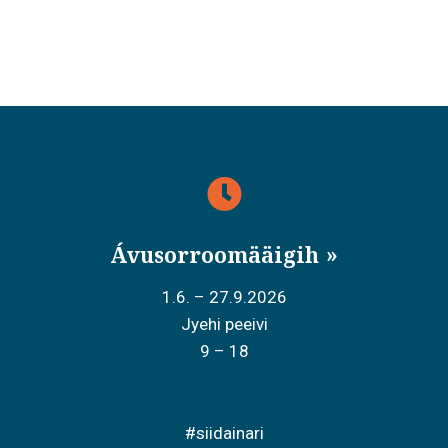
Ávusorroomääigih
1.6. – 27.9.2026
Jyehi peeivi
9 – 18
#siidainari