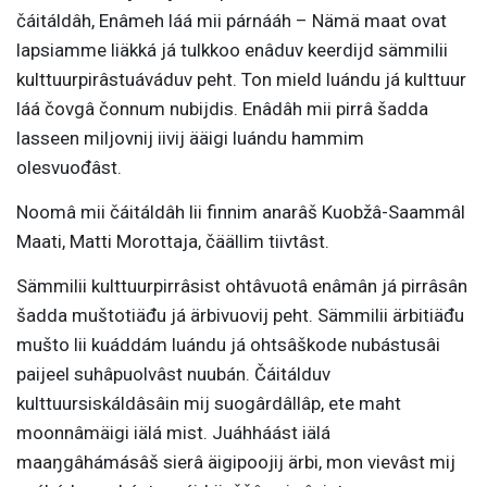
čáitáldâh, Enâmeh láá mii párnááh – Nämä maat ovat
lapsiamme liäkká já tulkkoo enâduv keerdijd sämmilii
kulttuurpirâstuáváduv peht. Ton mield luándu já kulttuur
láá čovgâ čonnum nubijdis. Enâdâh mii pirrâ šadda
lasseen miljovnij iivij ääigi luándu hammim
olesvuođâst.
Noomâ mii čáitáldâh lii finnim anarâš Kuobžâ-Saammâl
Maati, Matti Morottaja, čäällim tiivtâst.
Sämmilii kulttuurpirrâsist ohtâvuotâ enâmân já pirrâsân
šadda muštotiäđu já ärbivuovij peht. Sämmilii ärbitiäđu
mušto lii kuáddám luándu já ohtsâškode nubástusâi
paijeel suhâpuolvâst nuubán. Čáitálduv
kulttuursiskáldâsâin mij suogârdâllâp, ete maht
moonnâmäigi iälá mist. Juáhháást iälá
maaŋgâhámásâš sierâ äigipoojij ärbi, mon vievâst mij