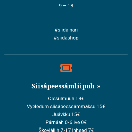
9 – 18
#siidainari
#siidashop
Siisâpeessâmliipuh
Olesulmuuh 18€
Vyeledum siisâpeessâmmáksu 15€
Juávkku 15€
Párnááh 0-6 ive 0€
Škovlâliih 7-17 ihheed 7€