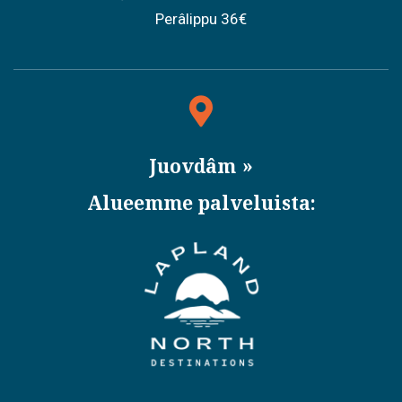
Perâlippu 36€
Juovdâm
Alueemme palveluista: