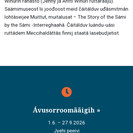
Wihurin rahasto (Jenny já Antti Wihuri ruttârááju).
Säämimuseost lii joođoost meid čáitálduv uđâsmitmân
lohtâseijee Muittut, muitalusat – The Story of the Sámi
by the Sámi -Interreghaahâ. Čáitálduv luándu-uási
ruttâdem Meccihaldâttâs finnij staatâ lasebudjetist.
Ávusorroomääigih
1.6. – 27.9.2026
Jyehi peeivi