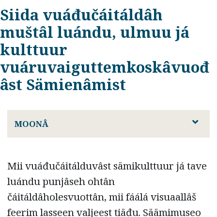
Siida vuáđučáitáldâh
muštâl luándu, ulmuu já
kulttuur
vuáruvaiguttemkoskâvuođ
âst Sämienâmist
MOONÂ
Mii vuáđučáitálduvâst sämikulttuur já tave
luándu punjâseh ohtân
čáitáldâholesvuottân, mii fáálá visuaallâš
feerim lasseen valjeest tiäđu. Säämimuseo