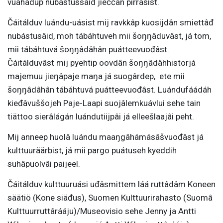
vuáhádup nubástussáid jieččân pirrâsist.
Čáitálduv luándu-uásist mij ravkkâp kuosijdân smiettâđ
nubástusâid, moh tábáhtuveh mii šoŋŋâduvâst, já tom,
mii tábáhtuvá šoŋŋâdâhân puátteevuođâst.
Čáitálduvâst mij pyehtip oovdân šoŋŋâdâhhistorjá
majemuu jieŋâpaje maŋa já suogârdep, ete mii
šoŋŋâdâhân tábáhtuvá puátteevuođâst. Luándufáádáh
kieđâvuššojeh Paje-Laapi suojâlemkuávlui sehe tain
tiättoo sierâlágán luándutiijpâi já elleešlaajâi peht.
Mij anneep huolâ luándu maaŋgâhámásâšvuođâst já
kulttuuräärbist, já mii pargo puátuseh kyeddih
suhâpuolvâi paijeel.
Čáitálduv kulttuuruási uđâsmittem láá ruttâdâm Koneen
säätiö (Kone siäđus), Suomen Kulttuurirahasto (Suomâ
Kulttuurruttârááju)/Museovisio sehe Jenny ja Antti