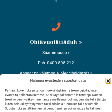
Ohtâvuotâtiäđuh
Säämimuseo
Puh. 0400 898 212
Aanaar palvâlemsaje, Meccihaldâttâs
Hallinnoi evästeiden suostumusta
Puh. 0206 39 7740
Parhaan kokemuksen tarjoamiseksi käytämme teknologioita, kuten
Raavâdviäsu Sarrit
evästeitä, tallentaaksemme ja/tai käyttääksemme laitetietoja. Näiden
tekniikoiden hyväksyminen antaa meille mahdollisuuden käsitellä tietoja,
Puh. 040 700 6485
kuten selauskäyttäytymistä tai yksilöllisiä tunnuksia tällä sivustolla.
Suostumuksen jättäminen tai peruuttaminen voi vaikuttaa haitallisesti