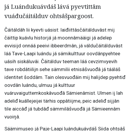
já Luándukuávdáš lává pyevtittâm
vuáđučáitálduv ohtsâšpargoost.
Čáitáldâh lii kyevti uásist: laiđiittâsčáitálduvâst mij
čäittip kuávlu historjá já moonnâmääigi já adelep
evvisijd onnáá peeivi ibbeerdmân, já váldučáitálduvâst
láá Tave-Laapi luándu já sämikulttuur oovdânpyehtee
uásih siskáluvâi. Čáitálduv teeman láá cevzimvyevih
tave robdâtiilijn sehe sämmilii etnisâšvuođâ já tááláš
identitet šoddâm. Tain olesvuođáin mij halijdep pyehtiđ
oovdân luándu, ulmuu já kulttuur
vuáruvaiguttemkoskâvuođâ Sämienâmist. Ulmen ij lah
adeliđ kuállejeijei tärhis oppâtiijme, peic adeliđ sijjân
tile aiccâđ já tubdâđ sämmilâšvuođâ já Sämieennâm
vuoiŋâ.
Säämimuseo já Paje-Laapi luándukuávdáš Siida ohtsâš