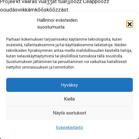
Projeeʹkt vääras vuäǯǯat tuärjjõõžž Čeäppõõzz
ooudâsviikkâmkõõskõõzzâst.
Hallinnoi evästeiden
suostumusta
Vaajtõõvi čuäjtõõzz
Parhaan kokemuksen tarjoamiseksi käytämme teknologioita, kuten
evästeitä, tallentaaksemme ja/tai käyttääksemme laitetietoja. Näiden
tekniikoiden hyväksyminen antaa meille mahdollisuuden käsitellä tietoja,
Ǩiõčč-tâma vaajtõõvi čuäjtõõzzi tiuddlaž liist
kuten selauskäyttäytymistä tai yksilöllisiä tunnuksia tällä sivustolla.
lääʹddǩiõllsaž
Suostumuksen jättäminen tai peruuttaminen voi vaikuttaa haitallisesti
seeidin
.
tiettyihin ominaisuuksiin ja toimintoihin.
Tâʹvvsääʹmǩiõllsaž vaajtõõvi čuäjtõõzzid käunnʼje
tâʹvvsääʹmǩiõllsaž seeidin
.
Hyväksy
Aanrõšǩiõllsaž vaajtõõvi čuäjtõõzzid käunnʼje
aanrõšǩiõllsaž seeidin
.
Kiellä
Näytä asetukset
Evästekäytäntö