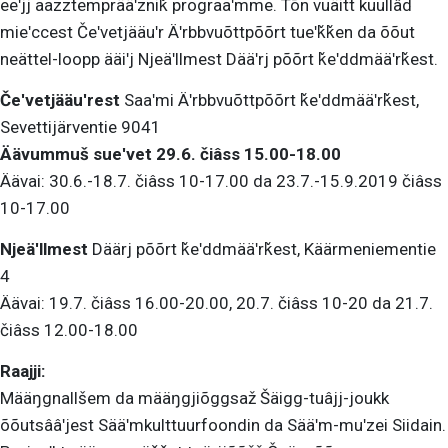
eeʹjj aazztemprääʹzniǩ prograaʹmme. Tõn vuäitt kuullâd
mieʹccest Čeʹvetjääuʹr Äʹrbbvuõttpõõrt tueʹǩǩen da õõut
neättel-loopp ääiʹj Njeäʹllmest Dääʹrj põõrt ǩeʹddmääʹrǩest.
Čeʹvetjääuʹrest
Saaʹmi Äʹrbbvuõttpõõrt ǩeʹddmääʹrǩest,
Sevettijärventie 9041
Äävummuš sueʹvet 29.6. čiâss 15.00-18.00
Äävai: 30.6.-18.7. čiâss 10-17.00 da 23.7.-15.9.2019 čiâss
10-17.00
Njeäʹllmest
Däärj põõrt ǩeʹddmääʹrǩest, Käärmeniementie
4
Äävai: 19.7. čiâss 16.00-20.00, 20.7. čiâss 10-20 da 21.7.
čiâss 12.00-18.00
Raajji:
Määŋgnallšem da määŋgjiõggsaž Šäigg-tuâjj-joukk
õõutsââʹjest Sääʹmkulttuurfoondin da Sääʹm-muʹzei Siidain.