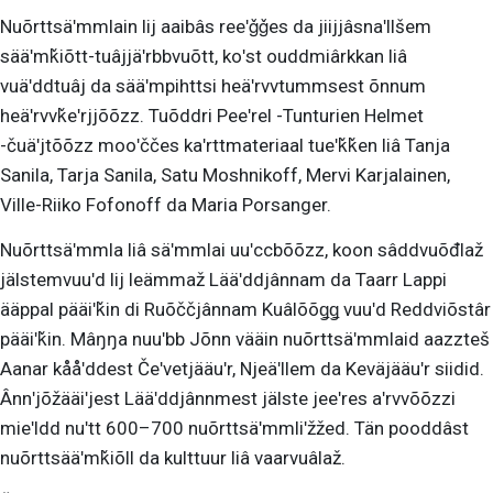
Nuõrttsäʹmmlain lij aaibâs reeʹǧǧes da jiijjâsnaʹllšem
sääʹmǩiõtt-tuâjjäʹrbbvuõtt, koʹst ouddmiârkkan liâ
vuäʹddtuâj da sääʹmpihttsi heäʹrvvtummsest õnnum
heäʹrvvǩeʹrjjõõzz.
Tuõddri
Peeʹrel -Tunturien Helmet
-čuäʹjtõõzz mooʹččes kaʹrttmateriaal tueʹǩǩen liâ Tanja
Sanila, Tarja Sanila, Satu Moshnikoff, Mervi Karjalainen,
Ville-Riiko Fofonoff da Maria Porsanger.
Nuõrttsäʹmmla liâ säʹmmlai uuʹccbõõzz, koon sâddvuõđlaž
jälstemvuuʹd lij leämmaž Lääʹddjânnam da Taarr Lappi
ääppal pääiʹǩin di Ruõččjânnam Kuâlõõǥǥ vuuʹd Reddviõstâr
pääiʹǩin. Mâŋŋa nuuʹbb Jõnn vääin nuõrttsäʹmmlaid aazzteš
Aanar kååʹddest Čeʹvetjääuʹr, Njeäʹllem da Keväjääuʹr siidid.
Ânnʹjõžääiʹjest Lääʹddjânnmest jälste jeeʹres aʹrvvõõzzi
mieʹldd nuʹtt 600–700 nuõrttsäʹmmliʹžžed. Tän pooddâst
nuõrttsääʹmǩiõll da kulttuur liâ vaarvuâlaž.