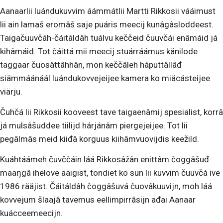
Aanaarlii luándukuvvim áámmátlii Martti Rikkosii vááimust
lii ain lamaš eromâš saje puáris meecij kunâgâsloddeest.
Taigačuuvčáh-čáitáldâh tuálvu keččeid čuuvčái enâmáid já
kihâmáid. Tot čáittá mii meecij stuárráámus känilode
taggaar čuosâttâhhân, mon keččâleh háputtâllâđ
siämmáánáál luándukovvejeijee kamera ko miäcásteijee
viärju.
Čuhčá lii Rikkosii kooveest tave taigaenâmij spesialist, korrâ
já mulsâšuddee tiilijd hárjánâm piergejeijee. Tot lii
pegâlmâs meid kiiđâ korguus kiihâmvuovijdis keežild.
Kuáhtáámeh čuvččáin láá Rikkosâžân enittâm čoggâšuđ
maaŋgâ ihelove ääigist, tondiet ko sun lii kuvvim čuuvčá ive
1986 rääjist. Čáitáldâh čoggâšuvá čuovâkuuvijn, moh láá
kovvejum šlaajâ tavemus eellimpirrâsijn ađai Aanaar
kuácceemeecijn.