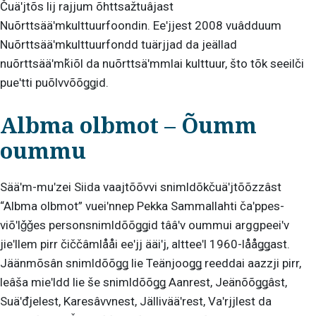
Čuäʹjtõs lij rajjum õhttsažtuâjast
Nuõrttsääʹmkulttuurfoondin. Eeʹjjest 2008 vuâdduum
Nuõrttsääʹmkulttuurfondd tuärjjad da jeällad
nuõrttsääʹmǩiõl da nuõrttsäʹmmlai kulttuur, što tõk seeilči
pueʹtti puõlvvõõǥǥid.
Albma olbmot – Õumm
oummu
Sääʹm-muʹzei Siida vaajtõõvvi snimldõkčuäʹjtõõzzâst
“Albma olbmot” vueiʹnnep Pekka Sammallahti čaʹppes-
viõʹlǧǧes personsnimldõõǥǥid tââʹv oummui arggpeeiʹv
jieʹllem pirr čiččâmlååi eeʹjj ääiʹj, altteeʹl 1960-lååǥǥast.
Jäänmõsân snimldõõǥǥ lie Teänjooǥǥ reeddai aazzji pirr,
leâša mieʹldd lie še snimldõõǥǥ Aanrest, Jeänõõǥǥâst,
Suäʹđjelest, Karesâvvnest, Jällivääʹrest, Vaʹrjjlest da