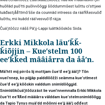
huõllâd puõʹtti puõlvvõõǥǥi šõddummšest luõttu ciʹsttjeei
luâđastjååʹttmõʹšše da counnâd intreess da rääʹǩǩesvuõđ
luõttu, mii kuâdd rääʹvesvuõʹđ räjja.
Čuäʹjtõõzz riâšš Pâʹjj-Lappi luâttkõõskõs Siida.
Erkki Mikkola läuʹǩǩ-
ǩiõjjin – Kueʹstelm 100
eeʹǩǩed mââiårra da ååʹn.
Mäʹhtt mij pirrõs lij mottjam čueʹđ eeʹjj ääiʹj? Tõn
vueiʹnnep, ko piijjâp palddlõõžži seämma kueʹstlmest
čueʹđ eeʹjj kõõskin valddum snimldõõǥǥid.
Snimldõkčuäʹjtõõzzâst lie vueiʹnnemnalla Erkki Mikkola
čueʹtt eeʹǩǩed mââiårra välddam kueʹstelmsnimldõõǥǥ
da Tapio Tynys muäʹdd mõõnni eeʹjj ääiʹj ođđest