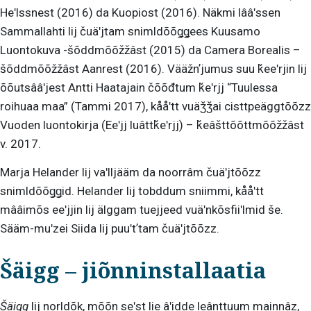
Heʹlssnest (2016) da Kuopiost (2016). Näkmi lââʹssen
Sammallahti lij čuäʹjtam snimldõõǥǥees Kuusamo
Luontokuva -šõddmõõžžâst (2015) da Camera Borealis –
šõddmõõžžâst Aanrest (2016). Vääžnʼjumus suu ǩeeʹrjin lij
õõutsââʹjest Antti Haatajain čõõđtum ǩeʹrjj “Tuulessa
roihuaa maa” (Tammi 2017), kååʹtt vuäǯǯai cisttpeäggtõõzz
Vuoden luontokirja (Eeʹjj luâttǩeʹrjj) – ǩeâšttõõttmõõžžâst
v. 2017.
Marja Helander lij vaʹlljääm da noorrâm čuäʹjtõõzz
snimldõõǥǥid. Helander lij tobddum sniimmi, kååʹtt
mââimõs eeʹjjin lij älggam tuejjeed vuäʹnkõsfiiʹlmid še.
Sääm-muʹzei Siida lij puuʹtʼtam čuäʹjtõõzz.
Šäigg – jiõnninstallaatia
Šäigg
lij norldõk, mõõn seʹst lie âʹidde leânttuum mainnâz,