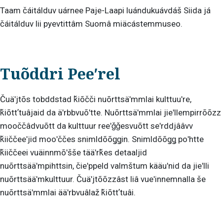
Taam čáitálduv uárnee Paje-Laapi luándukuávdáš Siida já
čáitálduv lii pyevtittâm Suomâ miäcástemmuseo.
Tuõddri Peeʹrel
Čuäʹjtõs tobddstad ǩiõčči nuõrttsäʹmmlai kulttuuʹre,
ǩiõttʼtuâjaid da äʹrbbvuõʹtte. Nuõrttsäʹmmlai jieʹllempirrõõzz
mooččâdvuõtt da kulttuur reeʹǧǧesvuõtt seʹrddjââvv
ǩiiččeeʹjid mooʹččes snimldõõǥǥin. Snimldõõǥǥ poʹhtte
ǩiiččeei vuäinnmõʹšše tääʹrǩes detaaljid
nuõrttsääʹmpihttsin, čieʹppeld valmštum kääuʹnid da jieʹlli
nuõrttsääʹmkulttuur. Čuäʹjtõõzzâst liâ vueʹinnemnalla še
nuõrttsäʹmmlai ääʹrbvuâlaž ǩiõttʼtuâi.