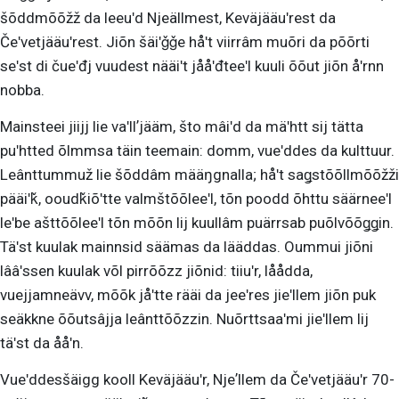
šõddmõõžž da leeuʹd Njeällmest, Keväjääuʹrest da
Čeʹvetjääuʹrest. Jiõn šäiʹǧǧe håʹt viirrâm muõri da põõrti
seʹst di čueʹđj vuudest nääiʹt jååʹđteeʹl kuuli õõut jiõn åʹrnn
nobba.
Mainsteei jiijj lie vaʹllʼjääm, što mâiʹd da mäʹhtt sij tätta
puʹhtted õlmmsa täin teemain: domm, vueʹddes da kulttuur.
Leânttummuž lie šõddâm määŋgnalla; håʹt saǥstõõllmõõžži
pääiʹǩ, ooudǩiõʹtte valmštõõleeʹl, tõn poodd õhttu säärneeʹl
leʹbe ašttõõleeʹl tõn mõõn lij kuullâm puärrsab puõlvõõǥǥin.
Täʹst kuulak mainnsid säämas da lääddas. Oummui jiõni
lââʹssen kuulak võl pirrõõzz jiõnid: tiiuʹr, låådda,
vuejjamneävv, mõõk jåʹtte rääi da jeeʹres jieʹllem jiõn puk
seäkkne õõutsâjja leânttõõzzin. Nuõrttsaaʹmi jieʹllem lij
täʹst da ååʹn.
Vueʹddesšäigg kooll Keväjääuʹr, Njeʼllem da Čeʹvetjääuʹr 70-