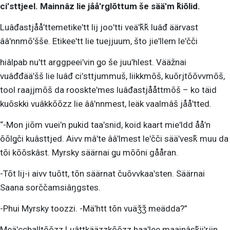
ciʹsttjeel. Mainnâz lie jååʹrǥlõttum še sääʹm ǩiõlid.
Luâđastjååʹttemetikeʹtt lij jooʹtti veäʹǩǩ luâđ äärvast
ââʹnnmõʹšše. Etikeeʹtt lie tuejjuum, što jieʹllem leʹčči
hiâlpab nuʹtt arggpeeiʹvin ǥo še juuʹhlest. Vääžnai
vuâđđääʹšš lie luâđ ciʹsttjummuš, liikkmõš, kuõrjtõõvvmõš,
tool raajjmõš da rooskteʹmes luâđastjååttmõš – ko täid
kuõskki vuâkkõõzz lie ââʹnnmest, leäk vaalmâš jååʹtted.
“-Mon jiõm vueiʹn pukid taaʹsnid, koid kaart mieʹldd ååʹn
õõlǥči kuâsttjed. Aivv mâʹte ââʹlmest leʹčči sääʹvesǩ muu da
tõi kõõskâst. Myrsky säärnai ǥu mõõni gååran.
-Tõt lij-i aivv tuõtt, tõn säärnat čuõvvkaaʹsten. Säärnai
Saana sorččamsiâŋgstes.
-Phui Myrsky toozzi. -Mäʹhtt tõn vuäǯǯ meädda?”
Meäʹcchalltõõzz Luâttkääzzkõõzz haaʹlee maainâsǩiiʹrjin