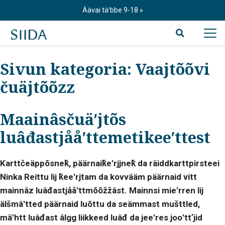
Skip
Äävai täʹbbe 9-18
to
content
Sivun kategoria:
Vaajtõõvi
čuäjtõõzz
Maainâsčuäʹjtõs
luâđastjååʹttemetikeeʹttest
Karttčeäppõsneǩ, päärnaiǩeʹrjjneǩ da räiddkarttpirsteei
Ninka Reittu lij ǩeeʹrjtam da kovvääm päärnaid vitt
mainnâz luâđastjååʹttmõõžžâst. Mainnsi mieʹrren lij
älšmâʹtted päärnaid luõttu da seämmast mušttled,
mäʹhtt luâđast âlgg liikkeed luâđ da jeeʹres jooʹttʼjid