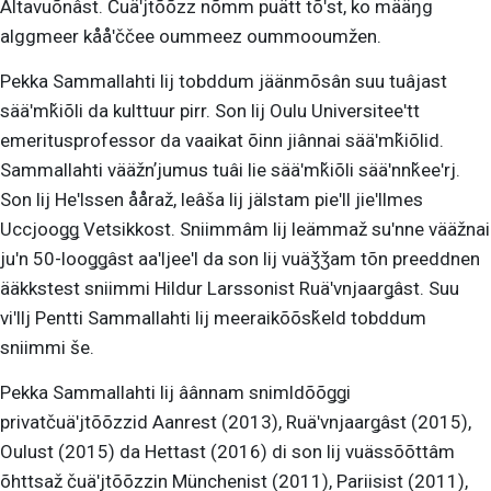
Altavuõnâst. Čuäʹjtõõzz nõmm puätt tõʹst, ko määŋg
alggmeer kååʹččee oummeez oummooumžen.
Pekka Sammallahti lij tobddum jäänmõsân suu tuâjast
sääʹmǩiõli da kulttuur pirr. Son lij Oulu Universiteeʹtt
emeritusprofessor da vaaikat õinn jiânnai sääʹmǩiõlid.
Sammallahti vääžnʼjumus tuâi lie sääʹmǩiõli sääʹnnǩeeʹrj.
Son lij Heʹlssen ååraž, leâša lij jälstam pieʹll jieʹllmes
Uccjooǥǥ Vetsikkost. Sniimmâm lij leämmaž suʹnne vääžnai
juʹn 50-looǥǥâst aaʹljeeʹl da son lij vuäǯǯam tõn preeddnen
ääkkstest sniimmi Hildur Larssonist Ruäʹvnjaarǥâst. Suu
viʹllj Pentti Sammallahti lij meeraikõõsǩeld tobddum
sniimmi še.
Pekka Sammallahti lij âânnam snimldõõǥǥi
privatčuäʹjtõõzzid Aanrest (2013), Ruäʹvnjaarǥâst (2015),
Oulust (2015) da Hettast (2016) di son lij vuässõõttâm
õhttsaž čuäʹjtõõzzin Münchenist (2011), Pariisist (2011),