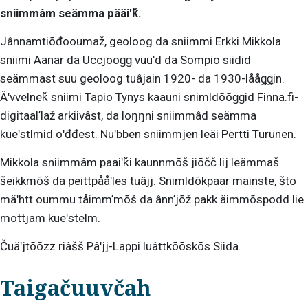
sniimmâm seämma pääiʹǩ.
Jânnamtiõđooumaž, geoloog da sniimmi Erkki Mikkola
sniimi Aanar da Uccjooǥǥ vuuʹd da Sompio siidid
seämmast suu geoloog tuâjain 1920- da 1930-lååǥǥin.
Âʹvvelneǩ sniimi Tapio Tynys kaauni snimldõõǥǥid Finna.fi-
digitaalʼlaž arkiivâst, da loŋŋni sniimmâd seämma
kueʹstlmid oʹđđest.
Nuʹbben sniimmjen leäi Pertti Turunen.
Mikkola sniimmâm paaiʹǩi kaunnmõš jiõčč lij leämmaš
šeikkmõš da peittpååʹles tuâjj. Snimldõkpaar mainste, što
mäʹhtt oummu tåimmʼmõš da ânnʼjõž pakk äimmõspodd lie
mottjam kueʹstelm.
Čuäʹjtõõzz riâšš Pâʹjj-Lappi luâttkõõskõs Siida.
Taigačuuvčah