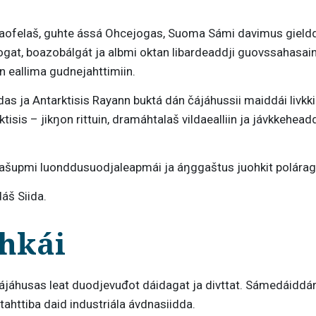
áraofelaš, guhte ássá Ohcejogas, Suoma Sámi davimus gieldda
n jogat, boazobálgát ja albmi oktan libardeaddji guovssahas
n eallima gudnejahttimiin.
as ja Antarktisis Rayann buktá dán čájáhussii maiddái liv
isis – jikŋon rittuin, dramáhtalaš vildaealliin ja jávkkehead
tnašupmi luonddusuodjaleapmái ja áŋggaštus juohkit polárag
áš Siida.
hkái
čájáhusas leat duodjevuđot dáidagat ja divttat. Sámedáiddár 
stahttiba daid industriála ávdnasiidda.