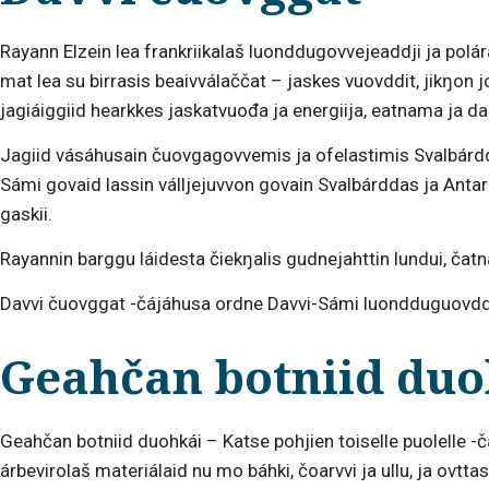
Rayann Elzein lea frankriikalaš luonddugovvejeaddji ja pol
mat lea su birrasis beaivválaččat – jaskes vuovddit, jikŋo
jagiáiggiid hearkkes jaskatvuođa ja energiija, eatnama ja da
Jagiid vásáhusain čuovgagovvemis ja ofelastimis Svalbárdd
Sámi govaid lassin válljejuvvon govain Svalbárddas ja Antarkt
gaskii.
Rayannin barggu láidesta čiekŋalis gudnejahttin lundui, ča
Davvi čuovggat -čájáhusa ordne Davvi-Sámi luondduguovdd
Geahčan botniid duo
Geahčan botniid duohkái – Katse pohjien toiselle puolelle -
árbevirolaš materiálaid nu mo báhki, čoarvvi ja ullu, ja ovtta