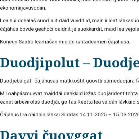
ekonomiijavuvddiin.
Lea hui dehálaš suodjalit dáid vuvddiid, main ii leat láhkas
čájáhus bovde geahčči oaidnit ja suokkardit, maid lea vejola
Koneen Säätiö leamašan mielde ruhtadeamen čájáhusa.
Duodjipolut – Duodj
Duodjebálgát -čájáhusas mátkkoštit guovtti sámeduojára fá
Mii oahpásmuvvat maiddái dahkkiid iežas duojáridentitehta 
eanet árbevirolaš duodjái, go fas Reetta lea váldán lávkkii
Čájáhus lea oaidnin láhkai Siiddas 14.11.2025 – 15.03.202
Davvi čuovggat