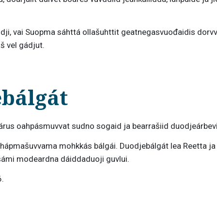
uodji, vai Suopma sáhttá ollašuhttit geatnegasvuođaidis dorvv
š vel gádjut.
ebálgát
rus oahpásmuvvat sudno sogaid ja bearrašiid duodjeárbevie
hápmašuvvama mohkkás bálgái. Duodjebálgát lea Reetta ja Bi
d sámi modeardna dáiddaduoji guvlui.
6.