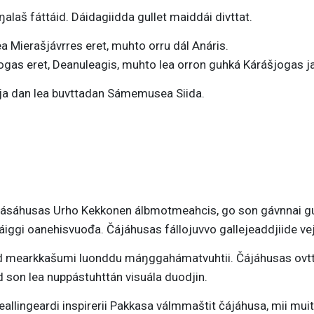
alaš fáttáid. Dáidagiidda gullet maiddái divttat.
a Mierašjávrres eret, muhto orru dál Anáris.
njogas eret, Deanuleagis, muhto lea orron guhká Kárášjogas ja
 ja dan lea buvttadan Sámemusea Siida.
 vásáhusas Urho Kekkonen álbmotmeahcis, go son gávnnai g
áiggi oanehisvuođa. Čájáhusas fállojuvvo gallejeaddjiide ve
aid mearkkašumi luonddu máŋggahámatvuhtii. Čájáhusas ovt
d son lea nuppástuhttán visuála duodjin.
lingeardi inspirerii Pakkasa válmmaštit čájáhusa, mii muita