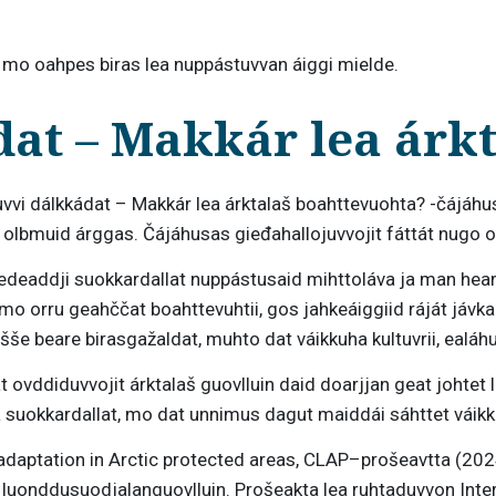
t mo oahpes biras lea nuppástuvvan áiggi mielde.
at – Makkár lea árk
i dálkkádat – Makkár lea árktalaš boahttevuohta? -čájáhus
 olbmuid árggas. Čájáhusas gieđahallojuvvojit fáttát nugo ot
ledeaddji suokkardallat nuppástusaid mihttoláva ja man hear
: mo orru geahččat boahttevuhtii, gos jahkeáiggiid ráját já
 beare birasgažaldat, muhto dat váikkuha kultuvrii, ealáhusa
ovddiduvvojit árktalaš guovlluin daid doarjjan geat johtet l
suokkardallat, mo dat unnimus dagut maiddái sáhttet váikku
ptation in Arctic protected areas, CLAP–prošeavtta (2024
luonddusuodjalanguovlluin. Prošeakta lea ruhtaduvvon Int