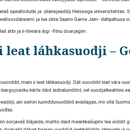
pmelaš speallodutki ja -plánejeaddji Helssega universitehtas
 spealloovdáneami ja lea okta Saami Game Jam -dáhpáhusa v
 árbi ja ii-lineára áigi -fitnu doarjagiin.
 leat láhkasuodji – 
vddit, main ii leat láhkasuodji. Dát vuovddit leat vára vuo
rgojoavku kárte dáid áidnalunddot, vel suodjalkeahtes ea
eaddji, ain seilon luondduvuvddiid avádagas, mii ollá Suom
vuođas.
in sorjavaš šlájaide, muhto daid mearkkašupmi lea viiddit g
 doarjalit dálvet boares vuvddiid jeahkáliidda, lahpuide ja 