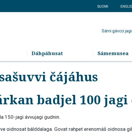
SUOMI
ENGLI
Sámi gávcci jagi
Dáhpáhusat
Sámemusea
sašuvvi čájáhus
kan badjel 100 jagi 
a 150-jagi ávvujagi gudnin.
vve oidnosat bálddalaga. Govat rahpet erenomáš oidnosa gili