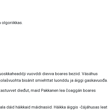
 olgoriikkas.
uoskkaheaddji vuovddi dievva boares beziid. Vásáhus
jolašvuohta bisánit smiehttat luonddu ja áiggi gaskavuođa.
tastuvvet dieđut, maid Pakkanen lea čoaggán boares
la dáid háikkaid máidnasiid. Háikka áiggis -čájáhusas leat