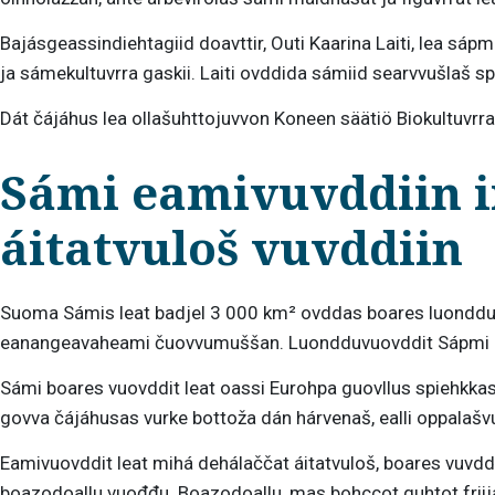
Bajásgeassindiehtagiid
doavttir
, Outi Kaarina Laiti, lea sá
ja sámekultuvrra gaskii. Laiti ovddida sámiid searvvušlaš
Dát čájáhus lea ollašuhttojuvvon Koneen säätiö Biokultuvrralaš
Sámi eamivuvddiin ii
áitatvuloš vuvddiin
Suoma Sámis leat badjel 3 000 km² ovddas boares luondduvuo
eanangeavaheami čuovvumuššan. Luondduvuovddit Sápmi -ba
Sámi boares vuovddit leat oassi Eurohpa guovllus spiehkkas
govva čájáhusas vurke bottoža dán hárvenaš, ealli oppalaš
Eamivuovddit leat mihá dehálaččat áitatvuloš, boares vuvddi
boazodoallu vuođđu. Boazodoallu, mas bohccot guhtot friija,