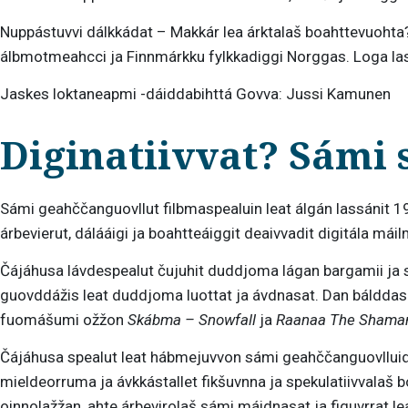
Nuppástuvvi dálkkádat – Makkár lea árktalaš boahttevuoht
álbmotmeahcci ja Finnmárkku fylkkadiggi Norggas. Loga las
Jaskes loktaneapmi -dáiddabihttá Govva: Jussi Kamunen
Diginatiivvat? Sámi 
Sámi geahččanguovllut filbmaspealuin leat álgán lassánit 1
árbevierut, dálááigi ja boahtteáiggit deaivvadit digitála m
Čájáhusa lávdespealut čujuhit duddjoma lágan bargamii ja sp
guovddážis leat duddjoma luottat ja ávdnasat. Dan bálddas o
fuomášumi ožžon
Skábma – Snowfall
ja
Raanaa The Shaman
Čájáhusa spealut leat hábmejuvvon sámi geahččanguovlluid v
mieldeorruma ja ávkkástallet fikšuvnna ja spekulatiivvalaš 
oinnolažžan, ahte árbevirolaš sámi máidnasat ja figuvrrat le