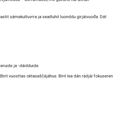
astit sámekultuvrra ja seailluhit luonddu girjáivuođa. Dát
ruide ja -dáidduide.
rit vuosttas oktasaščájáhus. Birit lea dán rádjái fokuseren