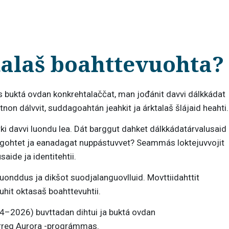
talaš boahttevuohta?
 buktá ovdan konkrehtalaččat, man jođánit davvi dálkkádat
non dálvvit, suddagoahtán jeahkit ja árktalaš šlájaid heahti.
ki davvi luondu lea. Dát barggut dahket dálkkádatárvalusaid
vkagohtet ja eanadagat nuppástuvvet? Seammás loktejuvvojit
ide ja identitehtii.
uonddus ja dikšot suodjalanguovlluid. Movttiidahttit
hit oktasaš boahttevuhtii.
–2026) buvttadan dihtui ja buktá ovdan
erreg Aurora -prográmmas.