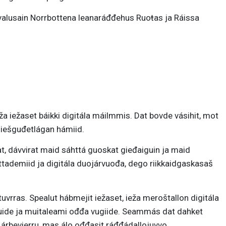
valusain Norrbottena leanaráđđehus Ruoŧas ja Ráissa
a iežaset báikki digitála máilmmis. Dat bovde vásihit, mot
 iešguđetlágan hámiid.
at, dávvirat maid sáhttá guoskat gieđaiguin ja maid
vttademiid ja digitála duojárvuođa, dego riikkaidgaskasaš
vrras. Spealut hábmejit iežaset, ieža meroštallon digitála
ttuide ja muitaleami ođđa vugiide. Seammás dat dahket
 árbevierru, mas álo ođđasit ráđđádallojuvvo.