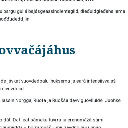
. Su bargu gullá bajásgeassindiehtagiid, dieđuidgieđahallama
uođđudeddjiin.
Govvačájáhus
lde jávkat vuovdedoalu, huksema ja eará intensiivvalaš
mivuvddiid.
a lassin Norgga, Ruoŧa ja Ruošša davviguovlluide. Juohke
o dát. Dat leat sámekultuvrra ja erenomážit sámi
jievjumiidda – borramuššii, mii gávdno hui unnán