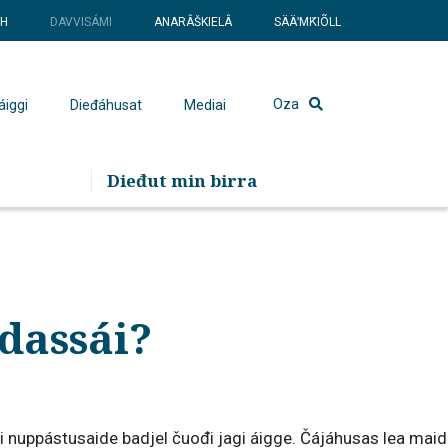
SH
DAVVISÁMI
ANARÂŠKIELÂ
SÄÄʹMǨIÕLL
Oza
áiggi
Dieđáhusat
Mediai
Dieđut min birra
dassái?
 nuppástusaide badjel čuođi jagi áigge. Čájáhusas lea maid