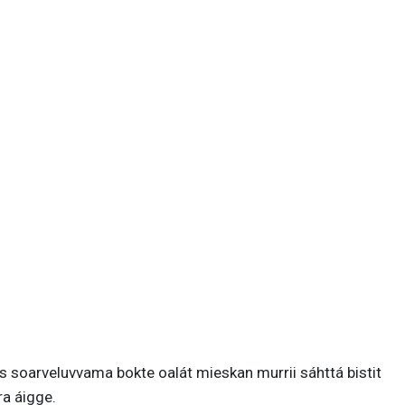
is soarveluvvama bokte oalát mieskan murrii sáhttá bistit
ra áigge.