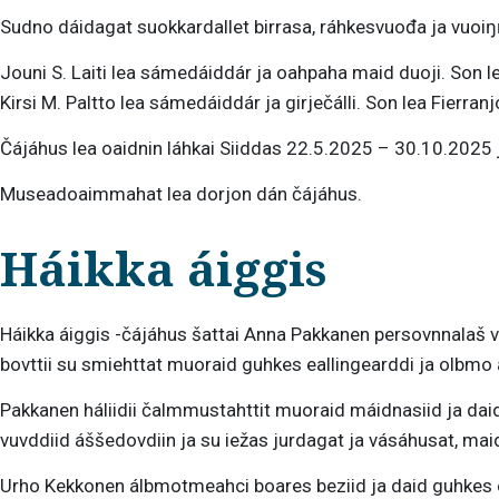
Sudno dáidagat suokkardallet birrasa, ráhkesvuođa ja vuoiŋŋ
Jouni S. Laiti lea sámedáiddár ja oahpaha maid duoji. Son le
Kirsi M. Paltto lea sámedáiddár ja girječálli. Son lea Fierra
Čájáhus lea oaidnin láhkai Siiddas 22.5.2025 – 30.10.2025
Museadoaimmahat lea dorjon dán čájáhus.
Háikka áiggis
Háikka áiggis -čájáhus šattai Anna Pakkanen persovnnalaš
bovttii su smiehttat muoraid guhkes eallingearddi ja olbmo 
Pakkanen háliidii čalmmustahttit muoraid máidnasiid ja d
vuvddiid áššedovdiin ja su iežas jurdagat ja vásáhusat, mai
Urho Kekkonen álbmotmeahci boares beziid ja daid guhkes eal