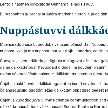
Lehtola hábmen girkosiidda Gunnamálle jagis 1967.
Buresboahtin guorahallat Anára márkana historjjá ja oaidni
Nuppástuvvi dálkkád
Meahciráđđehusa Luonddubálvalusaid ollašuhttán Nuppástuvv
nuppástuvvá ja mo nuppástusat vuhttojit luonddus, ealliin ja
Čuovga- ja jietnadáidda ja digitála málagovat ofelastet gal
dahje dálkkádatboahttevuođaid oidnosii ja bovdejit bisánit
ovdan sápmelaččaid oainnut– dálkkádatnuppástus ii leat dušše
Čájáhus buktá ovdan dálkkádaga dáfus buriid čovdosiid, mat 
čájáhusgussiid guođđit iežas dálkkádatlohpádusaideaset ja 
Čájáhus vuođđuduvvá Climate change communication and ada
dálkkádatnuppástusa váikkuhusaid Suoma, Ruoŧa ja Norgga 