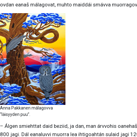
ovdan eanaš málagovat, muhto maiddái smávva muorragovv
Anna Pakkanen málagovva
“Iäisyyden puu”.
– Álgen smiehttat daid beziid, ja dan, man árvvohis oanehaš
800 jagi. Dál eanaluvvi muorra lea ihtigoahtán sulaid jagi 1