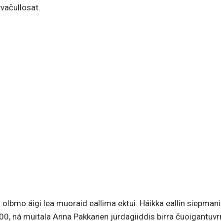
ačullosat.
 olbmo áigi lea muoraid eallima ektui. Háikka eallin siepman
200, ná muitala Anna Pakkanen jurdagiiddis birra čuoigantuvr