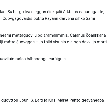
s. Su bargu lea cieggan čiekŋalii árktalaš eanadagaide,
ain. Čuovgagovaidis bokte Rayann darveha sihke Sámi
kkiheami máttaguovllu poláramáilmmis. Čájáhus čoahkkana
dji mátta čuovggas – ja fállá visuála dialoga davvi ja mátti
uovlluid rašes čábbodaga earáiguin.
guovttos Jouni S. Laiti ja Kirsi Máret Paltto geavaheaba