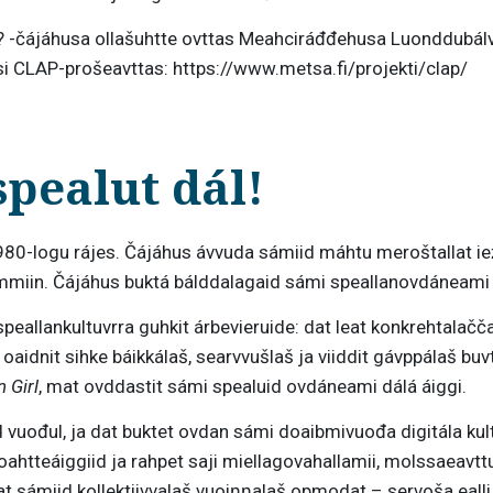
a? -čájáhusa ollašuhtte ovttas Meahciráđđehusa Luonddubál
i CLAP-prošeavttas: https://www.metsa.fi/projekti/clap/
spealut dál!
980-logu rájes. Čájáhus ávvuda sámiid máhtu meroštallat iež
áilmmiin. Čájáhus buktá bálddalagaid sámi speallanovdáneami
eallankultuvrra guhkit árbevieruide: dat leat konkrehtalačč
aidnit sihke báikkálaš, searvvušlaš ja viiddit gávppálaš bu
 Girl
, mat ovddastit sámi spealuid ovdáneami dálá áiggi.
uođul, ja dat buktet ovdan sámi doaibmivuođa digitála kultu
boahtteáiggiid ja rahpet saji miellagovahallamii, molssaeav
at sámiid kollektiivvalaš vuoiŋŋalaš opmodat – servoša ealli