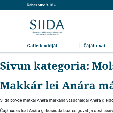
Skip
Rabas otne 9-18
to
content
Galledeaddjái
Čájáhusat
Sivun kategoria:
Mol
Makkár lei Anára már
Siida bovde mátkái Anára márkana vássánáigái Anára gieldd
Čájáhusas leat Anára girkosiidda boares govat ja otná beai