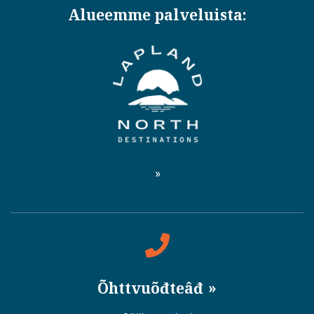
Alueemme palveluista:
Õhttvuõđteâđ