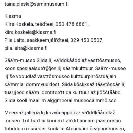
taina.pieski@samimuseum.fi
Kiasma
Kiira Koskela, teâđteei, 050 478 6861,
kiira.koskela@kiasma.fi
Piia Laita, saakkeemjååʹđteei, 029 450 0507,
piia.laita@kiasma.fi
Sääʹm-museo Siida lij väʹlddkååddlaž vasttõsmuseo,
koon spesiaalsueʹrǧǧen lij sääʹmkulttuur. Sääʹm-museo
lij še vooudlaž vasttõsmuseo kulttuurpirrõstuâjain
säʹmmlai dommvuuʹdest. Siida kõskksaž täävtõssân lij
tuärjjeed sääʹm identiteeʹtt da kulttuurlaž jiõččtååbd.
Siida kooll maaiʹlm alggmeerai museosäimmõʹsse.
Meersažgalleria lij kovvčeäppõõzz väʹlddkååddlaž
museo. Tõt tuõʹllai kooum Lääʹddjânnam jäänmõsân
tobddum museoin, kook lie Ateneuum čeäppõsmuseo,