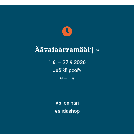
Äävaiåårramääiʹj
1.6. – 27.9.2026
Juõʹǩǩ peeiʹv
9 – 18
#siidainari
#siidashop