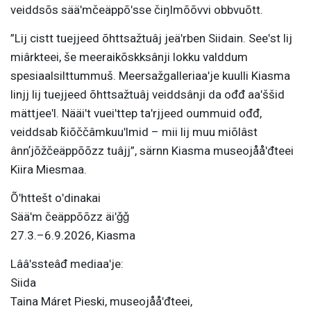
veiddsõs sääʹmčeäppõʹsse čiŋlmõõvvi obbvuõtt.
”Lij cistt tuejjeed õhttsažtuâj jeäʹrben Siidain. Seeʹst lij
miârkteei, še meeraikõskksânji lokku valddum
spesiaalsilttummuš. Meersažgalleriaaʹje kuulli Kiasma
linjj lij tuejjeed õhttsažtuâj veiddsânji da ođđ aaʹššid
mättjeeʹl. Nääiʹt vueiʹttep taʹrjjeed oummuid ođđ,
veiddsab ǩiõččâmkuuʹlmid – mii lij muu miõlâst
ânnʼjõžčeäppõõzz tuâjj”, särnn Kiasma museojååʹđteei
Kiira Miesmaa.
Õʹhttešt oʹdinakai
Sääʹm čeäppõõzz äiʹǧǧ
27.3.–6.9.2026, Kiasma
Lââʹssteâđ mediaaʹje:
Siida
Taina Máret Pieski, museojååʹđteei,