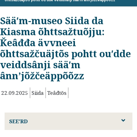
õhttsažčuäjtõs pohtt ouʹdde veiddsânji sääʹm ânnʼjõžčeäppõõzz
Sääʹm-museo Siida da
Kiasma õhttsažtuõjju:
Ǩeâđđa ävvneei
õhttsažčuäjtõs pohtt ouʹdde
veiddsânji sääʹm
ânnʼjõžčeäppõõzz
22.09.2025
Siida
Teâđtõs
SEEʹRD