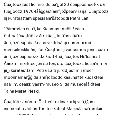
Čuäjtõõzzâst lie mieʹldd pâʹjjel 20 čeäppõsneeʹǩǩ da
tuejjõõzz 1970-lååǥǥast ânnʼjõžpeeiʹv räjja. Čuäjtõõzz
lij kuratâsttam spesiaaläʹšštobddi Petra Laiti.
”Rämmšep čuuʹt, ko Kiasmast miõll ǩeäss
õhttsažčuäjtõõzz årra ääiʹj, kuäʹss sääʹm
ânnʼjõžčeäppõs ǩeäss veiddsânji oummui miõl
meeraikõskksânji še. Čuäjtõs lij vuõssmõs jõnn sääʹm
ânnʼjõžčeäppõõzz da ǩiõtt-tuâj čuäjtõs Heʹlssnest.
Âânam miârkteeʹjen še tõn, što čuäjtõõzz lie säʹmmla
jiijj kuratâsttam. Petra Laiti jurddjest mij meer
mõõnnâmäiʹǧǧ da ânnʼjõžpodd kaaunâʹtte kuõskteei
naaʹlin”, ceälkk Sääʹm-museo Siida museojååʹđteei
Taina Máret Pieski.
Čuäjtõõzz nõmm Õʹhttešt oʹdinakai lij vuäǯǯam
inspiraatio Johan Turi teeʹkstest Maainâs säʹmmlain