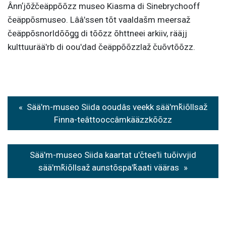
Ânnʼjõžčeäppõõzz museo Kiasma di Sinebrychooff
čeäppõsmuseo. Lââʹssen tõt vaaldašm meersaž
čeäppõsnorldõõǥǥ di tõõzz õhttneei arkiiv, rääjj
kulttuurääʹrb di oouʹdad čeäppõõzzlaž čuõvtõõzz.
Post
Sääʹm-museo Siida ooudâs veekk sääʹmǩiõllsaž
navigation
Finna-teâttooccâmkääzzkõõzz
Sääʹm-museo Siida kaartat uʹčteeʹli tuõivvjid
sääʹmǩiõllsaž aunstõspaʹǩaati vääras