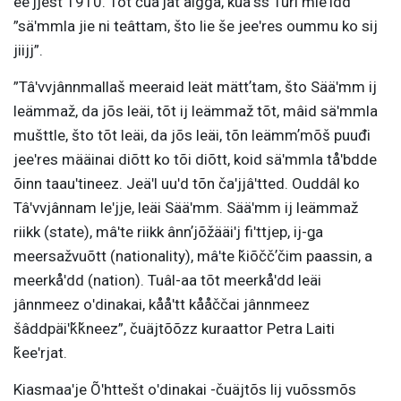
eeʹjjest 1910. Tõt čuäʹjat äigga, kuäʹss Turi mieʹldd
”säʹmmla jie ni teâttam, što lie še jeeʹres oummu ko sij
jiijj”.
”Tâʹvvjânnmallaš meeraid leät mättʼtam, što Sääʹmm ij
leämmaž, da jõs leäi, tõt ij leämmaž tõt, mâid säʹmmla
mušttle, što tõt leäi, da jõs leäi, tõn leämmʼmõš puuđi
jeeʹres määinai diõtt ko tõi diõtt, koid säʹmmla tåʹbdde
õinn taauʹtineez. Jeäʹl uuʹd tõn čaʹjjâʹtted. Ouddâl ko
Tâʹvvjânnam leʹjje, leäi Sääʹmm. Sääʹmm ij leämmaž
riikk (state), mâʹte riikk ânnʼjõžääiʹj fiʹttjep, ij-ǥa
meersažvuõtt (nationality), mâʹte ǩiõččʼčim paassin, a
meerkåʹdd (nation). Tuâl-aa tõt meerkåʹdd leäi
jânnmeez oʹdinakai, kååʹtt kååččai jânnmeez
šâddpäiʹǩǩneez”, čuäjtõõzz kuraattor Petra Laiti
ǩeeʹrjat.
Kiasmaaʹje Õʹhttešt oʹdinakai -čuäjtõs lij vuõssmõs