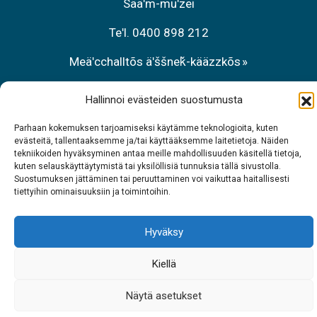
Sääʹm-muʹzei
Teʹl. 0400 898 212
Meäʹcchalltõs äʹššneǩ-kääzzkõs
Teʹl. 0206 39 7740
Hallinnoi evästeiden suostumusta
Restraant Sarrit
Parhaan kokemuksen tarjoamiseksi käytämme teknologioita, kuten
evästeitä, tallentaaksemme ja/tai käyttääksemme laitetietoja. Näiden
Teʹl. 040 700 6485
tekniikoiden hyväksyminen antaa meille mahdollisuuden käsitellä tietoja,
kuten selauskäyttäytymistä tai yksilöllisiä tunnuksia tällä sivustolla.
Suostumuksen jättäminen tai peruuttaminen voi vaikuttaa haitallisesti
tiettyihin ominaisuuksiin ja toimintoihin.
Hyväksy
Kiellä
Näytä asetukset