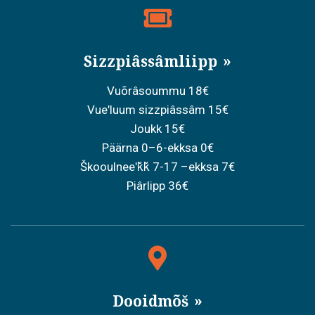
Sizzpiâssâmliipp
Vuõrâsoummu 18€
Vueʹluum sizzpiâssâm 15€
Joukk 15€
Päärna 0–6-ekksa 0€
Škooulneeʹǩǩ 7-17 –ekksa 7€
Piârlipp 36€
Dooidmõš