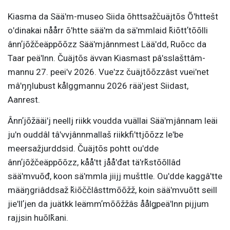
Kiasma da Sääʹm-museo Siida õhttsažčuäjtõs Õʹhttešt
oʹdinakai nåårr õʹhtte sääʹm da säʹmmlaid ǩiõttʼtõõlli
ânnʼjõžčeäppõõzz Sääʹmjânnmest Lääʹdd, Ruõcc da
Taar peäʹlnn. Čuäjtõs ävvan Kiasmast pâʹsslašttâm-
mannu 27. peeiʹv 2026. Vueʹzz čuäjtõõzzâst vueiʹnet
mâʹŋŋlubust kålggmannu 2026 rääʹjest Siidast,
Aanrest.
Ânnʼjõžääiʹj neellj riikk voudda vuällai Sääʹmjânnam leäi
juʹn ouddâl tâʹvvjânnmallaš riikkfiʹttjõõzz leʹbe
meersažjurddsid. Čuäjtõs pohtt ouʹdde
ânnʼjõžčeäppõõzz, kååʹtt jååʹđat täʹrǩstõõllâd
sääʹmvuõđ, koon säʹmmla jiijj mušttle. Ouʹdde kaggâʹtte
määŋgriâddsaž ǩiõččlâsttmõõžž, koin sääʹmvuõtt seill
jieʹllʼjen da juätkk leämmʼmõõžžâs åålǥpeäʹlnn pijjum
rajjsin huõlǩani.